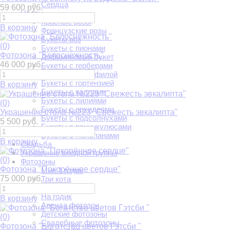
Сердца
59 600 руб.
Цветы
Красные розы
В корзину
Французские розы
Букеты роз
(0)
Букеты с пионами
Фотозона "Белоснежность"
Дофаминовый букет
46 000 руб.
Букеты с герберами
Букеты с гипсофилой
Букеты с гортензией
В корзину
Букеты с каллами
Букеты с лилиями
(0)
Букеты с орхидеями
Украшение стола №223 "Свежесть эвкалипта"
Букеты с подсолнухами
5 500 руб.
Букеты с ранункулюсами
Букеты с тюльпанами
В корзину
Свадьба
Украшение входной группы
(0)
Фотозоны
Фотозона "Покорённое сердце"
Мне 1 годик
75 000 руб.
Три кота
1 сентября
На годик
В корзину
Аренда фотозон
Детские фотозоны
(0)
Свадебные фотозоны
Фотозона "Богатство цветов Гэтсби "