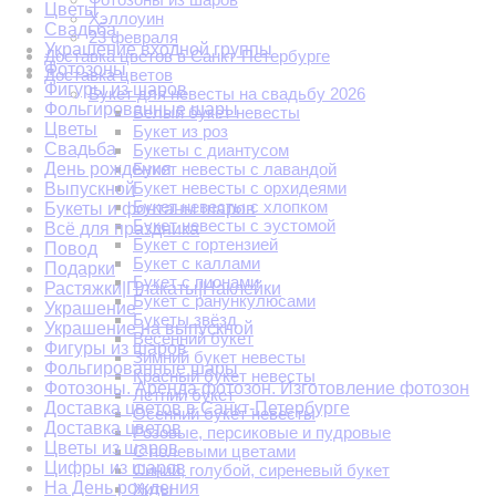
Цветы
Хэллоуин
Свадьба
23 февраля
Украшение входной группы
Доставка цветов в Санкт-Петербурге
Фотозоны
Доставка цветов
Фигуры из шаров
Букет для невесты на свадьбу 2026
Фольгированные шары
Белый букет невесты
Цветы
Букет из роз
Свадьба
Букеты с диантусом
День рождения
Букет невесты с лавандой
Букет невесты с орхидеями
Выпускной
Букет невесты с хлопком
Букеты и фонтаны шаров
Букет невесты с эустомой
Всё для праздника
Букет с гортензией
Повод
Букет с каллами
Подарки
Букет с пионами
Растяжки|Плакаты|Наклейки
Букет с ранункулюсами
Украшение
Букеты звёзд
Украшение на выпускной
Весенний букет
Фигуры из шаров
Зимний букет невесты
Фольгированные шары
Красный букет невесты
Фотозоны. Аренда фотозон. Изготовление фотозон
Летний букет
Доставка цветов в Санкт-Петербурге
Осенний букет невесты
Доставка цветов
Розовые, персиковые и пудровые
Цветы из шаров
С полевыми цветами
Цифры из шаров
Синий, голубой, сиреневый букет
На День рождения
Хиты