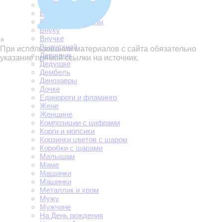
Боссу
Брату
Букеты и фонтаны
Внуку
Внучке
×
Выпускной
При использовании материалов с сайта обязательно
Девичник
указание прямой ссылки на источник.
Дедушке
Дембель
Динозавры
Дочке
Единороги и фламинго
Жене
Женщине
Композиции с цифрами
Корги и мопсики
Корзинки цветов с шаром
Коробки с шарами
Малышам
Маме
Машинки
Машинки
Металлик и хром
Мужу
Мужчине
На День рождения