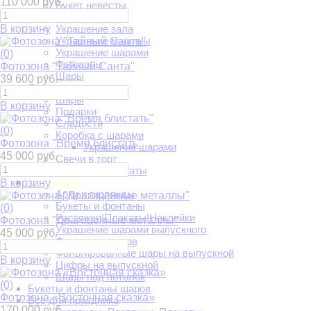
110 000 руб.
Букет невесты
Президиум
В корзину
Украшение зала
Украшение машины
Украшение шарами
(0)
Фотозоны
Фотозона "Тайный Санта"
Шары
39 600 руб.
День рождения
Шары
В корзину
Подарки
Сладости
(0)
Коробка с шарами
Фотозона "Время блистать"
Украшение шарами
45 000 руб.
Свечи в торт
Гирлянды|Плакаты
Выпускной
В корзину
Арки и гирлянды
Букеты и фонтаны
(0)
Растяжки|Плакаты|Наклейки
Фотозона "Драгоценные металлы"
Украшение шарами выпускного
45 000 руб.
Фигуры из шаров
Фольгированные шары на выпускной
В корзину
Цифры на выпускной
Шары под потолок
(0)
Букеты и фонтаны шаров
Фотозона «Восточная сказка»
Всё для праздника
170 000 руб.