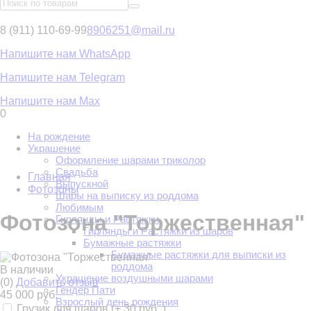
8 (911) 110-69-99
8906251@mail.ru
Напишите нам WhatsApp
Напишите нам Telegram
Напишите нам Max
0
На рождение
Украшение
Оформление шарами триколор
Свадьба
Главная
Выпускной
Фотозоны
Шары на выписку из роддома
Любимым
Фотозона "Торжественная"
Гирлянды и Растяжки
Гирлянды и Растяжки из шаров
Бумажные растяжки
Бумажные растяжки для выписки из
роддома
В наличии
Украшение воздушными шарами
(0)
Добавить отзыв
Гендер Пати
45 000 руб.
Взрослый день рождения
Грузик для шаров (+
30 руб.
)