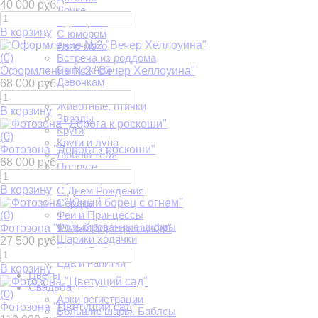
40 000 руб.
Дочке
Единороги
В корзину
С юмором
Авто-мото
(0)
Встреча из роддома
Выпускной
Оформление №2 "Вечер Хеллоуина"
Девочкам
68 000 руб.
Мальчикам
Животные, птички
В корзину
Звезды
Круги
(0)
Круги и луна
Фотозона "Дорога к роскоши"
Люблю тебя
68 000 руб.
Подруге
Мульт герои
В корзину
С Днем Рождения
Сердца
Феи и Принцессы
(0)
Фольгированные цифры
Фотозона "Юный борец с огнём"
Шарики ходячки
27 500 руб.
Шары Баблс
Еда и напитки
В корзину
Цветы
Свадьба
(0)
Арки регистрации
Фотозона "Цветущий сад"
Большие шары. Баблсы