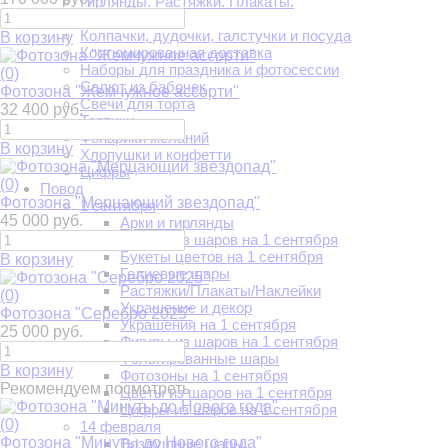
Гирлянды. Растяжки. Плакаты.
Квесты и игры
Колпачки, дудочки, галстучки и посуда
В корзину
Костюмированная доставка
Наборы для праздника и фотосессии
(0)
Салют из бабочек
Фотозона "Жемчужное ассорти"
Свечи для торта
32 400 руб.
Тортики
Фонарики желаний
В корзину
Хлопушки и конфетти
Цифры
(0)
Повод
Фотозона "Мерцающий звездопад"
1 сентября
45 000 руб.
Арки и гирлянды
Букеты из шаров на 1 сентября
Букеты цветов на 1 сентября
В корзину
Гелиевые шары
Растяжки/Плакаты/Наклейки
(0)
Украшение и декор
Фотозона "Серебро 2025"
Украшения на 1 сентября
25 000 руб.
Фигуры из шаров на 1 сентября
Фольгированные шары
В корзину
Фотозоны на 1 сентября
Рекомендуем посмотреть
Цветы из шаров на 1 сентября
Цифры из шаров на 1 сентября
(0)
14 февраля
Фотозона "Минуты до Нового года"
Воздушные шары