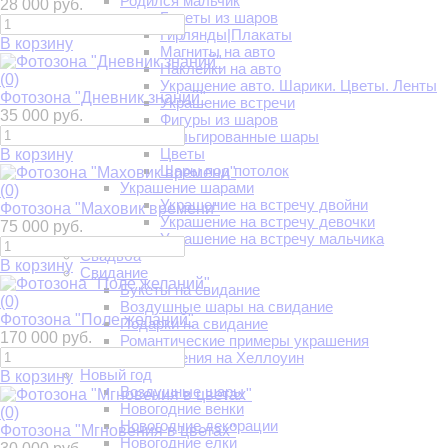
Родился мальчик
28 000 руб.
Букеты из шаров
Гирлянды|Плакаты
В корзину
Магниты на авто
Наклейки на авто
(0)
Украшение авто. Шарики. Цветы. Ленты
Фотозона "Дневник знаний"
Украшение встречи
35 000 руб.
Фигуры из шаров
Фольгированные шары
Цветы
В корзину
Шары под потолок
Украшение шарами
(0)
Украшение на встречу двойни
Фотозона "Маховик времени"
Украшение на встречу девочки
75 000 руб.
Украшение на встречу мальчика
Свадьба
В корзину
Свидание
Букеты на свидание
(0)
Воздушные шары на свидание
Фотозона "Поле желаний"
Подарки на свидание
170 000 руб.
Романтические примеры украшения
Шары и украшения на Хеллоуин
Новый год
В корзину
Воздушные шары
Новогодние венки
(0)
Новогодние декорации
Фотозона "Мгновения в цветах"
Новогодние елки