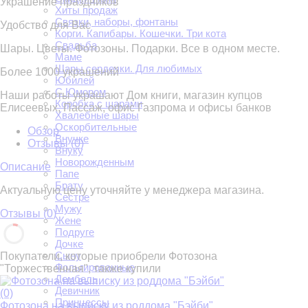
Украшение праздников
Хиты продаж
Связки, наборы, фонтаны
Удобство для Вас
Корги. Капибары. Кошечки. Три кота
Свадьба
Шары. Цветы. Фотозоны. Подарки. Все в одном месте.
Маме
Шары сердечки. Для любимых
Более 1000 украшений
Юбилей
С Юмором
Наши работы украшают Дом книги, магазин купцов
Коробка с шарами
Елисеевых, Пассаж, офис Газпрома и офисы банков
Хвалебные шары
Оскорбительные
Обзор
Внучке
Отзывы (
0
)
Внуку
Новорожденным
Описание
Папе
Брату
Актуальную цену уточняйте у менеджера магазина.
Сестре
Мужу
Отзывы (
0
)
Жене
Подруге
Дочке
Сыну
Покупатели, которые приобрели Фотозона
Фольгированные
"Торжественная", также купили
Дембель
Девичник
(0)
Принцессы
Фотозона на выписку из роддома "Бэйби"