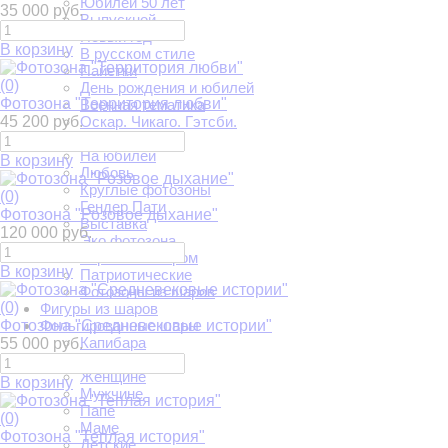
Юбилей 50 лет
35 000 руб.
Выпускной
Новый год
В корзину
В русском стиле
Пайетки
(0)
День рождения и юбилей
Фотозона "Территория любви"
Военная тематика
45 200 руб.
Оскар. Чикаго. Гэтсби.
Мои 90-е
На юбилей
В корзину
Любовь
Круглые фотозоны
(0)
Гендер Пати
Фотозона "Розовое дыхание"
Выставка
120 000 руб.
Эко фотозона
Корзина с шаром
В корзину
Патриотические
Фотозоны из шаров
(0)
Фигуры из шаров
Фотозона "Средневековые истории"
Фольгированные шары
Капибара
55 000 руб.
Игры
Женщине
В корзину
Мужчине
Папе
(0)
Маме
Фотозона "Теплая история"
Детские