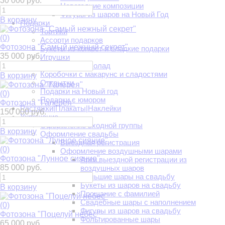
30 000 руб.
Новогодние композиции
Фигуры из шаров на Новый Год
В корзину
Подарки
Тортики
(0)
Ассорти подарков
Фотозона "Самый нежный секрет"
Букеты из конфет и сладкие подарки
35 000 руб.
Игрушки
Конфеты и шоколад
Коробочки с макарунс и сладостями
В корзину
Открытки
Подарки на Новый год
(0)
Подарки с юмором
Фотозона "Галерея"
Растяжки|Плакаты|Наклейки
150 000 руб.
Украшение
Оформление входной группы
В корзину
Оформление свадьбы
Выездная регистрация
(0)
Оформление воздушными шарами
Фотозона "Лунное сияние"
Арки выездной регистрации из
85 000 руб.
воздушных шаров
Большие шары на свадьбу
Букеты из шаров на свадьбу
В корзину
Прощание с фамилией
Свадебные шары с наполнением
(0)
Фигуры из шаров на свадьбу
Фотозона "Поцелуй небес"
Фольгированные шары
65 000 руб.