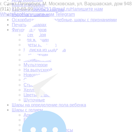
г. Санкт-Петербург, М. Московская, ул. Варшавская, дом 94
8
Корги и мопсики
(911) 110-69-99
8906251@mail.ru
Напишите нам
Корзинки цветов с шаром
WhatsApp
Напишите нам Telegram
Коробка с шарами
Оскорбительные, хвалебные, шары с признаниями
Печать на шарах
Фигуры из шаров
1 сентября
Для женщин
Цветы из шаров
Выписка из роддома
Для мужчин
Медицинские
Мультгерои
На выпускной
Новогодние
Свадьба
Строителям
Хеллоуин
Цветы из шаров
Шуточные
Шары на определение пола ребенка
Шары с гелием
Арки и гирлянды
Бабушке
Без надписи
Большие шары. Баблсы