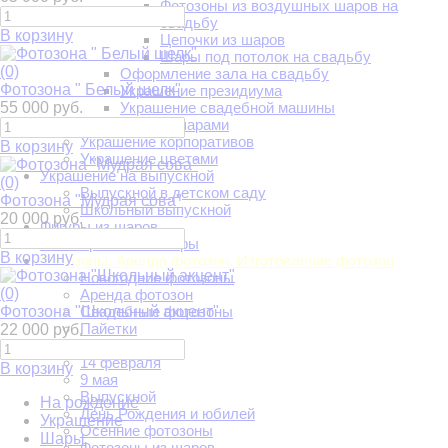
Фотозоны из воздушных шаров на
свадьбу
В корзину
Цепочки из шаров
Шары под потолок на свадьбу
(0)
Оформление зала на свадьбу
Фотозона " Белый шелк"
Украшение президиума
55 000 руб.
Украшение свадебной машины
Оформление шарами
Украшение корпоративов
В корзину
Украшение цветами
Украшение на выпускной
(0)
Выпускной в детском саду
Фотозона "Мудрая сова"
Школьный выпускной
20 000 руб.
Фигуры из шаров
Фольгированные шары
В корзину
Фотозоны. Аренда фотозон. Изготовление фотозон
Новогодние фотозоны
(0)
Аренда фотозон
Фотозона "Школьный акцент"
Свадебные фотозоны
Пайетки
22 000 руб.
8 марта
14 февраля
В корзину
9 мая
Выпускной
На рождение
День Рождения и юбилей
Украшение
Осенние фотозоны
Шары
Фотозоны из шаров