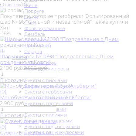
Отзывы (
0
)
Жене
Подруге
Покупатели, которые приобрели Фольгированный
Дочке
шар № 96 "Сильной и независимой", также купили
Сыну
Хит!
Фольгированные
-18%
Дембель
Девичник
Принцессы
(1)
Сердца
Шары с корги № 1098 "Поздравление с Днем
Цветы
рождения от Корги"
Красные розы
2 100 руб.
2 550 руб.
Французские розы
Букеты роз
В корзину
Букеты с пионами
Дофаминовый букет
(0)
Букеты с герберами
Монобукет из гортензии "Альберти"
Букеты с гипсофилой
2 900 руб.
Букеты с гортензией
Букеты с каллами
Букеты с лилиями
В корзину
Букеты с орхидеями
Букеты с подсолнухами
(0)
Букеты с ранункулюсами
Сувенирные деньги