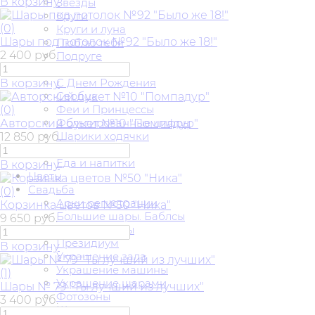
В корзину
Звезды
Круги
(0)
Круги и луна
Шары под потолок №92 "Было же 18!"
Люблю тебя
2 400 руб.
Подруге
Мульт герои
С Днем Рождения
В корзину
Сердца
Феи и Принцессы
(0)
Фольгированные цифры
Авторский букет №10 "Помпадур"
Шарики ходячки
12 850 руб.
Шары Баблс
Еда и напитки
В корзину
Цветы
Свадьба
(0)
Арки регистрации
Корзинка цветов №50 "Ника"
Большие шары. Баблсы
9 650 руб.
Букет невесты
Президиум
В корзину
Украшение зала
Украшение машины
(1)
Украшение шарами
Шары № 79 "Ты лучший из лучших"
Фотозоны
3 400 руб.
Шары