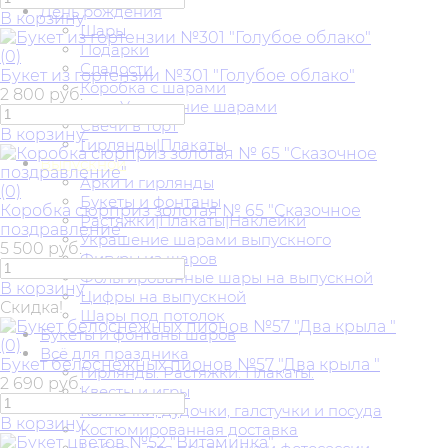
День рождения
В корзину
Шары
Подарки
(0)
Сладости
Букет из гортензии №301 "Голубое облако"
Коробка с шарами
2 800 руб.
Украшение шарами
Свечи в торт
В корзину
Гирлянды|Плакаты
Выпускной
Арки и гирлянды
(0)
Букеты и фонтаны
Коробка сюрприз золотая № 65 "Сказочное
Растяжки|Плакаты|Наклейки
поздравление"
Украшение шарами выпускного
5 500 руб.
Фигуры из шаров
Фольгированные шары на выпускной
В корзину
Цифры на выпускной
Скидка!
Шары под потолок
Букеты и фонтаны шаров
(0)
Всё для праздника
Букет белоснежных пионов №57 "Два крыла "
Гирлянды. Растяжки. Плакаты.
2 690 руб.
Квесты и игры
Колпачки, дудочки, галстучки и посуда
В корзину
Костюмированная доставка