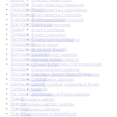
Свадьба
Букет невесты с лавандой
День рождения
Букет невесты с орхидеями
Выпускной
Букет невесты с хлопком
Букеты и фонтаны шаров
Букет невесты с эустомой
Всё для праздника
Букет с гортензией
Повод
Букет с каллами
Подарки
Букет с пионами
Растяжки|Плакаты|Наклейки
Букет с ранункулюсами
Украшение
Букеты звёзд
Украшение на выпускной
Весенний букет
Фигуры из шаров
Зимний букет невесты
Фольгированные шары
Красный букет невесты
Фотозоны. Аренда фотозон. Изготовление
Летний букет
фотозон
Осенний букет невесты
Доставка цветов в Санкт-Петербурге
Розовые, персиковые и пудровые
Доставка цветов
С полевыми цветами
Цветы из шаров
Синий, голубой, сиреневый букет
Цифры из шаров
Хиты
На День рождения
Экзотический букет невесты
Дочке
Важное о цветах
Внучке
Корзинки цветов с шаром
Подруге
Корзины с цветами
Оскорбительные и хвалебные
Розы