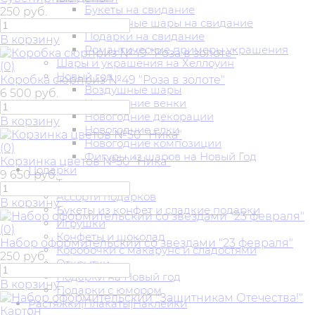
Букеты на свидание
250 руб.
Воздушные шары на свидание
Подарки на свидание
В корзину
Романтические примеры украшения
Шары и украшения на Хеллоуин
(0)
Новый год
Коробка сюрприз №49 "Роза в золоте"
Воздушные шары
6 500 руб.
Новогодние венки
Новогодние декорации
В корзину
Новогодние елки
Новогодние композиции
(0)
Фигуры из шаров на Новый Год
Корзинка цветов №50 "Ника"
Подарки
9 650 руб.
Тортики
Ассорти подарков
В корзину
Букеты из конфет и сладкие подарки
Игрушки
(0)
Конфеты и шоколад
Набор оформительский со звездами "23 февраля"
Коробочки с макарунс и сладостями
250 руб.
Открытки
Подарки на Новый год
В корзину
Подарки с юмором
Растяжки|Плакаты|Наклейки