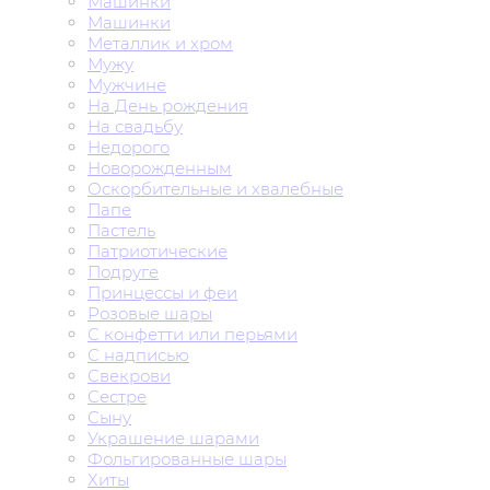
Машинки
Машинки
Металлик и хром
Мужу
Мужчине
На День рождения
На свадьбу
Недорого
Новорожденным
Оскорбительные и хвалебные
Папе
Пастель
Патриотические
Подруге
Принцессы и феи
Розовые шары
С конфетти или перьями
С надписью
Свекрови
Сестре
Сыну
Украшение шарами
Фольгированные шары
Хиты