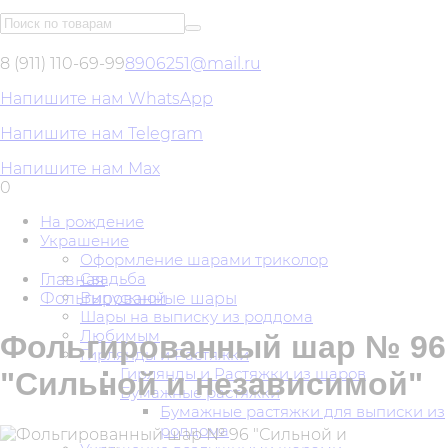
8 (911) 110-69-99
8906251@mail.ru
Напишите нам WhatsApp
Напишите нам Telegram
Напишите нам Max
0
На рождение
Украшение
Оформление шарами триколор
Свадьба
Главная
Выпускной
Фольгированные шары
Шары на выписку из роддома
Любимым
Фольгированный шар № 96
Гирлянды и Растяжки
Гирлянды и Растяжки из шаров
"Сильной и независимой"
Бумажные растяжки
Бумажные растяжки для выписки из
роддома