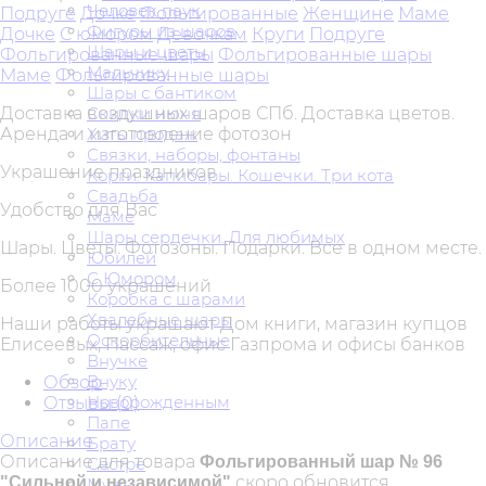
Человек паук
Подруге
Дочке
Фольгированные
Женщине
Маме
Фигуры из шаров
Дочке
С юмором
Девочкам
Круги
Подруге
Шары и цветы
Фольгированные шары
Фольгированные шары
Мальчику
Маме
Фольгированные шары
Шары с бантиком
Доставка воздушных шаров СПб. Доставка цветов.
Скидки июня
Аренда и изготовление фотозон
Хиты продаж
Связки, наборы, фонтаны
Украшение праздников
Корги. Капибары. Кошечки. Три кота
Свадьба
Удобство для Вас
Маме
Шары сердечки. Для любимых
Шары. Цветы. Фотозоны. Подарки. Все в одном месте.
Юбилей
С Юмором
Более 1000 украшений
Коробка с шарами
Хвалебные шары
Наши работы украшают Дом книги, магазин купцов
Оскорбительные
Елисеевых, Пассаж, офис Газпрома и офисы банков
Внучке
Внуку
Обзор
Новорожденным
Отзывы (
0
)
Папе
Описание
Брату
Описание для товара
Фольгированный шар № 96
Сестре
скоро обновится
"Сильной и независимой"
Мужу