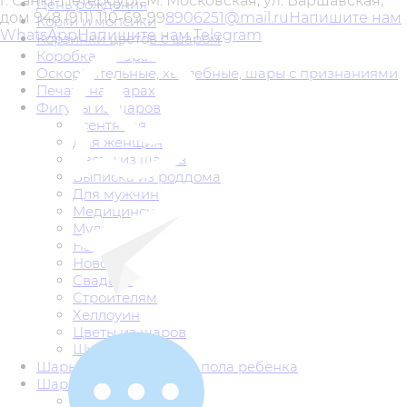
г. Санкт-Петербург, М. Московская, ул. Варшавская,
День рождения
дом 94
8 (911) 110-69-99
8906251@mail.ru
Напишите нам
Корги и мопсики
WhatsApp
Напишите нам Telegram
Корзинки цветов с шаром
Коробка с шарами
Оскорбительные, хвалебные, шары с признаниями
Печать на шарах
Фигуры из шаров
1 сентября
Для женщин
Цветы из шаров
Выписка из роддома
Для мужчин
Медицинские
Мультгерои
На выпускной
Новогодние
Свадьба
Строителям
Хеллоуин
Цветы из шаров
Шуточные
Шары на определение пола ребенка
Шары с гелием
Арки и гирлянды