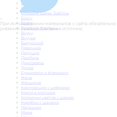
Бабушке
Без надписи
Большие шары. Баблсы
Боссу
×
Брату
При использовании материалов с сайта обязательно
Букеты и фонтаны
указание прямой ссылки на источник.
Внуку
Внучке
Выпускной
Девичник
Дедушке
Дембель
Динозавры
Дочке
Единороги и фламинго
Жене
Женщине
Композиции с цифрами
Корги и мопсики
Корзинки цветов с шаром
Коробки с шарами
Малышам
Маме