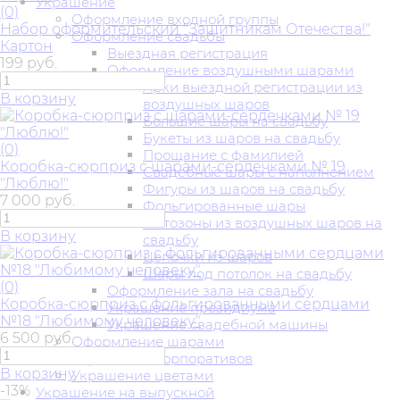
Украшение
(0)
Оформление входной группы
Набор оформительский "Защитникам Отечества!"
Оформление свадьбы
Картон
Выездная регистрация
199 руб.
Оформление воздушными шарами
Арки выездной регистрации из
В корзину
воздушных шаров
Большие шары на свадьбу
Букеты из шаров на свадьбу
(0)
Прощание с фамилией
Коробка-сюрприз с шарами-сердечками № 19
Свадебные шары с наполнением
"Люблю!"
Фигуры из шаров на свадьбу
7 000 руб.
Фольгированные шары
Фотозоны из воздушных шаров на
В корзину
свадьбу
Цепочки из шаров
Шары под потолок на свадьбу
(0)
Оформление зала на свадьбу
Коробка-сюрприз с фольгированными сердцами
Украшение президиума
№18 "Любимому человеку"
Украшение свадебной машины
6 500 руб.
Оформление шарами
Украшение корпоративов
В корзину
Украшение цветами
-13%
Украшение на выпускной