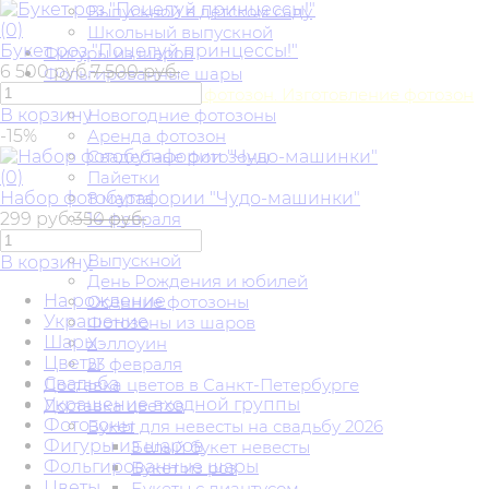
Выпускной в детском саду
(0)
Школьный выпускной
Букет роз "Поцелуй принцессы!"
Фигуры из шаров
6 500 руб.
7 500 руб.
Фольгированные шары
Фотозоны. Аренда фотозон. Изготовление фотозон
В корзину
Новогодние фотозоны
-15%
Аренда фотозон
Свадебные фотозоны
(0)
Пайетки
Набор фотобутафории "Чудо-машинки"
8 марта
299 руб.
350 руб.
14 февраля
9 мая
Выпускной
В корзину
День Рождения и юбилей
На рождение
Осенние фотозоны
Украшение
Фотозоны из шаров
Шары
Хэллоуин
Цветы
23 февраля
Свадьба
Доставка цветов в Санкт-Петербурге
Украшение входной группы
Доставка цветов
Фотозоны
Букет для невесты на свадьбу 2026
Фигуры из шаров
Белый букет невесты
Фольгированные шары
Букет из роз
Цветы
Букеты с диантусом