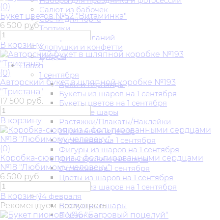
Наборы для праздника и фотосессии
(0)
Салют из бабочек
Букет цветов №52 "Витаминка"
Свечи для торта
6 500 руб.
Тортики
Фонарики желаний
В корзину
Хлопушки и конфетти
Цифры
Повод
(0)
1 сентября
Авторский букет в шляпной коробке №193
Арки и гирлянды
"Тристана"
Букеты из шаров на 1 сентября
17 500 руб.
Букеты цветов на 1 сентября
Гелиевые шары
В корзину
Растяжки/Плакаты/Наклейки
Украшение и декор
Украшения на 1 сентября
(0)
Фигуры из шаров на 1 сентября
Коробка-сюрприз с фольгированными сердцами
Фольгированные шары
№18 "Любимому человеку"
Фотозоны на 1 сентября
6 500 руб.
Цветы из шаров на 1 сентября
Цифры из шаров на 1 сентября
В корзину
14 февраля
Рекомендуем посмотреть
Воздушные шары
Подарки