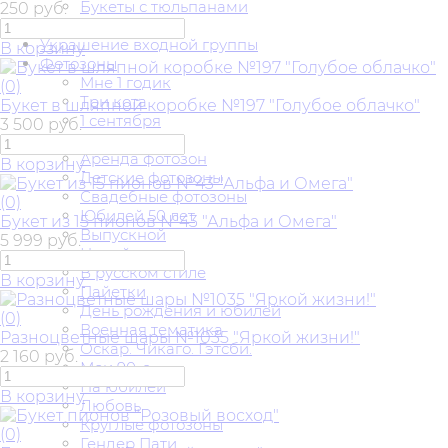
Букеты с тюльпанами
250 руб.
Свадьба
Украшение входной группы
В корзину
Фотозоны
Мне 1 годик
(0)
Три кота
Букет в шляпной коробке №197 "Голубое облачко"
1 сентября
3 500 руб.
На годик
Аренда фотозон
В корзину
Детские фотозоны
Свадебные фотозоны
(0)
Юбилей 50 лет
Букет из 15 пионов №43 "Альфа и Омега"
Выпускной
5 999 руб.
Новый год
В русском стиле
В корзину
Пайетки
День рождения и юбилей
(0)
Военная тематика
Разноцветные шары №1035 "Яркой жизни!"
Оскар. Чикаго. Гэтсби.
2 160 руб.
Мои 90-е
На юбилей
В корзину
Любовь
Круглые фотозоны
(0)
Гендер Пати