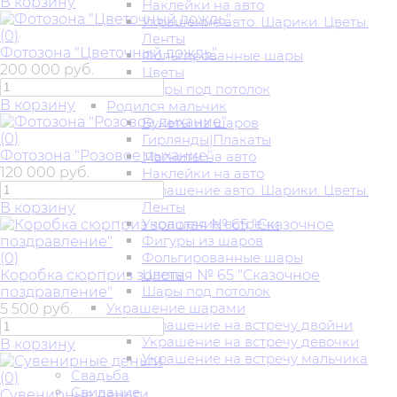
В корзину
Наклейки на авто
Украшение авто. Шарики. Цветы.
(0)
Ленты
Фотозона "Цветочный дождь"
Фольгированные шары
200 000 руб.
Цветы
Шары под потолок
В корзину
Родился мальчик
Букеты из шаров
(0)
Гирлянды|Плакаты
Фотозона "Розовое дыхание"
Магниты на авто
120 000 руб.
Наклейки на авто
Украшение авто. Шарики. Цветы.
Ленты
В корзину
Украшение встречи
Фигуры из шаров
Фольгированные шары
(0)
Цветы
Коробка сюрприз золотая № 65 "Сказочное
Шары под потолок
поздравление"
Украшение шарами
5 500 руб.
Украшение на встречу двойни
Украшение на встречу девочки
В корзину
Украшение на встречу мальчика
Свадьба
(0)
Свидание
Сувенирные деньги