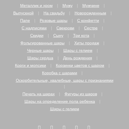
Металлик и хром
Мужу
Мужчине
Выпускной
На свадьбу
Новорожденным
Папе
Розовые шары
С конфетти
С надписями
Свекрови
Сестре
Скидки
Сыну
Три кота
Фольгированные шары
Хиты продаж
Черные шары
Шары с гелием
Шары сердца
День рождения
Корги и мопсики
Корзинки цветов с шаром
Коробка с шарами
Оскорбительные, хвалебные, шары с признаниями
Печать на шарах
Фигуры из шаров
Шары на определение пола ребенка
Шары с гелием