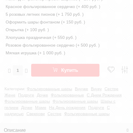
Красное фольгированное сердечко (+
400 руб.
)
5 розовых летних пионов (+
1 750 руб.
)
Оформить шары фонтаном (+
150 руб.
)
Открытка (+
100 руб.
)
Хлопушка праздничная (+
550 руб.
)
Розовое фольгированное сердечко (+
500 руб.
)
Мягкая игрушка (+
1 000 руб.
)
Купить
Категории:
Фольгированные шары
Внучке
Внуку
Сестре
Жене
Подруге
Дочке
Фольгированные
С Днем Рождения
Фольгированные шары
Фольгированные шары
Шары с
гелием
Дочке
Маме
На День рождения
Подруге
С
надписью
Свекрови
Сестре
Фольгированные шары
Описание