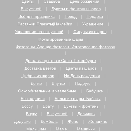
Цветы
Свадьба
День рождения
Выпускной
Букеты и фонтаны шаров
Всё для праздника
Повод
Подарки
Растяжки|Плакаты|Наклейки
Украшение
Украшение на выпускной
Фигуры из шаров
Фольгированные шары
Фотозоны. Аренда фотозон. Изготовление фотозон
Доставка цветов в Санкт-Петербурге
Доставка цветов
Цветы из шаров
Цифры из шаров
На День рождения
Дочке
Внучке
Подруге
Оскорбительные и хвалебные
Бабушке
Без надписи
Большие шары. Баблсы
Боссу
Брату
Букеты и фонтаны
Внуку
Выпускной
Девичник
Дедушке
Дембель
Жене
Женщине
Малышам
Маме
Машинки