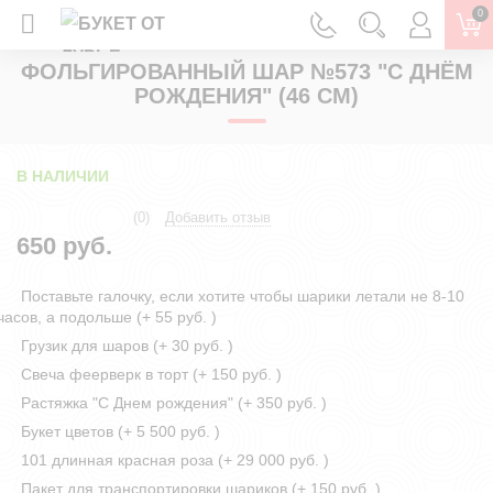
0
ГЛАВНАЯ
ФОЛЬГИРОВАННЫЕ ШАРЫ
ФОЛЬГИРОВАННЫЙ ШАР №573 "С ДНЁМ
РОЖДЕНИЯ" (46 СМ)
В НАЛИЧИИ
(0)
Добавить отзыв
650 руб.
Поставьте галочку, если хотите чтобы шарики летали не 8-10
часов, а подольше (+
55 руб.
)
Грузик для шаров (+
30 руб.
)
Свеча феерверк в торт (+
150 руб.
)
Растяжка "С Днем рождения" (+
350 руб.
)
Букет цветов (+
5 500 руб.
)
101 длинная красная роза (+
29 000 руб.
)
Пакет для транспортировки шариков (+
150 руб.
)