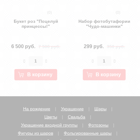
(0)
(0)
Букет роз "Поцелуй
Набор фотобутафории
принцессы!"
"Чудо-машинки"
6 500 руб.
299 руб.
7 500 руб.
350 руб.
В корзину
В корзину
На рождение
Украшение
Шары
Цветы
Свадьба
Украшение входной группы
Фотозоны
Фигуры из шаров
Фольгированные шары