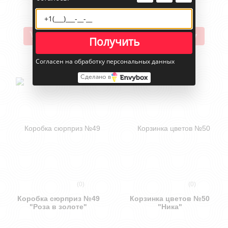
В корзину
В корзину
Получить
Согласен на обработку персональных данных
Сделано в
(0)
(0)
Коробка сюрприз №49
Корзинка цветов №50
"Роза в золоте"
"Ника"