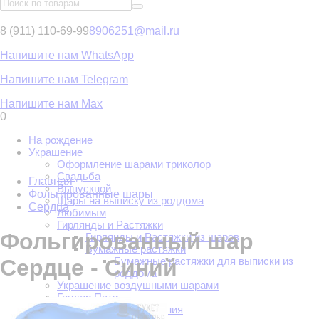
8 (911) 110-69-99
8906251@mail.ru
Напишите нам WhatsApp
Напишите нам Telegram
Напишите нам Max
0
На рождение
Украшение
Оформление шарами триколор
Свадьба
Главная
Выпускной
Фольгированные шары
Шары на выписку из роддома
Сердца
Любимым
Гирлянды и Растяжки
Фольгированный шар
Гирлянды и Растяжки из шаров
Бумажные растяжки
Бумажные растяжки для выписки из
Сердце - Синий
роддома
Украшение воздушными шарами
Гендер Пати
Взрослый день рождения