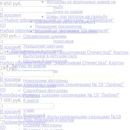
Фотозоны из воздушных шаров на
9 650 руб.
свадьбу
Цепочки из шаров
В корзину
Шары под потолок на свадьбу
Оформление зала на свадьбу
(0)
Украшение президиума
Набор оформительский со звездами "23 февраля"
Украшение свадебной машины
250 руб.
Оформление шарами
Украшение корпоративов
Украшение цветами
В корзину
Украшение на выпускной
Выпускной в детском саду
(0)
Школьный выпускной
Набор оформительский "Защитникам Отечества!" Картон
Фигуры из шаров
199 руб.
Фольгированные шары
Фотозоны. Аренда фотозон. Изготовление фотозон
В корзину
Новогодние фотозоны
Аренда фотозон
(0)
Свадебные фотозоны
Коробка-сюрприз с шарами-сердечками № 19 "Люблю!"
Пайетки
7 000 руб.
8 марта
14 февраля
9 мая
В корзину
Выпускной
День Рождения и юбилей
Осенние фотозоны
(0)
Фотозоны из шаров