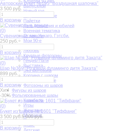
Юбилей 50 лет
Авторский букет №195 "Воздушная шапочка"
Выпускной
3 500 руб.
Новый год
В русском стиле
В корзину
Пайетки
День рождения и юбилей
(0)
Военная тематика
Оскар. Чикаго. Гэтсби.
Сувенирные деньги
Мои 90-е
250 руб.
На юбилей
Любовь
В корзину
Круглые фотозоны
Гендер Пати
(0)
Выставка
Шар №369 "Розовый фламинго дитя Заката"
Эко фотозона
899 руб.
Корзина с шаром
Патриотические
В корзину
Фотозоны из шаров
Хит!
Фигуры из шаров
Фольгированные шары
-30%
Капибара
Игры
(0)
Женщине
Букет из шаров № 1601 "Тиффани"
Мужчине
3 500 руб.
5 000 руб.
Папе
Маме
В корзину
Детские