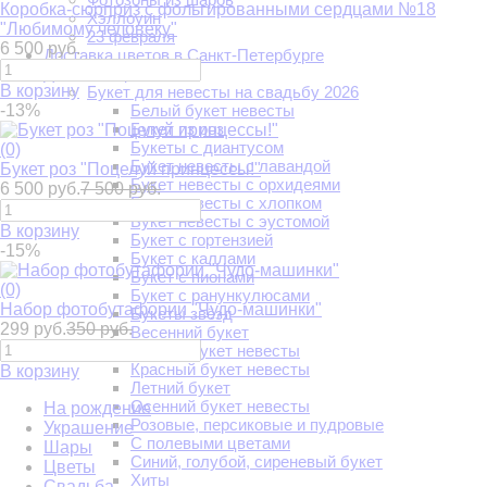
Коробка-сюрприз с фольгированными сердцами №18
Хэллоуин
"Любимому человеку"
23 февраля
6 500 руб.
Доставка цветов в Санкт-Петербурге
Доставка цветов
В корзину
Букет для невесты на свадьбу 2026
-13%
Белый букет невесты
Букет из роз
Букеты с диантусом
(0)
Букет невесты с лавандой
Букет роз "Поцелуй принцессы!"
Букет невесты с орхидеями
6 500 руб.
7 500 руб.
Букет невесты с хлопком
Букет невесты с эустомой
В корзину
Букет с гортензией
-15%
Букет с каллами
Букет с пионами
(0)
Букет с ранункулюсами
Набор фотобутафории "Чудо-машинки"
Букеты звёзд
299 руб.
350 руб.
Весенний букет
Зимний букет невесты
Красный букет невесты
В корзину
Летний букет
Осенний букет невесты
На рождение
Розовые, персиковые и пудровые
Украшение
С полевыми цветами
Шары
Синий, голубой, сиреневый букет
Цветы
Хиты
Свадьба