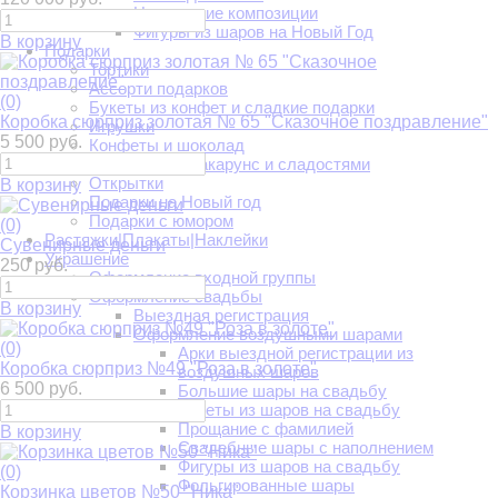
Новогодние композиции
Фигуры из шаров на Новый Год
В корзину
Подарки
Тортики
Ассорти подарков
(0)
Букеты из конфет и сладкие подарки
Коробка сюрприз золотая № 65 "Сказочное поздравление"
Игрушки
5 500 руб.
Конфеты и шоколад
Коробочки с макарунс и сладостями
Открытки
В корзину
Подарки на Новый год
Подарки с юмором
(0)
Растяжки|Плакаты|Наклейки
Сувенирные деньги
Украшение
250 руб.
Оформление входной группы
Оформление свадьбы
В корзину
Выездная регистрация
Оформление воздушными шарами
(0)
Арки выездной регистрации из
Коробка сюрприз №49 "Роза в золоте"
воздушных шаров
6 500 руб.
Большие шары на свадьбу
Букеты из шаров на свадьбу
Прощание с фамилией
В корзину
Свадебные шары с наполнением
Фигуры из шаров на свадьбу
(0)
Фольгированные шары
Корзинка цветов №50 "Ника"