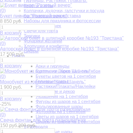
Гирлянды. Растяжки. Плакаты.
Квесты и игры
(0)
Колпачки, дудочки, галстучки и посуда
Костюмированная доставка
Букет пионов "Розовый вечер"
Наборы для праздника и фотосессии
8 850 руб.
Салют из бабочек
Свечи для торта
В корзину
Тортики
Фонарики желаний
(0)
Хлопушки и конфетти
Авторский букет в шляпной коробке №193 "Тристана"
Цифры
17 500 руб.
Повод
1 сентября
В корзину
Арки и гирлянды
Букеты из шаров на 1 сентября
Букеты цветов на 1 сентября
(0)
Гелиевые шары
Монобукет из гортензии "Коко Шанель"
Растяжки/Плакаты/Наклейки
1 900 руб.
Украшение и декор
Украшения на 1 сентября
В корзину
Фигуры из шаров на 1 сентября
-25%
Фольгированные шары
Фотозоны на 1 сентября
(0)
Цветы из шаров на 1 сентября
Свеча фонтан для торта разноцветная
Цифры из шаров на 1 сентября
150 руб.
200 руб.
14 февраля
Воздушные шары