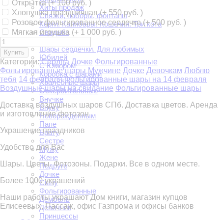
Открытка (+
100 руб.
)
Хиты продаж
Хлопушка праздничная (+
550 руб.
)
Связки, наборы, фонтаны
Розовое фольгированное сердечко (+
500 руб.
)
Корги. Капибары. Кошечки. Три кота
Мягкая игрушка (+
1 000 руб.
)
Свадьба
Маме
Шары сердечки. Для любимых
Купить
Юбилей
Категории:
Сердца
Дочке
Фольгированные
С Юмором
Фольгированные шары
Мужчине
Дочке
Девочкам
Люблю
Коробка с шарами
тебя
14 февраля
Фольгированные шары на 14 февраля
Хвалебные шары
Воздушные шары на свидание
Фольгированные шары
Оскорбительные
Внучке
Доставка воздушных шаров СПб. Доставка цветов. Аренда
Внуку
и изготовление фотозон
Новорожденным
Папе
Украшение праздников
Брату
Сестре
Удобство для Вас
Мужу
Жене
Шары. Цветы. Фотозоны. Подарки. Все в одном месте.
Подруге
Дочке
Более 1000 украшений
Сыну
Фольгированные
Наши работы украшают Дом книги, магазин купцов
Дембель
Елисеевых, Пассаж, офис Газпрома и офисы банков
Девичник
Принцессы