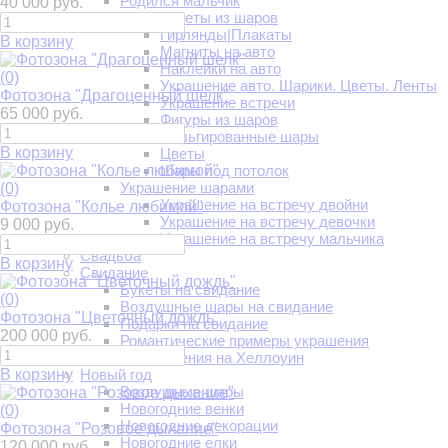
Родился мальчик
40 000 руб.
Букеты из шаров
Гирлянды|Плакаты
В корзину
Магниты на авто
Наклейки на авто
(0)
Украшение авто. Шарики. Цветы. Ленты
Фотозона "Драгоценный шелк"
Украшение встречи
65 000 руб.
Фигуры из шаров
Фольгированные шары
В корзину
Цветы
Шары под потолок
Украшение шарами
(0)
Украшение на встречу двойни
Фотозона "Колье любимой"
Украшение на встречу девочки
9 000 руб.
Украшение на встречу мальчика
Свадьба
В корзину
Свидание
Букеты на свидание
(0)
Воздушные шары на свидание
Фотозона "Цветочный дождь"
Подарки на свидание
200 000 руб.
Романтические примеры украшения
Шары и украшения на Хеллоуин
В корзину
Новый год
Воздушные шары
Новогодние венки
(0)
Новогодние декорации
Фотозона "Розовое дыхание"
Новогодние елки
120 000 руб.