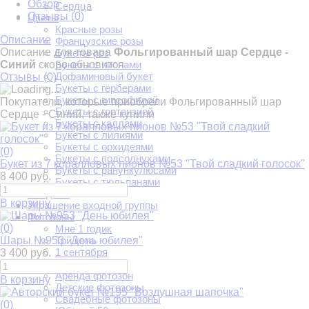
Обзор
Сердца
Отзывы (
0
)
Цветы
Красные розы
Описание
Французские розы
Описание для товара
Фольгированный шар Сердце -
Букеты роз
Синий
скоро обновится
Букеты с пионами
Дофаминовый букет
Отзывы (
0
)
Букеты с герберами
Букеты с гипсофилой
Покупатели, которые приобрели Фольгированный шар
Букеты с гортензией
Сердце - Синий, также купили
Букеты с каллами
Букеты с лилиями
Букеты с орхидеями
(0)
Букеты с подсолнухами
Букет из 7 коралловых пионов №53 "Твой сладкий голосок"
Букеты с ранункулюсами
8 400 руб.
Букеты с тюльпанами
Свадьба
В корзину
Украшение входной группы
Фотозоны
(0)
Мне 1 годик
Шары №953 "День юбилея"
Три кота
1 сентября
3 400 руб.
На годик
Аренда фотозон
В корзину
Детские фотозоны
Свадебные фотозоны
(0)