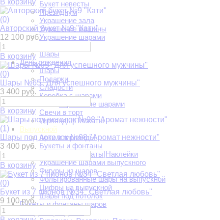
В корзину
Букет невесты
Президиум
(0)
Украшение зала
Авторский букет №9 "Кати"
Украшение машины
12 100 руб.
Украшение шарами
Фотозоны
Шары
В корзину
День рождения
Шары
(0)
Подарки
Шары №65 "Для успешного мужчины"
Сладости
3 400 руб.
Коробка с шарами
Украшение шарами
В корзину
Свечи в торт
Гирлянды|Плакаты
(1)
Выпускной
Шары под потолок №98 "Аромат нежности"
Арки и гирлянды
Букеты и фонтаны
3 400 руб.
Растяжки|Плакаты|Наклейки
Украшение шарами выпускного
В корзину
Фигуры из шаров
Фольгированные шары на выпускной
(0)
Цифры на выпускной
Букет из 7 пионов №34 "Светлая любовь"
Шары под потолок
9 100 руб.
Букеты и фонтаны шаров
Всё для праздника
В корзину