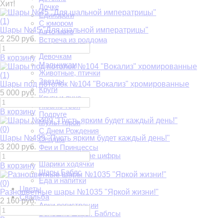
Хит!
Дочке
Единороги
(1)
С юмором
Шары №45 "Для шальной императрицы"
Авто-мото
2 250 руб.
Встреча из роддома
Выпускной
Девочкам
В корзину
Мальчикам
Животные, птички
(1)
Звезды
Шары под потолок №104 "Вокализ" хромированные
Круги
5 000 руб.
Круги и луна
Люблю тебя
В корзину
Подруге
Мульт герои
(0)
С Днем Рождения
Шары №499 "Пусть ярким будет каждый день!"
Сердца
3 200 руб.
Феи и Принцессы
Фольгированные цифры
Шарики ходячки
В корзину
Шары Баблс
Еда и напитки
(0)
Цветы
Разноцветные шары №1035 "Яркой жизни!"
Свадьба
2 160 руб.
Арки регистрации
Большие шары. Баблсы