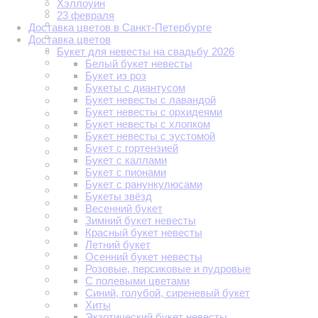
Хэллоуин
23 февраля
Доставка цветов в Санкт-Петербурге
Доставка цветов
Букет для невесты на свадьбу 2026
Белый букет невесты
Букет из роз
Букеты с диантусом
Букет невесты с лавандой
Букет невесты с орхидеями
Букет невесты с хлопком
Букет невесты с эустомой
Букет с гортензией
Букет с каллами
Букет с пионами
Букет с ранункулюсами
Букеты звёзд
Весенний букет
Зимний букет невесты
Красный букет невесты
Летний букет
Осенний букет невесты
Розовые, персиковые и пудровые
С полевыми цветами
Синий, голубой, сиреневый букет
Хиты
Экзотический букет невесты