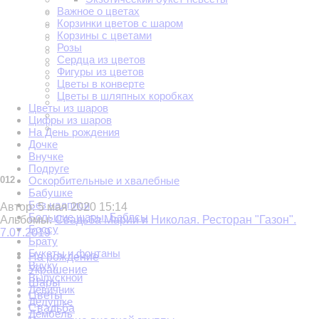
Важное о цветах
Корзинки цветов с шаром
Корзины с цветами
Розы
Сердца из цветов
Фигуры из цветов
Цветы в конверте
Цветы в шляпных коробках
Цветы из шаров
Цифры из шаров
На День рождения
Дочке
Внучке
Подруге
Оскорбительные и хвалебные
012
Бабушке
Без надписи
Автор:
5 мая 2020 15:14
Большие шары. Баблсы
Альбомы:
Свадьба Марии и Николая. Ресторан "Газон".
Боссу
7.07.2019
Брату
Букеты и фонтаны
На рождение
Внуку
Украшение
Выпускной
Шары
Девичник
Цветы
Дедушке
Свадьба
Дембель