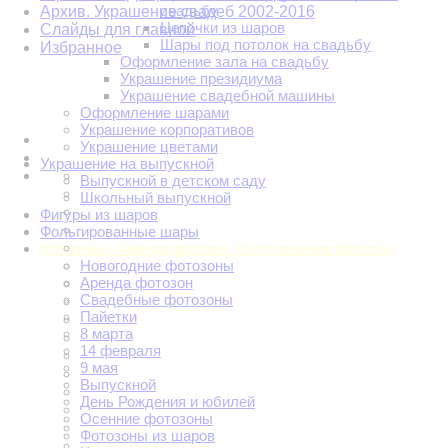
свадьбу
Архив. Украшение свадеб 2002-2016
Цепочки из шаров
Слайды для главной
Шары под потолок на свадьбу
Избранное
Оформление зала на свадьбу
Украшение президиума
Украшение свадебной машины
Оформление шарами
Украшение корпоративов
Украшение цветами
Украшение на выпускной
Выпускной в детском саду
Школьный выпускной
Фигуры из шаров
Фольгированные шары
Фотозоны. Аренда фотозон. Изготовление фотозон
Новогодние фотозоны
Аренда фотозон
Свадебные фотозоны
Пайетки
8 марта
14 февраля
9 мая
Выпускной
День Рождения и юбилей
Осенние фотозоны
Фотозоны из шаров