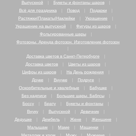
Выпускной
Букеты и фонтаны шаров
Всё для праздника
Повод
Подарки
Растяжки|Плакаты|Наклейки
Украшение
Украшение на выпускной
Фигуры из шаров
Фольгированные шары
Фотозоны. Аренда фотозон. Изготовление фотозон
Доставка цветов в Санкт-Петербурге
Доставка цветов
Цветы из шаров
Цифры из шаров
На День рождения
Дочке
Внучке
Подруге
Оскорбительные и хвалебные
Бабушке
Без надписи
Большие шары. Баблсы
Боссу
Брату
Букеты и фонтаны
Внуку
Выпускной
Девичник
Дедушке
Дембель
Жене
Женщине
Малышам
Маме
Машинки
Металлик и хром
Мужу
Мужчине