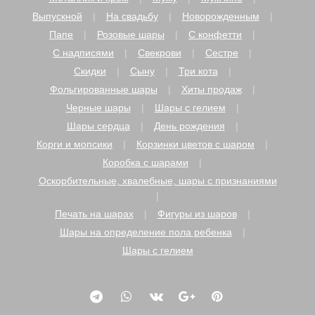
Выпускной
На свадьбу
Новорожденным
Папе
Розовые шары
С конфетти
С надписями
Свекрови
Сестре
Скидки
Сыну
Три кота
Фольгированные шары
Хиты продаж
Черные шары
Шары с гелием
Шары сердца
День рождения
Корги и мопсики
Корзинки цветов с шаром
Коробка с шарами
Оскорбительные, хвалебные, шары с признаниями
Печать на шарах
Фигуры из шаров
Шары на определение пола ребенка
Шары с гелием