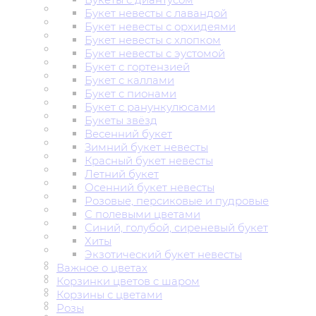
Букет невесты с лавандой
Букет невесты с орхидеями
Букет невесты с хлопком
Букет невесты с эустомой
Букет с гортензией
Букет с каллами
Букет с пионами
Букет с ранункулюсами
Букеты звёзд
Весенний букет
Зимний букет невесты
Красный букет невесты
Летний букет
Осенний букет невесты
Розовые, персиковые и пудровые
С полевыми цветами
Синий, голубой, сиреневый букет
Хиты
Экзотический букет невесты
Важное о цветах
Корзинки цветов с шаром
Корзины с цветами
Розы