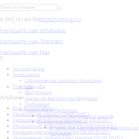
8 (911) 110-69-99
8906251@mail.ru
Напишите нам WhatsApp
Напишите нам Telegram
Напишите нам Max
0
На рождение
Украшение
Оформление шарами триколор
Свадьба
Главная
Выпускной
Альбомы
Шары на выписку из роддома
Любимым
Все фотографии
Гирлянды и Растяжки
Украшение перил 23.08.2025 г.
Гирлянды и Растяжки из шаров
Украшение входа кофейни 13.08.2025 г.
Бумажные растяжки
Украшение входной группы 08.08.2025 г.
Бумажные растяжки для выписки из
Украшение мероприятия 08.08.2025 г.
роддома
Украшение летнего фестиваля 02.08.2025 г.