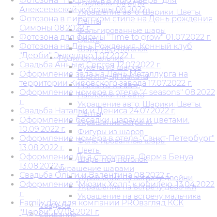
Фотозона "Постучись в мою дверь" для
Наклейки на авто
Алексеевской дубравы 08.2022 г.
Украшение авто. Шарики. Цветы.
Фотозона в пиратском стиле на День рождения
Ленты
Симоны 08.2022 г.
Фольгированные шары
Фотозона для фирмы "Time to grow" 01.07.2022 г.
Цветы
Фотозона на День Рождения. Конный клуб
Шары под потолок
"Дерби" Энколово 1.07.2022 г.
Родился мальчик
Свадьба Анны и Сергея 12.07.2022 г.
Букеты из шаров
Оформление зала на День Металлурга на
Гирлянды|Плакаты
территории Кировского завода 17.07.2022 г.
Магниты на авто
Оформление номера в отеле "4 seasons" 08.2022
Наклейки на авто
г.
Украшение авто. Шарики. Цветы.
Свадьба Натальи и Дениса 24.07.2022 г.
Ленты
Оформление беседки шарами и цветами.
Украшение встречи
10.09.2022 г.
Фигуры из шаров
Оформление номера в отеле "Санкт-Петербург"
Фольгированные шары
13.08.2022 г.
Цветы
Оформление Дня строителя. Ферма Бенуа
Шары под потолок
13.08.2022 г.
Украшение шарами
Свадьба Ольги и Валентина 08.2022 г.
Украшение на встречу двойни
Оформление "Мюзик Холл" к юбилею. 13.04.2022
Украшение на встречу девочки
г.
Украшение на встречу мальчика
Family day для компании PROвзгляд КСК
Свадьба
"Дерби" 07.08.2021 г.
Свидание