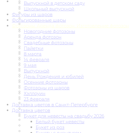
Выпускной в детском саду
Школьный выпускной
Фигуры из шаров
Фольгированные шары
Фотозоны. Аренда фотозон. Изготовление фотозон
Новогодние фотозоны
Аренда фотозон
Свадебные фотозоны
Пайетки
8 марта
14 февраля
9 мая
Выпускной
День Рождения и юбилей
Осенние фотозоны
Фотозоны из шаров
Хэллоуин
23 февраля
Доставка цветов в Санкт-Петербурге
Доставка цветов
Букет для невесты на свадьбу 2026
Белый букет невесты
Букет из роз
Букеты с диантусом