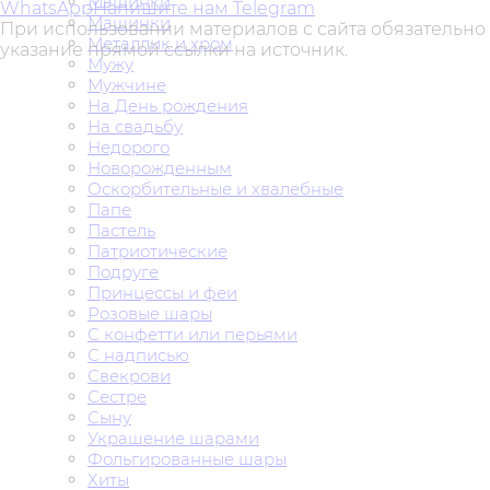
Машинки
WhatsApp
Напишите нам Telegram
Машинки
При использовании материалов с сайта обязательно
Металлик и хром
указание прямой ссылки на источник.
Мужу
Мужчине
На День рождения
На свадьбу
Недорого
Новорожденным
Оскорбительные и хвалебные
Папе
Пастель
Патриотические
Подруге
Принцессы и феи
Розовые шары
С конфетти или перьями
С надписью
Свекрови
Сестре
Сыну
Украшение шарами
Фольгированные шары
Хиты