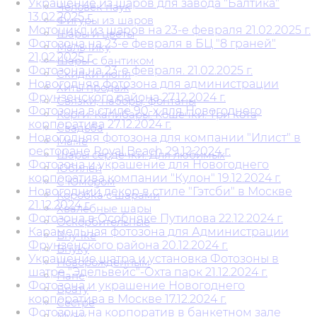
Украшение из шаров для завода "Балтика"
Человек паук
13.02.2025 г.
Фигуры из шаров
Мотоцикл из шаров на 23-е февраля 21.02.2025 г.
Шары и цветы
Фотозона на 23-е февраля в БЦ "8 граней"
Мальчику
21,02.2025 г.
Шары с бантиком
Фотозона на 23-е февраля. 21.02.2025 г.
Скидки июня
Новогодняя фотозона для администрации
Хиты продаж
Фрунзенского района 27.12.2024 г.
Связки, наборы, фонтаны
Фотозона в стиле 90-х для Новогоднего
Корги. Капибары. Кошечки. Три кота
корпоратива 27.12.2024 г.
Свадьба
Новогодняя фотозона для компании "Илист" в
Маме
ресторане Royal Beach 29.12.2024 г.
Шары сердечки. Для любимых
Фотозона и украшение для Новогоднего
Юбилей
корпоратива компании "Кулон" 19.12.2024 г.
С Юмором
Новогодний декор в стиле "Гэтсби" в Москве
Коробка с шарами
21.12.2024 г.
Хвалебные шары
Фотозона в Особняке Путилова 22.12.2024 г.
Оскорбительные
Карамельная фотозона для Администрации
Внучке
Фрунзенского района 20.12.2024 г.
Внуку
Украшение шатра и установка Фотозоны в
Новорожденным
шатре "Эдельвейс"-Охта парк 21.12.2024 г.
Папе
Фотозона и украшение Новогоднего
Брату
корпоратива в Москве 17.12.2024 г.
Сестре
Фотозона на корпоратив в банкетном зале
Мужу