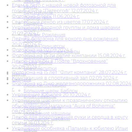
Звезды
Едем в лето с нашей новой фотозоной для
Круги
гольф-клуба "Петергоф" 12.07.2024 г.
Круги и луна
Фотозона-блеск 11.06.2024 г.
Люблю тебя
Свадебный декор из цветов 17.07.2024 г.
Подруге
Украшение входной группы и дома шарами
Мульт герои
21.09.2024 г.
С Днем Рождения
Летняя фотозона для яркого дня рождения
Сердца
20.07.2024 г.
Феи и Принцессы
Фотозона на 02.09.2024 г.
Фольгированные цифры
Фотозона на 15-ти летие компании 15.08.2024 г.
Шарики ходячки
Декор свадьбы в Лофте "Вдохновение"
Шары Баблс
20.08.2024 г.
Еда и напитки
Фотозона на 15 лет "Флит компани" 28.07.2024 г.
Цветы
Композиция в спортивный зал 02.09.2024 г.
Свадьба
Фотозона ко Дню железнодорожника 02.08.2024
Арки регистрации
г.
Большие шары. Баблсы
Украшение Юбилея 20.10.2024 г.
Букет невесты
Украшение шарами к праздничному открытию
Президиум
обновлённого магазина "Aura of Bohemia"
Украшение зала
08.09.2024 г.
Украшение машины
Декор для предложения руки и сердца в кругу
Украшение шарами
семьи 16.03.204 г.
Фотозоны
Украшение особняка «Пальма» к юбилею Ильи
Шары