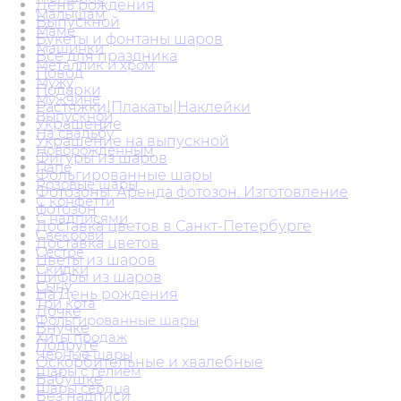
День рождения
Малышам
Выпускной
Маме
Букеты и фонтаны шаров
Машинки
Всё для праздника
Металлик и хром
Повод
Мужу
Подарки
Мужчине
Растяжки|Плакаты|Наклейки
Выпускной
Украшение
На свадьбу
Украшение на выпускной
Новорожденным
Фигуры из шаров
Папе
Фольгированные шары
Розовые шары
Фотозоны. Аренда фотозон. Изготовление
С конфетти
фотозон
С надписями
Доставка цветов в Санкт-Петербурге
Свекрови
Доставка цветов
Сестре
Цветы из шаров
Скидки
Цифры из шаров
Сыну
На День рождения
Три кота
Дочке
Фольгированные шары
Внучке
Хиты продаж
Подруге
Черные шары
Оскорбительные и хвалебные
Шары с гелием
Бабушке
Шары сердца
Без надписи