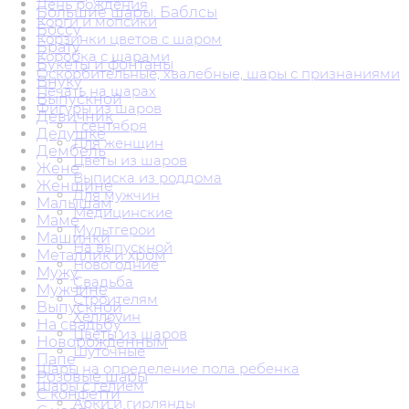
День рождения
Большие шары. Баблсы
Корги и мопсики
Боссу
Корзинки цветов с шаром
Брату
Коробка с шарами
Букеты и фонтаны
Оскорбительные, хвалебные, шары с признаниями
Внуку
Печать на шарах
Выпускной
Фигуры из шаров
Девичник
1 сентября
Дедушке
Для женщин
Дембель
Цветы из шаров
Жене
Выписка из роддома
Женщине
Для мужчин
Малышам
Медицинские
Маме
Мультгерои
Машинки
На выпускной
Металлик и хром
Новогодние
Мужу
Свадьба
Мужчине
Строителям
Выпускной
Хеллоуин
На свадьбу
Цветы из шаров
Новорожденным
Шуточные
Папе
Шары на определение пола ребенка
Розовые шары
Шары с гелием
С конфетти
Арки и гирлянды