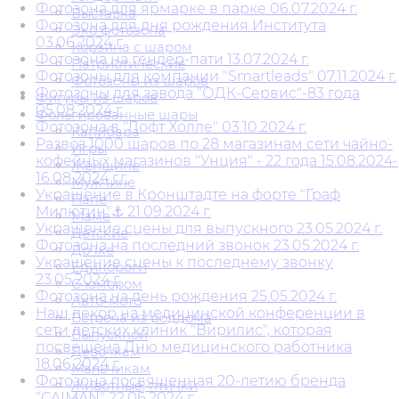
Фотозона для ярмарке в парке 06.07.2024 г.
Выставка
Фотозона для дня рождения Института
Эко фотозона
03.06.2024 г.
Корзина с шаром
Фотозона на гендер-пати 13.07.2024 г.
Патриотические
Фотозоны для компании "Smartleads" 07.11.2024 г.
Фотозоны из шаров
Фотозоны для завода "ОДК-Сервис"-83 года
Фигуры из шаров
05.08.2024 г.
Фольгированные шары
Фотозона в "Лофт Холле" 03.10.2024 г.
Капибара
Развоз 1000 шаров по 28 магазинам сети чайно-
Игры
кофейных магазинов "Унция" - 22 года 15.08.2024-
Женщине
16.08.2024 г.г.
Мужчине
Украшение в Кронштадте на форте "Граф
Папе
Милютин"⚓ 21.09.2024 г.
Маме
Украшение сцены для выпускного 23.05.2024 г.
Детские
Фотозона на последний звонок 23.05.2024 г.
Дочке
Украшение сцены к последнему звонку
Единороги
23.05.2024 г.
С юмором
Фотозона на день рождения 25.05.2024 г.
Авто-мото
Наш декор на медицинской конференции в
Встреча из роддома
сети детских клиник "Вирилис", которая
Выпускной
посвещена Дню медицинского работника
Девочкам
18.06.2024 г.
Мальчикам
Фотозона посвященная 20-летию бренда
Животные, птички
"CAIMAN" 22.06.2024 г.