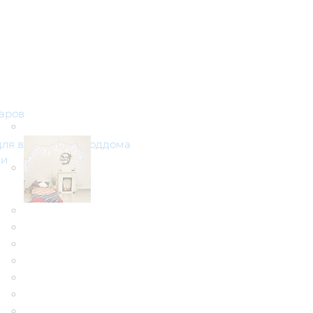
аров
ля выписки из роддома
ми