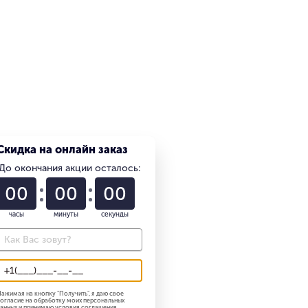
Скидка на онлайн заказ
2.20
До окончания акции осталось:
01
22
57
часы
минуты
секунды
ажимая на кнопку "
Получить
", я даю свое
огласие на обработку моих персональных
анных и принимаю
условия соглашения