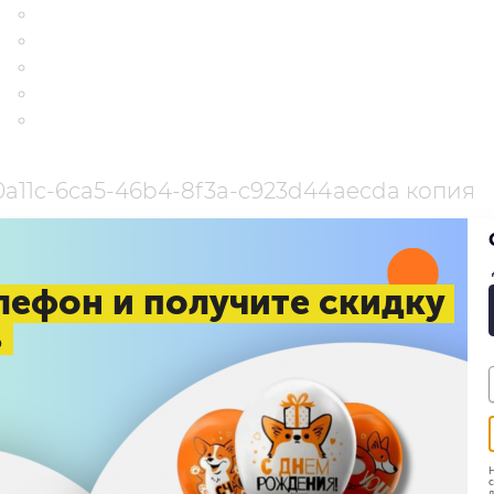
a11c-6ca5-46b4-8f3a-c923d44aecda копия
р:
18 января 2021 09:45
омы:
ФОТОЗОНА "ДУХ РОЖДЕСТВА" БЦ Аэроплаза 25.1
лефон и получите скидку
%
Н
с
д