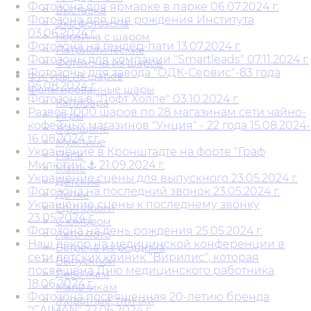
Фотозона для ярмарке в парке 06.07.2024 г.
Выставка
Фотозона для дня рождения Института
Эко фотозона
03.06.2024 г.
Корзина с шаром
Фотозона на гендер-пати 13.07.2024 г.
Патриотические
Фотозоны для компании "Smartleads" 07.11.2024 г.
Фотозоны из шаров
Фотозоны для завода "ОДК-Сервис"-83 года
Фигуры из шаров
05.08.2024 г.
Фольгированные шары
Фотозона в "Лофт Холле" 03.10.2024 г.
Капибара
Развоз 1000 шаров по 28 магазинам сети чайно-
Игры
кофейных магазинов "Унция" - 22 года 15.08.2024-
Женщине
16.08.2024 г.г.
Мужчине
Украшение в Кронштадте на форте "Граф
Папе
Милютин"⚓ 21.09.2024 г.
Маме
Украшение сцены для выпускного 23.05.2024 г.
Детские
Фотозона на последний звонок 23.05.2024 г.
Дочке
Украшение сцены к последнему звонку
Единороги
23.05.2024 г.
С юмором
Фотозона на день рождения 25.05.2024 г.
Авто-мото
Наш декор на медицинской конференции в
Встреча из роддома
сети детских клиник "Вирилис", которая
Выпускной
посвещена Дню медицинского работника
Девочкам
18.06.2024 г.
Мальчикам
Фотозона посвященная 20-летию бренда
Животные, птички
"CAIMAN" 22.06.2024 г.