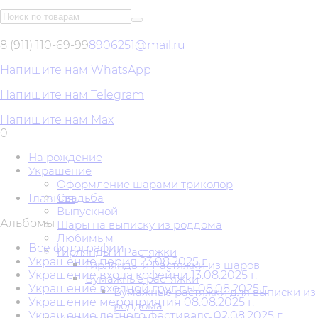
8 (911) 110-69-99
8906251@mail.ru
Напишите нам WhatsApp
Напишите нам Telegram
Напишите нам Max
0
На рождение
Украшение
Оформление шарами триколор
Свадьба
Главная
Выпускной
Альбомы
Шары на выписку из роддома
Любимым
Все фотографии
Гирлянды и Растяжки
Украшение перил 23.08.2025 г.
Гирлянды и Растяжки из шаров
Украшение входа кофейни 13.08.2025 г.
Бумажные растяжки
Украшение входной группы 08.08.2025 г.
Бумажные растяжки для выписки из
Украшение мероприятия 08.08.2025 г.
роддома
Украшение летнего фестиваля 02.08.2025 г.