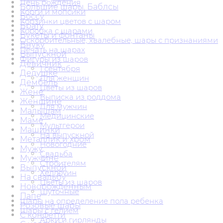
День рождения
Большие шары. Баблсы
Корги и мопсики
Боссу
Корзинки цветов с шаром
Брату
Коробка с шарами
Букеты и фонтаны
Оскорбительные, хвалебные, шары с признаниями
Внуку
Печать на шарах
Выпускной
Фигуры из шаров
Девичник
1 сентября
Дедушке
Для женщин
Дембель
Цветы из шаров
Жене
Выписка из роддома
Женщине
Для мужчин
Малышам
Медицинские
Маме
Мультгерои
Машинки
На выпускной
Металлик и хром
Новогодние
Мужу
Свадьба
Мужчине
Строителям
Выпускной
Хеллоуин
На свадьбу
Цветы из шаров
Новорожденным
Шуточные
Папе
Шары на определение пола ребенка
Розовые шары
Шары с гелием
С конфетти
Арки и гирлянды