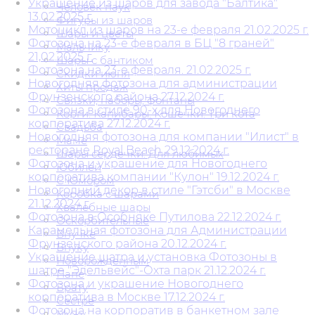
Украшение из шаров для завода "Балтика"
Человек паук
13.02.2025 г.
Фигуры из шаров
Мотоцикл из шаров на 23-е февраля 21.02.2025 г.
Шары и цветы
Фотозона на 23-е февраля в БЦ "8 граней"
Мальчику
21,02.2025 г.
Шары с бантиком
Фотозона на 23-е февраля. 21.02.2025 г.
Скидки июня
Новогодняя фотозона для администрации
Хиты продаж
Фрунзенского района 27.12.2024 г.
Связки, наборы, фонтаны
Фотозона в стиле 90-х для Новогоднего
Корги. Капибары. Кошечки. Три кота
корпоратива 27.12.2024 г.
Свадьба
Новогодняя фотозона для компании "Илист" в
Маме
ресторане Royal Beach 29.12.2024 г.
Шары сердечки. Для любимых
Фотозона и украшение для Новогоднего
Юбилей
корпоратива компании "Кулон" 19.12.2024 г.
С Юмором
Новогодний декор в стиле "Гэтсби" в Москве
Коробка с шарами
21.12.2024 г.
Хвалебные шары
Фотозона в Особняке Путилова 22.12.2024 г.
Оскорбительные
Карамельная фотозона для Администрации
Внучке
Фрунзенского района 20.12.2024 г.
Внуку
Украшение шатра и установка Фотозоны в
Новорожденным
шатре "Эдельвейс"-Охта парк 21.12.2024 г.
Папе
Фотозона и украшение Новогоднего
Брату
корпоратива в Москве 17.12.2024 г.
Сестре
Фотозона на корпоратив в банкетном зале
Мужу