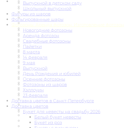
Выпускной в детском саду
Школьный выпускной
Фигуры из шаров
Фольгированные шары
Фотозоны. Аренда фотозон. Изготовление фотозон
Новогодние фотозоны
Аренда фотозон
Свадебные фотозоны
Пайетки
8 марта
14 февраля
9 мая
Выпускной
День Рождения и юбилей
Осенние фотозоны
Фотозоны из шаров
Хэллоуин
23 февраля
Доставка цветов в Санкт-Петербурге
Доставка цветов
Букет для невесты на свадьбу 2026
Белый букет невесты
Букет из роз
Букеты с диантусом