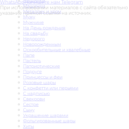
Машинки
WhatsApp
Напишите нам Telegram
Машинки
При использовании материалов с сайта обязательно
Металлик и хром
указание прямой ссылки на источник.
Мужу
Мужчине
На День рождения
На свадьбу
Недорого
Новорожденным
Оскорбительные и хвалебные
Папе
Пастель
Патриотические
Подруге
Принцессы и феи
Розовые шары
С конфетти или перьями
С надписью
Свекрови
Сестре
Сыну
Украшение шарами
Фольгированные шары
Хиты