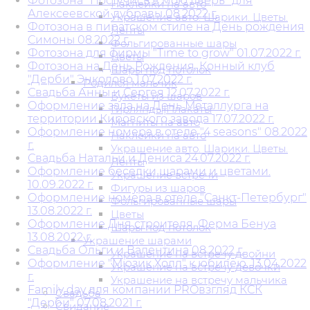
Фотозона "Постучись в мою дверь" для
Наклейки на авто
Алексеевской дубравы 08.2022 г.
Украшение авто. Шарики. Цветы.
Фотозона в пиратском стиле на День рождения
Ленты
Симоны 08.2022 г.
Фольгированные шары
Фотозона для фирмы "Time to grow" 01.07.2022 г.
Цветы
Фотозона на День Рождения. Конный клуб
Шары под потолок
"Дерби" Энколово 1.07.2022 г.
Родился мальчик
Свадьба Анны и Сергея 12.07.2022 г.
Букеты из шаров
Оформление зала на День Металлурга на
Гирлянды|Плакаты
территории Кировского завода 17.07.2022 г.
Магниты на авто
Оформление номера в отеле "4 seasons" 08.2022
Наклейки на авто
г.
Украшение авто. Шарики. Цветы.
Свадьба Натальи и Дениса 24.07.2022 г.
Ленты
Оформление беседки шарами и цветами.
Украшение встречи
10.09.2022 г.
Фигуры из шаров
Оформление номера в отеле "Санкт-Петербург"
Фольгированные шары
13.08.2022 г.
Цветы
Оформление Дня строителя. Ферма Бенуа
Шары под потолок
13.08.2022 г.
Украшение шарами
Свадьба Ольги и Валентина 08.2022 г.
Украшение на встречу двойни
Оформление "Мюзик Холл" к юбилею. 13.04.2022
Украшение на встречу девочки
г.
Украшение на встречу мальчика
Family day для компании PROвзгляд КСК
Свадьба
"Дерби" 07.08.2021 г.
Свидание