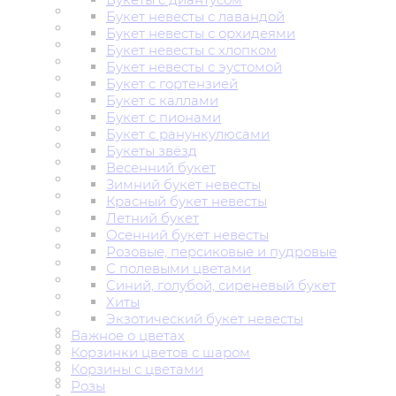
Букет невесты с лавандой
Букет невесты с орхидеями
Букет невесты с хлопком
Букет невесты с эустомой
Букет с гортензией
Букет с каллами
Букет с пионами
Букет с ранункулюсами
Букеты звёзд
Весенний букет
Зимний букет невесты
Красный букет невесты
Летний букет
Осенний букет невесты
Розовые, персиковые и пудровые
С полевыми цветами
Синий, голубой, сиреневый букет
Хиты
Экзотический букет невесты
Важное о цветах
Корзинки цветов с шаром
Корзины с цветами
Розы