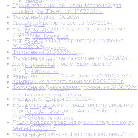
Звезды
Едем в лето с нашей новой фотозоной для
Круги
гольф-клуба "Петергоф" 12.07.2024 г.
Круги и луна
Фотозона-блеск 11.06.2024 г.
Люблю тебя
Свадебный декор из цветов 17.07.2024 г.
Подруге
Украшение входной группы и дома шарами
Мульт герои
21.09.2024 г.
С Днем Рождения
Летняя фотозона для яркого дня рождения
Сердца
20.07.2024 г.
Феи и Принцессы
Фотозона на 02.09.2024 г.
Фольгированные цифры
Фотозона на 15-ти летие компании 15.08.2024 г.
Шарики ходячки
Декор свадьбы в Лофте "Вдохновение"
Шары Баблс
20.08.2024 г.
Еда и напитки
Фотозона на 15 лет "Флит компани" 28.07.2024 г.
Цветы
Композиция в спортивный зал 02.09.2024 г.
Свадьба
Фотозона ко Дню железнодорожника 02.08.2024
Арки регистрации
г.
Большие шары. Баблсы
Украшение Юбилея 20.10.2024 г.
Букет невесты
Украшение шарами к праздничному открытию
Президиум
обновлённого магазина "Aura of Bohemia"
Украшение зала
08.09.2024 г.
Украшение машины
Декор для предложения руки и сердца в кругу
Украшение шарами
семьи 16.03.204 г.
Фотозоны
Украшение особняка «Пальма» к юбилею Ильи
Шары