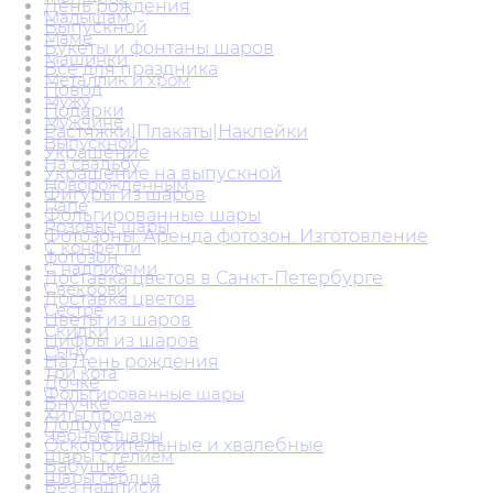
День рождения
Малышам
Выпускной
Маме
Букеты и фонтаны шаров
Машинки
Всё для праздника
Металлик и хром
Повод
Мужу
Подарки
Мужчине
Растяжки|Плакаты|Наклейки
Выпускной
Украшение
На свадьбу
Украшение на выпускной
Новорожденным
Фигуры из шаров
Папе
Фольгированные шары
Розовые шары
Фотозоны. Аренда фотозон. Изготовление
С конфетти
фотозон
С надписями
Доставка цветов в Санкт-Петербурге
Свекрови
Доставка цветов
Сестре
Цветы из шаров
Скидки
Цифры из шаров
Сыну
На День рождения
Три кота
Дочке
Фольгированные шары
Внучке
Хиты продаж
Подруге
Черные шары
Оскорбительные и хвалебные
Шары с гелием
Бабушке
Шары сердца
Без надписи