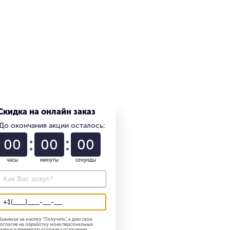
Скидка на онлайн заказ
До окончания акции осталось:
01
22
58
часы
минуты
секунды
ажимая на кнопку "
Получить
", я даю свое
огласие на обработку моих персональных
анных и принимаю
условия соглашения