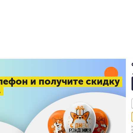
лефон и получите скидку
%
Н
с
д