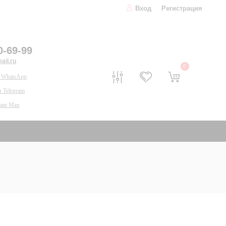
Вход
Регистрация
0-69-99
il.ru
0
 WhatsApp
 Telegram
нам Max