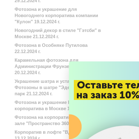
29.12.2024 г.
Фотозона и украшение для
Новогоднего корпоратива компании
"Кулон" 19.12.2024 г.
Новогодний декор в стиле "Гэтсби" в
Москве 21.12.2024 г.
Фотозона в Особняке Путилова
22.12.2024 г.
Карамельная фотозона для
Администрации Фрунзенского района
20.12.2024 г.
Украшение шатра и установка
Оставьте те
Фотозоны в шатре "Эдельвейс"-Охта
на заказ 10
парк 21.12.2024 г.
Фотозона и украшение Новогоднего
корпоратива в Москве 17.12.2024 г.
Фотозона на корпоратив в банкетном
зале "Пространство 360". 17.12.2024 г.
Корпоратив в лофте "Вдохновение"
13.12.2024 г.