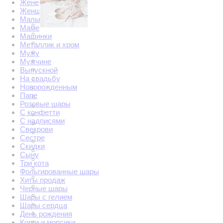
Жене
Женщине
Малышам
Маме
Машинки
Металлик и хром
Мужу
Мужчине
Выпускной
На свадьбу
Новорожденным
Папе
Розовые шары
С конфетти
С надписями
Свекрови
Сестре
Скидки
Сыну
Три кота
Фольгированные шары
Хиты продаж
Черные шары
Шары с гелием
Шары сердца
День рождения
Корги и мопсики