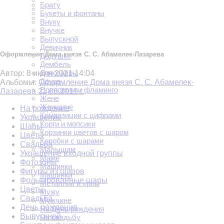
Брату
Букеты и фонтаны
Внуку
Внучке
Выпускной
Девичник
Оформление Дома князя С. С. Абамелек-Лазарева
Дедушке
Дембель
Динозавры
Автор:
8 июля 2021 14:04
Дочке
Альбомы:
Оформление Дома князя С. С. Абамелек-
Единороги и фламинго
Лазарева 21.06.2019 г.
Жене
Женщине
На рождение
Композиции с цифрами
Украшение
Корги и мопсики
Шары
Корзинки цветов с шаром
Цветы
Коробки с шарами
Свадьба
Малышам
Украшение входной группы
Маме
Фотозоны
Машинки
Фигуры из шаров
Машинки
Фольгированные шары
Металлик и хром
Цветы
Мужу
Свадьба
Мужчине
День рождения
На День рождения
Выпускной
На свадьбу