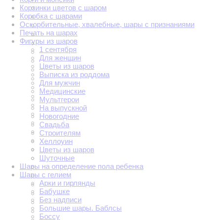
Корзинки цветов с шаром
Коробка с шарами
Оскорбительные, хвалебные, шары с признаниями
Печать на шарах
Фигуры из шаров
1 сентября
Для женщин
Цветы из шаров
Выписка из роддома
Для мужчин
Медицинские
Мультгерои
На выпускной
Новогодние
Свадьба
Строителям
Хеллоуин
Цветы из шаров
Шуточные
Шары на определение пола ребенка
Шары с гелием
Арки и гирлянды
Бабушке
Без надписи
Большие шары. Баблсы
Боссу