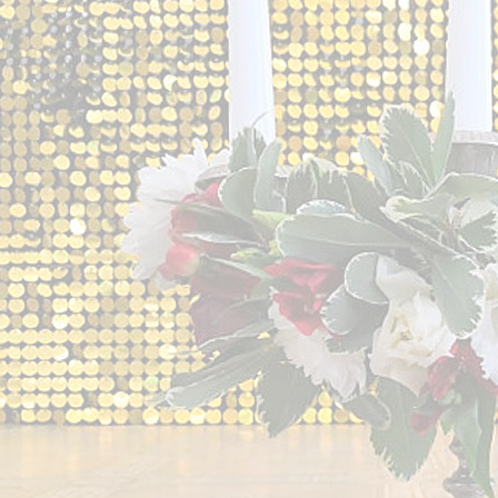
23 февраля
Доставка цветов в Санкт-Петербурге
Доставка цветов
Букет для невесты на свадьбу 2026
Белый букет невесты
Букет из роз
Букеты с диантусом
Букет невесты с лавандой
Букет невесты с орхидеями
Букет невесты с хлопком
Букет невесты с эустомой
Букет с гортензией
Букет с каллами
Букет с пионами
Букет с ранункулюсами
Букеты звёзд
Весенний букет
Зимний букет невесты
Красный букет невесты
Летний букет
Осенний букет невесты
Розовые, персиковые и пудровые
С полевыми цветами
Синий, голубой, сиреневый букет
Хиты
Экзотический букет невесты