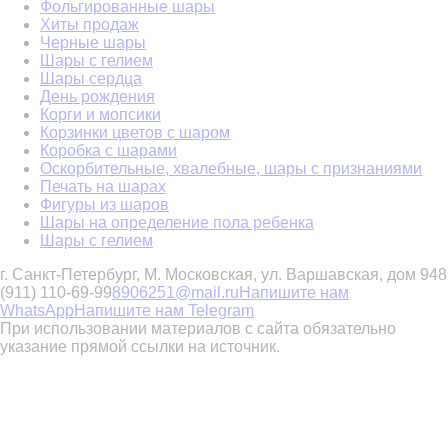
Фольгированные шары
Хиты продаж
Черные шары
Шары с гелием
Шары сердца
День рождения
Корги и мопсики
Корзинки цветов с шаром
Коробка с шарами
Оскорбительные, хвалебные, шары с признаниями
Печать на шарах
Фигуры из шаров
Шары на определение пола ребенка
Шары с гелием
г. Санкт-Петербург, М. Московская, ул. Варшавская, дом 94
8
(911) 110-69-99
8906251@mail.ru
Напишите нам
WhatsApp
Напишите нам Telegram
При использовании материалов с сайта обязательно
указание прямой ссылки на источник.