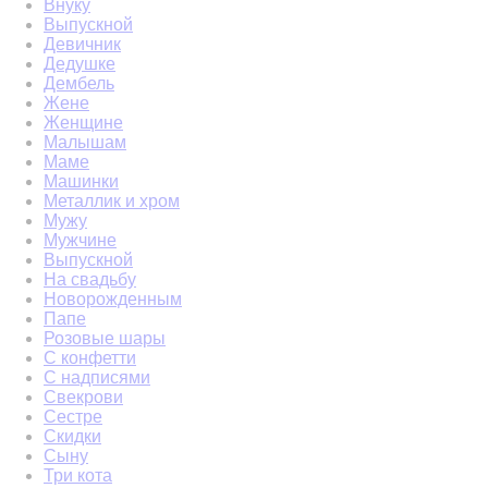
Внуку
Выпускной
Девичник
Дедушке
Дембель
Жене
Женщине
Малышам
Маме
Машинки
Металлик и хром
Мужу
Мужчине
Выпускной
На свадьбу
Новорожденным
Папе
Розовые шары
С конфетти
С надписями
Свекрови
Сестре
Скидки
Сыну
Три кота