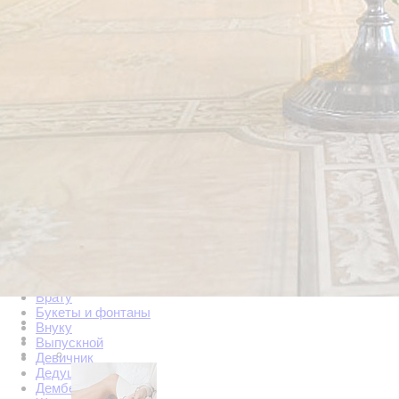
Важное о цветах
Корзинки цветов с шаром
Корзины с цветами
Розы
Сердца из цветов
Фигуры из цветов
Цветы в конверте
Цветы в шляпных коробках
Цветы из шаров
Цифры из шаров
На День рождения
Дочке
Внучке
Подруге
Оскорбительные и хвалебные
Бабушке
Без надписи
Большие шары. Баблсы
Боссу
Брату
Букеты и фонтаны
Внуку
Выпускной
Девичник
Дедушке
Дембель