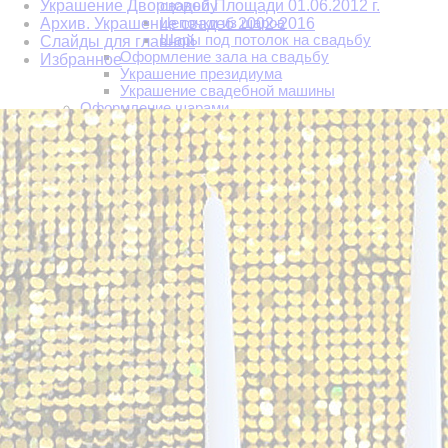
Украшение Дворцовой Площади 01.06.2012 г.
свадьбу
Цепочки из шаров
Архив. Украшение свадеб 2002-2016
Шары под потолок на свадьбу
Слайды для главной
Оформление зала на свадьбу
Избранное
Украшение президиума
Украшение свадебной машины
Оформление шарами
Украшение корпоративов
Украшение цветами
Украшение на выпускной
Выпускной в детском саду
Школьный выпускной
Фигуры из шаров
Фольгированные шары
Фотозоны. Аренда фотозон. Изготовление фотозон
Новогодние фотозоны
Аренда фотозон
Свадебные фотозоны
Пайетки
8 марта
14 февраля
9 мая
Выпускной
День Рождения и юбилей
Осенние фотозоны
Фотозоны из шаров
Хэллоуин