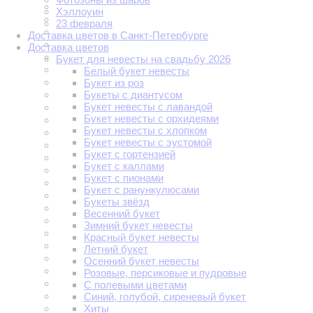
Хэллоуин
23 февраля
Доставка цветов в Санкт-Петербурге
Доставка цветов
Букет для невесты на свадьбу 2026
Белый букет невесты
Букет из роз
Букеты с диантусом
Букет невесты с лавандой
Букет невесты с орхидеями
Букет невесты с хлопком
Букет невесты с эустомой
Букет с гортензией
Букет с каллами
Букет с пионами
Букет с ранункулюсами
Букеты звёзд
Весенний букет
Зимний букет невесты
Красный букет невесты
Летний букет
Осенний букет невесты
Розовые, персиковые и пудровые
С полевыми цветами
Синий, голубой, сиреневый букет
Хиты