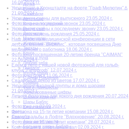
16.08.2024 г.г.
Дочке
Украшение в Кронштадте на форте "Граф Милютин"⚓
Единороги
21.09.2024 г.
С юмором
Украшение сцены для выпускного 23.05.2024 г.
Авто-мото
Фотозона на последний звонок 23.05.2024 г.
Встреча из роддома
Выпускной
Украшение сцены к последнему звонку 23.05.2024 г.
Девочкам
Фотозона на день рождения 25.05.2024 г.
Мальчикам
Наш декор на медицинской конференции в сети
Животные, птички
детских клиник "Вирилис", которая посвещена Дню
Звезды
медицинского работника 18.06.2024 г.
Круги
Фотозона посвященная 20-летию бренда "CAIMAN"
Круги и луна
22.06.2024 г.
Люблю тебя
Едем в лето с нашей новой фотозоной для гольф-
Подруге
клуба "Петергоф" 12.07.2024 г.
Мульт герои
Фотозона-блеск 11.06.2024 г.
С Днем Рождения
Свадебный декор из цветов 17.07.2024 г.
Сердца
Украшение входной группы и дома шарами
Феи и Принцессы
21.09.2024 г.
Фольгированные цифры
Летняя фотозона для яркого дня рождения 20.07.2024
Шарики ходячки
г.
Шары Баблс
Фотозона на 02.09.2024 г.
Еда и напитки
Цветы
Фотозона на 15-ти летие компании 15.08.2024 г.
Свадьба
Декор свадьбы в Лофте "Вдохновение" 20.08.2024 г.
Арки регистрации
Фотозона на 15 лет "Флит компани" 28.07.2024 г.
Большие шары. Баблсы
Композиция в спортивный зал 02.09.2024 г.