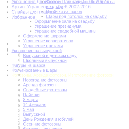
Украшение Дворцовой Площади 01.06.2012 г.
Фотозоны из воздушных шаров на
свадьбу
Архив. Украшение свадеб 2002-2016
Цепочки из шаров
Слайды для главной
Шары под потолок на свадьбу
Избранное
Оформление зала на свадьбу
Украшение президиума
Украшение свадебной машины
Оформление шарами
Украшение корпоративов
Украшение цветами
Украшение на выпускной
Выпускной в детском саду
Школьный выпускной
Фигуры из шаров
Фольгированные шары
Фотозоны. Аренда фотозон. Изготовление фотозон
Новогодние фотозоны
Аренда фотозон
Свадебные фотозоны
Пайетки
8 марта
14 февраля
9 мая
Выпускной
День Рождения и юбилей
Осенние фотозоны
Фотозоны из шаров