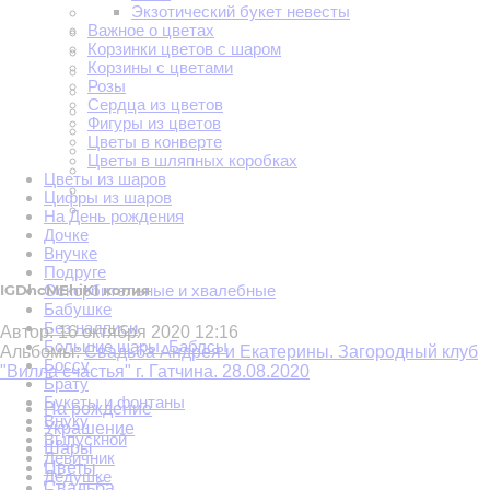
Экзотический букет невесты
Важное о цветах
Корзинки цветов с шаром
Корзины с цветами
Розы
Сердца из цветов
Фигуры из цветов
Цветы в конверте
Цветы в шляпных коробках
Цветы из шаров
Цифры из шаров
На День рождения
Дочке
Внучке
Подруге
Оскорбительные и хвалебные
IGDhcMEhiKI копия
Бабушке
Без надписи
Автор:
16 октября 2020 12:16
Большие шары. Баблсы
Альбомы:
Свадьба Андрея и Екатерины. Загородный клуб
Боссу
"Вилла счастья" г. Гатчина. 28.08.2020
Брату
Букеты и фонтаны
На рождение
Внуку
Украшение
Выпускной
Шары
Девичник
Цветы
Дедушке
Свадьба