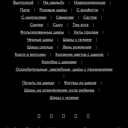
Выпускной
На свадьбу
Новорожденным
Папе
Розовые шары
С конфетти
С надписями
Свекрови
Сестре
Скидки
Сыну
Три кота
Фольгированные шары
Хиты продаж
Черные шары
Шары с гелием
Шары сердца
День рождения
Корги и мопсики
Корзинки цветов с шаром
Коробка с шарами
Оскорбительные, хвалебные, шары с признаниями
Печать на шарах
Фигуры из шаров
Шары на определение пола ребенка
Шары с гелием