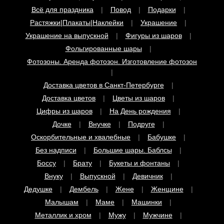
Всё для праздника
Повод
Подарки
Растяжки|Плакаты|Наклейки
Украшение
Украшение на выпускной
Фигуры из шаров
Фольгированные шары
Фотозоны. Аренда фотозон. Изготовление фотозон
Доставка цветов в Санкт-Петербурге
Доставка цветов
Цветы из шаров
Цифры из шаров
На День рождения
Дочке
Внучке
Подруге
Оскорбительные и хвалебные
Бабушке
Без надписи
Большие шары. Баблсы
Боссу
Брату
Букеты и фонтаны
Внуку
Выпускной
Девичник
Дедушке
Дембель
Жене
Женщине
Малышам
Маме
Машинки
Металлик и хром
Мужу
Мужчине