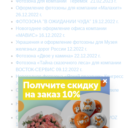
Фотозона для компании "Теремок" 21.02.2023 г.
Оформление фотозоны для компании «Малахит»
26.12.2022 г.
ФОТОЗОНА "В ОЖИДАНИИ ЧУДА" 19.12.2022 г.
Новогоднее оформление офиса компании
«МАВИС» 16.12.2022 г.
Украшения и оформление фотозоны для Музея
железных дорог России 12.2022 г.
Фотозона «Двое у камина» 22.12.2022 г.
Фотозона «Тайна сказочного леса» для компании
ВОСТОК-СЕРВИС 09.12.2022 г.
Новогодняя фотозона «Яркий праздник» Конгресс
×
Получите скидку
Холл Александровский зал 17.12.2022 г.
Оформление мероприятия оформление в стиле
на заказ 10%
«Подмосковные вечера» 23.12.2022 г.
Новогоднее оформление второго офиса
компании «МАВИС» 17.12.2022 г.
Оформление корпоратива компании VOZOVOZ
15.12.2022 г.