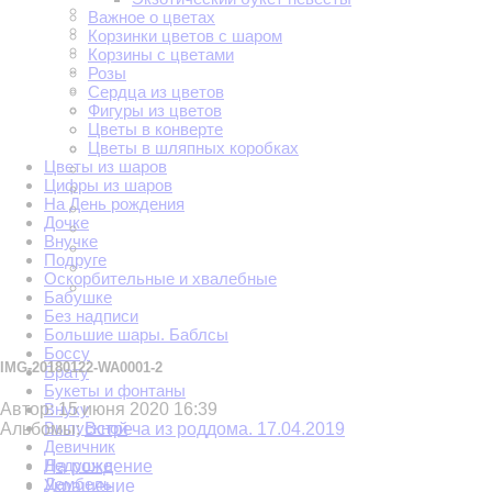
Важное о цветах
Корзинки цветов с шаром
Корзины с цветами
Розы
Сердца из цветов
Фигуры из цветов
Цветы в конверте
Цветы в шляпных коробках
Цветы из шаров
Цифры из шаров
На День рождения
Дочке
Внучке
Подруге
Оскорбительные и хвалебные
Бабушке
Без надписи
Большие шары. Баблсы
Боссу
IMG-20180122-WA0001-2
Брату
Букеты и фонтаны
Внуку
Автор:
15 июня 2020 16:39
Выпускной
Альбомы:
Встреча из роддома. 17.04.2019
Девичник
Дедушке
На рождение
Дембель
Украшение