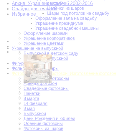
свадьбу
Архив. Украшение свадеб 2002-2016
Цепочки из шаров
Слайды для главной
Шары под потолок на свадьбу
Избранное
Оформление зала на свадьбу
Украшение президиума
Украшение свадебной машины
Оформление шарами
Украшение корпоративов
Украшение цветами
Украшение на выпускной
Выпускной в детском саду
Школьный выпускной
Фигуры из шаров
Фольгированные шары
Фотозоны. Аренда фотозон. Изготовление фотозон
Новогодние фотозоны
Аренда фотозон
Свадебные фотозоны
Пайетки
8 марта
14 февраля
9 мая
Выпускной
День Рождения и юбилей
Осенние фотозоны
Фотозоны из шаров