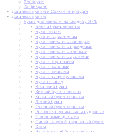
Хэллоуин
23 февраля
Доставка цветов в Санкт-Петербурге
Доставка цветов
Букет для невесты на свадьбу 2026
Белый букет невесты
Букет из роз
Букеты с диантусом
Букет невесты с лавандой
Букет невесты с орхидеями
Букет невесты с хлопком
Букет невесты с эустомой
Букет с гортензией
Букет с каллами
Букет с пионами
Букет с ранункулюсами
Букеты звёзд
Весенний букет
Зимний букет невесты
Красный букет невесты
Летний букет
Осенний букет невесты
Розовые, персиковые и пудровые
С полевыми цветами
Синий, голубой, сиреневый букет
Хиты
Экзотический букет невесты