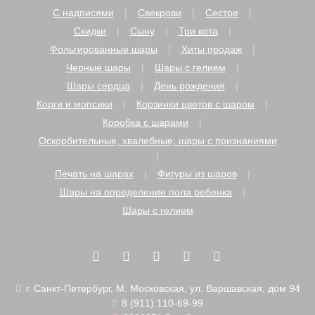
С надписями
Свекрови
Сестре
Скидки
Сыну
Три кота
Фольгированные шары
Хиты продаж
Черные шары
Шары с гелием
Шары сердца
День рождения
Корги и мопсики
Корзинки цветов с шаром
Коробка с шарами
Оскорбительные, хвалебные, шары с признаниями
Печать на шарах
Фигуры из шаров
Шары на определение пола ребенка
Шары с гелием
г. Санкт-Петербург, М. Московская, ул. Варшавская, дом 94
8 (911) 110-69-99