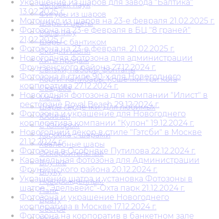
Украшение из шаров для завода "Балтика"
Человек паук
13.02.2025 г.
Фигуры из шаров
Мотоцикл из шаров на 23-е февраля 21.02.2025 г.
Шары и цветы
Фотозона на 23-е февраля в БЦ "8 граней"
Мальчику
21,02.2025 г.
Шары с бантиком
Фотозона на 23-е февраля. 21.02.2025 г.
Скидки июня
Новогодняя фотозона для администрации
Хиты продаж
Фрунзенского района 27.12.2024 г.
Связки, наборы, фонтаны
Фотозона в стиле 90-х для Новогоднего
Корги. Капибары. Кошечки. Три кота
корпоратива 27.12.2024 г.
Свадьба
Новогодняя фотозона для компании "Илист" в
Маме
ресторане Royal Beach 29.12.2024 г.
Шары сердечки. Для любимых
Фотозона и украшение для Новогоднего
Юбилей
корпоратива компании "Кулон" 19.12.2024 г.
С Юмором
Новогодний декор в стиле "Гэтсби" в Москве
Коробка с шарами
21.12.2024 г.
Хвалебные шары
Фотозона в Особняке Путилова 22.12.2024 г.
Оскорбительные
Карамельная фотозона для Администрации
Внучке
Фрунзенского района 20.12.2024 г.
Внуку
Украшение шатра и установка Фотозоны в
Новорожденным
шатре "Эдельвейс"-Охта парк 21.12.2024 г.
Папе
Фотозона и украшение Новогоднего
Брату
корпоратива в Москве 17.12.2024 г.
Сестре
Фотозона на корпоратив в банкетном зале
Мужу