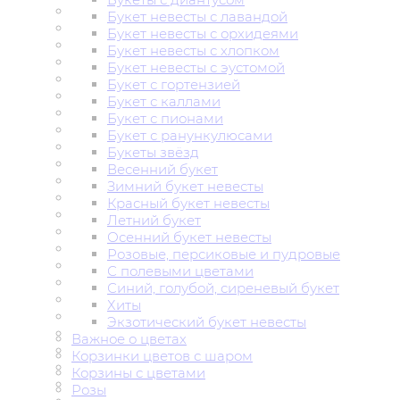
Букет невесты с лавандой
Букет невесты с орхидеями
Букет невесты с хлопком
Букет невесты с эустомой
Букет с гортензией
Букет с каллами
Букет с пионами
Букет с ранункулюсами
Букеты звёзд
Весенний букет
Зимний букет невесты
Красный букет невесты
Летний букет
Осенний букет невесты
Розовые, персиковые и пудровые
С полевыми цветами
Синий, голубой, сиреневый букет
Хиты
Экзотический букет невесты
Важное о цветах
Корзинки цветов с шаром
Корзины с цветами
Розы