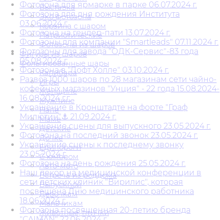
Фотозона для ярмарке в парке 06.07.2024 г.
Выставка
Фотозона для дня рождения Института
Эко фотозона
03.06.2024 г.
Корзина с шаром
Фотозона на гендер-пати 13.07.2024 г.
Патриотические
Фотозоны для компании "Smartleads" 07.11.2024 г.
Фотозоны из шаров
Фотозоны для завода "ОДК-Сервис"-83 года
Фигуры из шаров
05.08.2024 г.
Фольгированные шары
Фотозона в "Лофт Холле" 03.10.2024 г.
Капибара
Развоз 1000 шаров по 28 магазинам сети чайно-
Игры
кофейных магазинов "Унция" - 22 года 15.08.2024-
Женщине
16.08.2024 г.г.
Мужчине
Украшение в Кронштадте на форте "Граф
Папе
Милютин"⚓ 21.09.2024 г.
Маме
Украшение сцены для выпускного 23.05.2024 г.
Детские
Фотозона на последний звонок 23.05.2024 г.
Дочке
Украшение сцены к последнему звонку
Единороги
23.05.2024 г.
С юмором
Фотозона на день рождения 25.05.2024 г.
Авто-мото
Наш декор на медицинской конференции в
Встреча из роддома
сети детских клиник "Вирилис", которая
Выпускной
посвещена Дню медицинского работника
Девочкам
18.06.2024 г.
Мальчикам
Фотозона посвященная 20-летию бренда
Животные, птички
"CAIMAN" 22.06.2024 г.