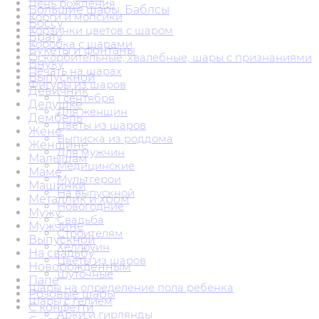
День рождения
Большие шары. Баблсы
Корги и мопсики
Боссу
Корзинки цветов с шаром
Брату
Коробка с шарами
Букеты и фонтаны
Оскорбительные, хвалебные, шары с признаниями
Внуку
Печать на шарах
Выпускной
Фигуры из шаров
Девичник
1 сентября
Дедушке
Для женщин
Дембель
Цветы из шаров
Жене
Выписка из роддома
Женщине
Для мужчин
Малышам
Медицинские
Маме
Мультгерои
Машинки
На выпускной
Металлик и хром
Новогодние
Мужу
Свадьба
Мужчине
Строителям
Выпускной
Хеллоуин
На свадьбу
Цветы из шаров
Новорожденным
Шуточные
Папе
Шары на определение пола ребенка
Розовые шары
Шары с гелием
С конфетти
Арки и гирлянды