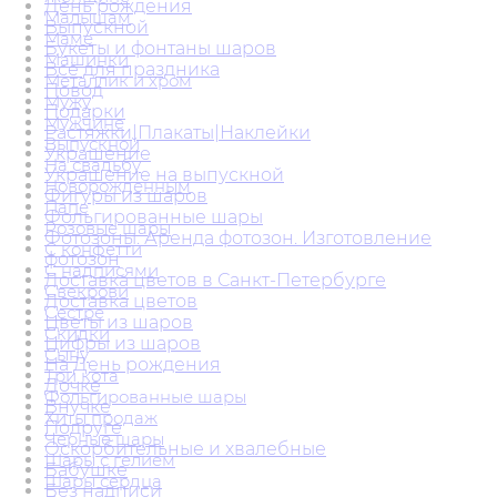
День рождения
Малышам
Выпускной
Маме
Букеты и фонтаны шаров
Машинки
Всё для праздника
Металлик и хром
Повод
Мужу
Подарки
Мужчине
Растяжки|Плакаты|Наклейки
Выпускной
Украшение
На свадьбу
Украшение на выпускной
Новорожденным
Фигуры из шаров
Папе
Фольгированные шары
Розовые шары
Фотозоны. Аренда фотозон. Изготовление
С конфетти
фотозон
С надписями
Доставка цветов в Санкт-Петербурге
Свекрови
Доставка цветов
Сестре
Цветы из шаров
Скидки
Цифры из шаров
Сыну
На День рождения
Три кота
Дочке
Фольгированные шары
Внучке
Хиты продаж
Подруге
Черные шары
Оскорбительные и хвалебные
Шары с гелием
Бабушке
Шары сердца
Без надписи