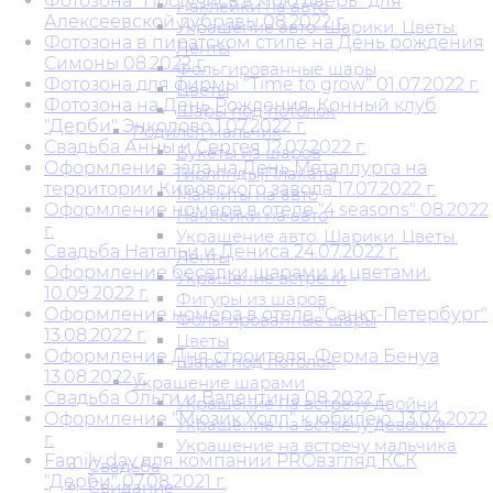
Фотозона "Постучись в мою дверь" для
Наклейки на авто
Алексеевской дубравы 08.2022 г.
Украшение авто. Шарики. Цветы.
Фотозона в пиратском стиле на День рождения
Ленты
Симоны 08.2022 г.
Фольгированные шары
Фотозона для фирмы "Time to grow" 01.07.2022 г.
Цветы
Фотозона на День Рождения. Конный клуб
Шары под потолок
"Дерби" Энколово 1.07.2022 г.
Родился мальчик
Свадьба Анны и Сергея 12.07.2022 г.
Букеты из шаров
Оформление зала на День Металлурга на
Гирлянды|Плакаты
территории Кировского завода 17.07.2022 г.
Магниты на авто
Оформление номера в отеле "4 seasons" 08.2022
Наклейки на авто
г.
Украшение авто. Шарики. Цветы.
Свадьба Натальи и Дениса 24.07.2022 г.
Ленты
Оформление беседки шарами и цветами.
Украшение встречи
10.09.2022 г.
Фигуры из шаров
Оформление номера в отеле "Санкт-Петербург"
Фольгированные шары
13.08.2022 г.
Цветы
Оформление Дня строителя. Ферма Бенуа
Шары под потолок
13.08.2022 г.
Украшение шарами
Свадьба Ольги и Валентина 08.2022 г.
Украшение на встречу двойни
Оформление "Мюзик Холл" к юбилею. 13.04.2022
Украшение на встречу девочки
г.
Украшение на встречу мальчика
Family day для компании PROвзгляд КСК
Свадьба
"Дерби" 07.08.2021 г.
Свидание