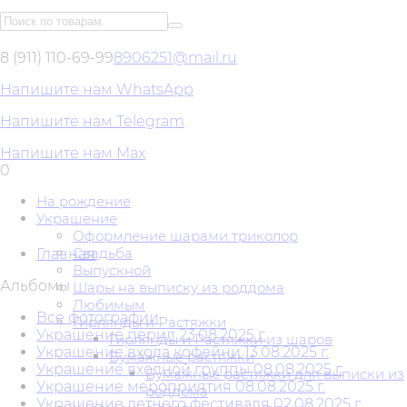
8 (911) 110-69-99
8906251@mail.ru
Напишите нам WhatsApp
Напишите нам Telegram
Напишите нам Max
0
На рождение
Украшение
Оформление шарами триколор
Свадьба
Главная
Выпускной
Альбомы
Шары на выписку из роддома
Любимым
Все фотографии
Гирлянды и Растяжки
Украшение перил 23.08.2025 г.
Гирлянды и Растяжки из шаров
Украшение входа кофейни 13.08.2025 г.
Бумажные растяжки
Украшение входной группы 08.08.2025 г.
Бумажные растяжки для выписки из
Украшение мероприятия 08.08.2025 г.
роддома
Украшение летнего фестиваля 02.08.2025 г.