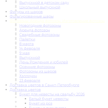
Выпускной в детском саду
Школьный выпускной
Фигуры из шаров
Фольгированные шары
Фотозоны. Аренда фотозон. Изготовление фотозон
Новогодние фотозоны
Аренда фотозон
Свадебные фотозоны
Пайетки
8 марта
14 февраля
9 мая
Выпускной
День Рождения и юбилей
Осенние фотозоны
Фотозоны из шаров
Хэллоуин
23 февраля
Доставка цветов в Санкт-Петербурге
Доставка цветов
Букет для невесты на свадьбу 2026
Белый букет невесты
Букет из роз
Букеты с диантусом