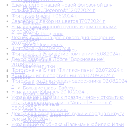
Звезды
Едем в лето с нашей новой фотозоной для
Круги
гольф-клуба "Петергоф" 12.07.2024 г.
Круги и луна
Фотозона-блеск 11.06.2024 г.
Люблю тебя
Свадебный декор из цветов 17.07.2024 г.
Подруге
Украшение входной группы и дома шарами
Мульт герои
21.09.2024 г.
С Днем Рождения
Летняя фотозона для яркого дня рождения
Сердца
20.07.2024 г.
Феи и Принцессы
Фотозона на 02.09.2024 г.
Фольгированные цифры
Фотозона на 15-ти летие компании 15.08.2024 г.
Шарики ходячки
Декор свадьбы в Лофте "Вдохновение"
Шары Баблс
20.08.2024 г.
Еда и напитки
Фотозона на 15 лет "Флит компани" 28.07.2024 г.
Цветы
Композиция в спортивный зал 02.09.2024 г.
Свадьба
Фотозона ко Дню железнодорожника 02.08.2024
Арки регистрации
г.
Большие шары. Баблсы
Украшение Юбилея 20.10.2024 г.
Букет невесты
Украшение шарами к праздничному открытию
Президиум
обновлённого магазина "Aura of Bohemia"
Украшение зала
08.09.2024 г.
Украшение машины
Декор для предложения руки и сердца в кругу
Украшение шарами
семьи 16.03.204 г.
Фотозоны
Украшение особняка «Пальма» к юбилею Ильи
Шары