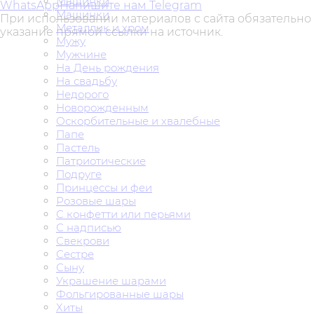
Машинки
WhatsApp
Напишите нам Telegram
Машинки
При использовании материалов с сайта обязательно
Металлик и хром
указание прямой ссылки на источник.
Мужу
Мужчине
На День рождения
На свадьбу
Недорого
Новорожденным
Оскорбительные и хвалебные
Папе
Пастель
Патриотические
Подруге
Принцессы и феи
Розовые шары
С конфетти или перьями
С надписью
Свекрови
Сестре
Сыну
Украшение шарами
Фольгированные шары
Хиты