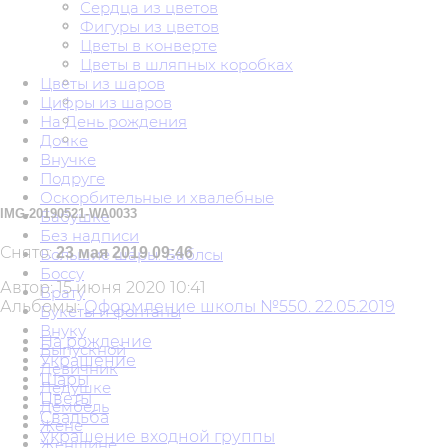
Сердца из цветов
Фигуры из цветов
Цветы в конверте
Цветы в шляпных коробках
Цветы из шаров
Цифры из шаров
На День рождения
Дочке
Внучке
Подруге
Оскорбительные и хвалебные
IMG-20190521-WA0033
Бабушке
Без надписи
Снято:
23 мая 2019 09:46
Большие шары. Баблсы
Боссу
Автор:
15 июня 2020 10:41
Брату
Альбомы:
Оформление школы №550. 22.05.2019
Букеты и фонтаны
Внуку
На рождение
Выпускной
Украшение
Девичник
Шары
Дедушке
Цветы
Дембель
Свадьба
Жене
Украшение входной группы
Женщине