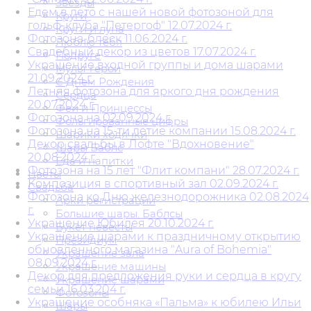
Звезды
Едем в лето с нашей новой фотозоной для
Круги
гольф-клуба "Петергоф" 12.07.2024 г.
Круги и луна
Фотозона-блеск 11.06.2024 г.
Люблю тебя
Свадебный декор из цветов 17.07.2024 г.
Подруге
Украшение входной группы и дома шарами
Мульт герои
21.09.2024 г.
С Днем Рождения
Летняя фотозона для яркого дня рождения
Сердца
20.07.2024 г.
Феи и Принцессы
Фотозона на 02.09.2024 г.
Фольгированные цифры
Фотозона на 15-ти летие компании 15.08.2024 г.
Шарики ходячки
Декор свадьбы в Лофте "Вдохновение"
Шары Баблс
20.08.2024 г.
Еда и напитки
Фотозона на 15 лет "Флит компани" 28.07.2024 г.
Цветы
Композиция в спортивный зал 02.09.2024 г.
Свадьба
Фотозона ко Дню железнодорожника 02.08.2024
Арки регистрации
г.
Большие шары. Баблсы
Украшение Юбилея 20.10.2024 г.
Букет невесты
Украшение шарами к праздничному открытию
Президиум
обновлённого магазина "Aura of Bohemia"
Украшение зала
08.09.2024 г.
Украшение машины
Декор для предложения руки и сердца в кругу
Украшение шарами
семьи 16.03.204 г.
Фотозоны
Украшение особняка «Пальма» к юбилею Ильи
Шары