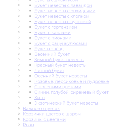
Букет невесты с лавандой
Букет невесты с орхидеями
Букет невесты с хлопком
Букет невесты с эустомой
Букет с гортензией
Букет с каллами
Букет с пионами
Букет с ранункулюсами
Букеты звёзд
Весенний букет
Зимний букет невесты
Красный букет невесты
Летний букет
Осенний букет невесты
Розовые, персиковые и пудровые
С полевыми цветами
Синий, голубой, сиреневый букет
Хиты
Экзотический букет невесты
Важное о цветах
Корзинки цветов с шаром
Корзины с цветами
Розы