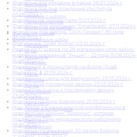
Фотозона для ярмарке в парке 06.07.2024 г.
Выставка
Фотозона для дня рождения Института
Эко фотозона
03.06.2024 г.
Корзина с шаром
Фотозона на гендер-пати 13.07.2024 г.
Патриотические
Фотозоны для компании "Smartleads" 07.11.2024 г.
Фотозоны из шаров
Фотозоны для завода "ОДК-Сервис"-83 года
Фигуры из шаров
05.08.2024 г.
Фольгированные шары
Фотозона в "Лофт Холле" 03.10.2024 г.
Капибара
Развоз 1000 шаров по 28 магазинам сети чайно-
Игры
кофейных магазинов "Унция" - 22 года 15.08.2024-
Женщине
16.08.2024 г.г.
Мужчине
Украшение в Кронштадте на форте "Граф
Папе
Милютин"⚓ 21.09.2024 г.
Маме
Украшение сцены для выпускного 23.05.2024 г.
Детские
Фотозона на последний звонок 23.05.2024 г.
Дочке
Украшение сцены к последнему звонку
Единороги
23.05.2024 г.
С юмором
Фотозона на день рождения 25.05.2024 г.
Авто-мото
Наш декор на медицинской конференции в
Встреча из роддома
сети детских клиник "Вирилис", которая
Выпускной
посвещена Дню медицинского работника
Девочкам
18.06.2024 г.
Мальчикам
Фотозона посвященная 20-летию бренда
Животные, птички
"CAIMAN" 22.06.2024 г.