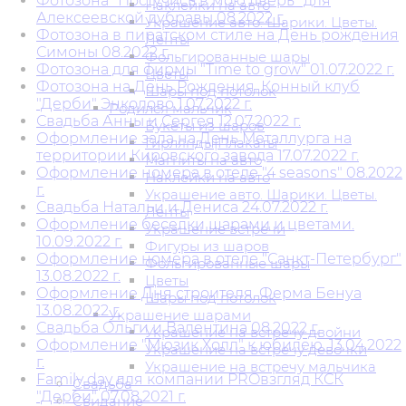
Фотозона "Постучись в мою дверь" для
Наклейки на авто
Алексеевской дубравы 08.2022 г.
Украшение авто. Шарики. Цветы.
Фотозона в пиратском стиле на День рождения
Ленты
Симоны 08.2022 г.
Фольгированные шары
Фотозона для фирмы "Time to grow" 01.07.2022 г.
Цветы
Фотозона на День Рождения. Конный клуб
Шары под потолок
"Дерби" Энколово 1.07.2022 г.
Родился мальчик
Свадьба Анны и Сергея 12.07.2022 г.
Букеты из шаров
Оформление зала на День Металлурга на
Гирлянды|Плакаты
территории Кировского завода 17.07.2022 г.
Магниты на авто
Оформление номера в отеле "4 seasons" 08.2022
Наклейки на авто
г.
Украшение авто. Шарики. Цветы.
Свадьба Натальи и Дениса 24.07.2022 г.
Ленты
Оформление беседки шарами и цветами.
Украшение встречи
10.09.2022 г.
Фигуры из шаров
Оформление номера в отеле "Санкт-Петербург"
Фольгированные шары
13.08.2022 г.
Цветы
Оформление Дня строителя. Ферма Бенуа
Шары под потолок
13.08.2022 г.
Украшение шарами
Свадьба Ольги и Валентина 08.2022 г.
Украшение на встречу двойни
Оформление "Мюзик Холл" к юбилею. 13.04.2022
Украшение на встречу девочки
г.
Украшение на встречу мальчика
Family day для компании PROвзгляд КСК
Свадьба
"Дерби" 07.08.2021 г.
Свидание