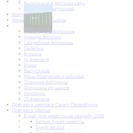
Выпускной в детском саду
Школьный выпускной
Фигуры из шаров
Фольгированные шары
Фотозоны. Аренда фотозон. Изготовление фотозон
Новогодние фотозоны
Аренда фотозон
Свадебные фотозоны
Пайетки
8 марта
14 февраля
9 мая
Выпускной
День Рождения и юбилей
Осенние фотозоны
Фотозоны из шаров
Хэллоуин
23 февраля
Доставка цветов в Санкт-Петербурге
Доставка цветов
Букет для невесты на свадьбу 2026
Белый букет невесты
Букет из роз
Букеты с диантусом