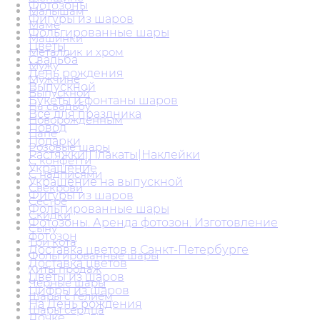
Фотозоны
Малышам
Фигуры из шаров
Маме
Фольгированные шары
Машинки
Цветы
Металлик и хром
Свадьба
Мужу
День рождения
Мужчине
Выпускной
Выпускной
Букеты и фонтаны шаров
На свадьбу
Всё для праздника
Новорожденным
Повод
Папе
Подарки
Розовые шары
Растяжки|Плакаты|Наклейки
С конфетти
Украшение
С надписями
Украшение на выпускной
Свекрови
Фигуры из шаров
Сестре
Фольгированные шары
Скидки
Фотозоны. Аренда фотозон. Изготовление
Сыну
фотозон
Три кота
Доставка цветов в Санкт-Петербурге
Фольгированные шары
Доставка цветов
Хиты продаж
Цветы из шаров
Черные шары
Цифры из шаров
Шары с гелием
На День рождения
Шары сердца
Дочке