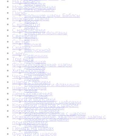
На свадьбу
Бабушке
Новорожденным
Без надписи
Папе
Большие шары. Баблсы
Розовые шары
Боссу
С конфетти
Брату
С надписями
Букеты и фонтаны
Свекрови
Внуку
Сестре
Внучке
Скидки
Выпускной
Сыну
Девичник
Три кота
Дедушке
Фольгированные шары
Дембель
Хиты продаж
Динозавры
Черные шары
Дочке
Шары с гелием
Единороги и фламинго
Шары сердца
Жене
День рождения
Женщине
Корги и мопсики
Композиции с цифрами
Корзинки цветов с шаром
Корги и мопсики
Коробка с шарами
Корзинки цветов с шаром
Оскорбительные, хвалебные, шары с
Коробки с шарами
признаниями
Малышам
Печать на шарах
Маме
Фигуры из шаров