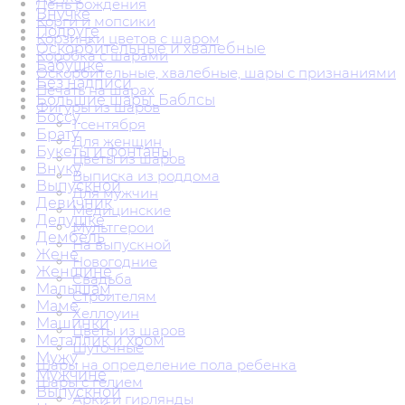
День рождения
Внучке
Корги и мопсики
Подруге
Корзинки цветов с шаром
Оскорбительные и хвалебные
Коробка с шарами
Бабушке
Оскорбительные, хвалебные, шары с признаниями
Без надписи
Печать на шарах
Большие шары. Баблсы
Фигуры из шаров
Боссу
1 сентября
Брату
Для женщин
Букеты и фонтаны
Цветы из шаров
Внуку
Выписка из роддома
Выпускной
Для мужчин
Девичник
Медицинские
Дедушке
Мультгерои
Дембель
На выпускной
Жене
Новогодние
Женщине
Свадьба
Малышам
Строителям
Маме
Хеллоуин
Машинки
Цветы из шаров
Металлик и хром
Шуточные
Мужу
Шары на определение пола ребенка
Мужчине
Шары с гелием
Выпускной
Арки и гирлянды