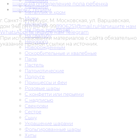
Машинки
Шары на определение пола ребенка
Машинки
Шары с гелием
Металлик и хром
Мужу
г. Санкт-Петербург, М. Московская, ул. Варшавская,
Мужчине
дом 94
8 (911) 110-69-99
8906251@mail.ru
Напишите нам
На День рождения
WhatsApp
Напишите нам Telegram
На свадьбу
При использовании материалов с сайта обязательно
Недорого
указание прямой ссылки на источник.
Новорожденным
Оскорбительные и хвалебные
Папе
Пастель
Патриотические
Подруге
Принцессы и феи
Розовые шары
С конфетти или перьями
С надписью
Свекрови
Сестре
Сыну
Украшение шарами
Фольгированные шары
Хиты