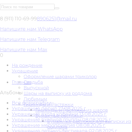
8 (911) 110-69-99
8906251@mail.ru
Напишите нам WhatsApp
Напишите нам Telegram
Напишите нам Max
0
На рождение
Украшение
Оформление шарами триколор
Свадьба
Главная
Выпускной
Альбомы
Шары на выписку из роддома
Любимым
Все фотографии
Гирлянды и Растяжки
Украшение перил 23.08.2025 г.
Гирлянды и Растяжки из шаров
Украшение входа кофейни 13.08.2025 г.
Бумажные растяжки
Украшение входной группы 08.08.2025 г.
Бумажные растяжки для выписки из
Украшение мероприятия 08.08.2025 г.
роддома
Украшение летнего фестиваля 02.08.2025 г.