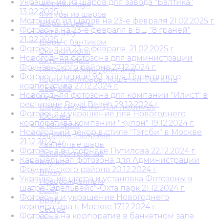
Украшение из шаров для завода "Балтика"
Человек паук
13.02.2025 г.
Фигуры из шаров
Мотоцикл из шаров на 23-е февраля 21.02.2025 г.
Шары и цветы
Фотозона на 23-е февраля в БЦ "8 граней"
Мальчику
21,02.2025 г.
Шары с бантиком
Фотозона на 23-е февраля. 21.02.2025 г.
Скидки июня
Новогодняя фотозона для администрации
Хиты продаж
Фрунзенского района 27.12.2024 г.
Связки, наборы, фонтаны
Фотозона в стиле 90-х для Новогоднего
Корги. Капибары. Кошечки. Три кота
корпоратива 27.12.2024 г.
Свадьба
Новогодняя фотозона для компании "Илист" в
Маме
ресторане Royal Beach 29.12.2024 г.
Шары сердечки. Для любимых
Фотозона и украшение для Новогоднего
Юбилей
корпоратива компании "Кулон" 19.12.2024 г.
С Юмором
Новогодний декор в стиле "Гэтсби" в Москве
Коробка с шарами
21.12.2024 г.
Хвалебные шары
Фотозона в Особняке Путилова 22.12.2024 г.
Оскорбительные
Карамельная фотозона для Администрации
Внучке
Фрунзенского района 20.12.2024 г.
Внуку
Украшение шатра и установка Фотозоны в
Новорожденным
шатре "Эдельвейс"-Охта парк 21.12.2024 г.
Папе
Фотозона и украшение Новогоднего
Брату
корпоратива в Москве 17.12.2024 г.
Сестре
Фотозона на корпоратив в банкетном зале
Мужу