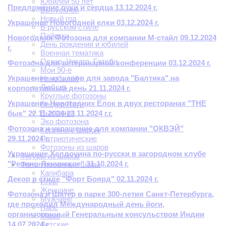
Юбилей 50 лет
Предложение руки и сердца 13.12.2024 г.
Выпускной
Новый год
Украшение Новогодней елки 03.12.2024 г.
В русском стиле
Пайетки
Новогодняя Фотозона для компании М-стайл 09.12.2024
День рождения и юбилей
г.
Военная тематика
Оскар. Чикаго. Гэтсби.
Фотозона для ветеринарной конференции 03.12.2024 г.
Мои 90-е
Украшение из шаров для завода "Балтика",на
На юбилей
Любовь
корпоративный день 21.11.2024 г.
Круглые фотозоны
Украшение Новогодних Елок в двух ресторанах "THE
Гендер Пати
Выставка
бык" 22.11.2024-23.11.2024 г.г.
Эко фотозона
Фотозона и украшение для компании "ОКВЭЙ"
Корзина с шаром
29.11.2024 г.
Патриотические
Фотозоны из шаров
Украшение Хеллоуина по-русски в загородном клубе
Фигуры из шаров
"Репино-Ленинское" 31.10.2024 г.
Фольгированные шары
Капибара
Декор в стиле "Форт Боярд" 02.11.2024 г.
Игры
Женщине
Фотозона и Шатер в парке 300-летия Санкт-Петербурга,
Мужчине
где проходил Международный день йоги,
Папе
организованный Генеральным консульством Индии
Маме
14.07.2024 г.
Детские