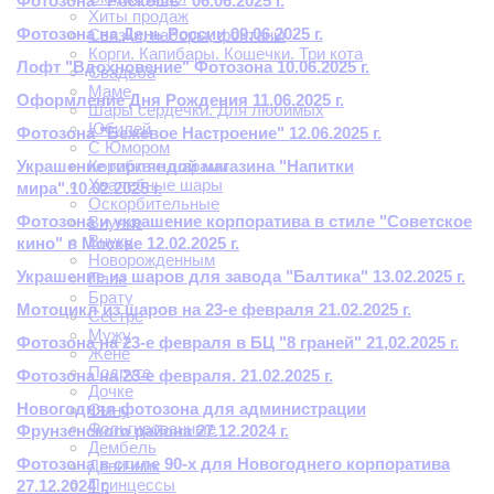
Фотозона "Роскошь" 06.06.2025 г.
Хиты продаж
Фотозона на День России 09.06.2025 г.
Связки, наборы, фонтаны
Корги. Капибары. Кошечки. Три кота
Лофт "Вдохновение" Фотозона 10.06.2025 г.
Свадьба
Маме
Оформление Дня Рождения 11.06.2025 г.
Шары сердечки. Для любимых
Юбилей
Фотозона "Бежевое Настроение" 12.06.2025 г.
С Юмором
Украшение гирляндой магазина "Напитки
Коробка с шарами
Хвалебные шары
мира".10.02.2025 г.
Оскорбительные
Фотозона и украшение корпоратива в стиле "Советское
Внучке
Внуку
кино" в Москве 12.02.2025 г.
Новорожденным
Украшение из шаров для завода "Балтика" 13.02.2025 г.
Папе
Брату
Мотоцикл из шаров на 23-е февраля 21.02.2025 г.
Сестре
Мужу
Фотозона на 23-е февраля в БЦ "8 граней" 21,02.2025 г.
Жене
Подруге
Фотозона на 23-е февраля. 21.02.2025 г.
Дочке
Новогодняя фотозона для администрации
Сыну
Фольгированные
Фрунзенского района 27.12.2024 г.
Дембель
Фотозона в стиле 90-х для Новогоднего корпоратива
Девичник
Принцессы
27.12.2024 г.