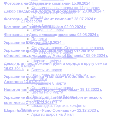
Фотозона на 15-ти летие компании 15.08.2024 г.
Подарки
Фольгированные шары на 14 февраля
Декор свадьбы в Лофте "Вдохновение" 20.08.2024 г.
Фотозоны на 14 февраля
Цветы
Фотозона на 15 лет "Флит компани" 28.07.2024 г.
23 февраля
Арки. Гирлянды
Композиция в спортивный зал 02.09.2024 г.
Воздушные шары
Гирлянды, растяжки
Фотозона ко Дню железнодорожника 02.08.2024 г.
Подарки
Украшение Юбилея 20.10.2024 г.
Украшение
Фигуры из шаров. Серьезные и не очень
Украшение шарами к праздничному открытию
Фольгированные шары
обновлённого магазина "Aura of Bohemia" 08.09.2024 г.
Фотозоны на 23 февраля
Шарики - цифры
Декор для предложения руки и сердца в кругу семьи
8 марта
16.03.204 г.
Букеты из шаров
Гирлянды, плакаты на 8 марта
Украшение особняка «Пальма» к юбилею Ильи
Подарки
Архипова 13.01.2024 г.
Украшение 8 марта
Фольгированные шары
Новогодняя фотозона для «Газпрома» 19.12.2023 г.
Цветы на 8 марта
Цифры из шаров 8 марта
Украшение шарами для Топливно-энергетического
Шары на 8 марта
комплекса СПб 15.12.2023 г.
Шоколадки, тортики, конфеты
9 мая
Шары на 25-летие «Ясно Солнышко» 12.12.2023 г.
Арки из шаров на 9 мая