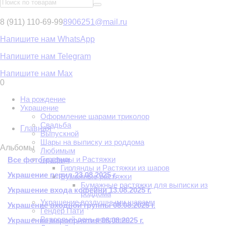
8 (911) 110-69-99
8906251@mail.ru
Напишите нам WhatsApp
Напишите нам Telegram
Напишите нам Max
0
На рождение
Украшение
Оформление шарами триколор
Свадьба
Главная
Выпускной
Шары на выписку из роддома
Альбомы
Любимым
Гирлянды и Растяжки
Все фотографии
Гирлянды и Растяжки из шаров
Украшение перил 23.08.2025 г.
Бумажные растяжки
Бумажные растяжки для выписки из
Украшение входа кофейни 13.08.2025 г.
роддома
Украшение воздушными шарами
Украшение входной группы 08.08.2025 г.
Гендер Пати
Взрослый день рождения
Украшение мероприятия 08.08.2025 г.