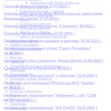
Экзотический букет невесты
Свадьба Анны и Сергея 12.07.2022 г.
Важное о цветах
Корзинки цветов с шаром
Оформление зала на День Металлурга на территории
Корзины с цветами
Кировского завода 17.07.2022 г.
Розы
Сердца из цветов
Оформление номера в отеле "4 seasons" 08.2022 г.
Фигуры из цветов
Цветы в конверте
Свадьба Натальи и Дениса 24.07.2022 г.
Цветы в шляпных коробках
Цветы из шаров
Оформление беседки шарами и цветами. 10.09.2022 г.
Цифры из шаров
Оформление номера в отеле "Санкт-Петербург"
На День рождения
13.08.2022 г.
Дочке
Внучке
Оформление Дня строителя. Ферма Бенуа 13.08.2022 г.
Подруге
Оскорбительные и хвалебные
Свадьба Ольги и Валентина 08.2022 г.
Бабушке
Без надписи
Оформление "Мюзик Холл" к юбилею. 13.04.2022 г.
Большие шары. Баблсы
Боссу
Family day для компании PROвзгляд КСК "Дерби"
Брату
07.08.2021 г.
Букеты и фонтаны
Оформление мероприятия "Halloween". Loft "COM
Внуку
Выпускной
NATA" 29.10.2021 г.
Девичник
Оформление мероприятия "GO Chefs!" 10.07.2021 г.
Дедушке