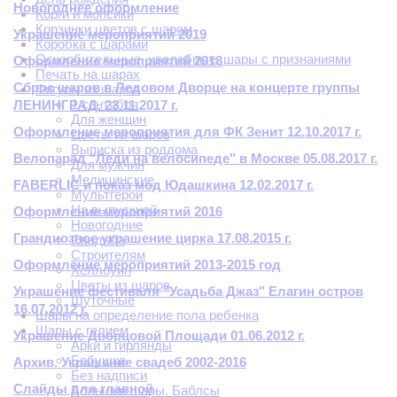
Новогоднее оформление
Корги и мопсики
Корзинки цветов с шаром
Украшение мероприятий 2019
Коробка с шарами
Оскорбительные, хвалебные, шары с признаниями
Оформление мероприятий 2018
Печать на шарах
Сброс шаров в Ледовом Дворце на концерте группы
Фигуры из шаров
1 сентября
ЛЕНИНГРАД. 23.11.2017 г.
Для женщин
Оформление мероприятия для ФК Зенит 12.10.2017 г.
Цветы из шаров
Выписка из роддома
Велопарад "Леди на велосипеде" в Москве 05.08.2017​​ г.
Для мужчин
Медицинские
FABERLIC и показ мод Юдашкина 12.02.2017 г.
Мультгерои
На выпускной
Оформление мероприятий 2016
Новогодние
Грандиозное украшение цирка 17.08.2015 г.
Свадьба
Строителям
Оформление мероприятий 2013-2015 год
Хеллоуин
Цветы из шаров
Украшение фестиваля "Усадьба Джаз" Елагин остров
Шуточные
16.07.2012 г.
Шары на определение пола ребенка
Шары с гелием
Украшение Дворцовой Площади 01.06.2012 г.
Арки и гирлянды
Бабушке
Архив. Украшение свадеб 2002-2016
Без надписи
Слайды для главной
Большие шары. Баблсы