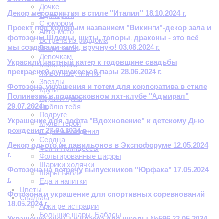
Дочке
Декор мероприятия в стиле "Италия" 18.10.2024 г.
Единороги
С юмором
Проект под кодовым названием "Викинги"-декор зала и
Авто-мото
фотозоны.Шлемы, щиты, топоры, драконы - это всё
Встреча из роддома
мы создавали сами, вручную! 03.08.2024 г.
Выпускной
Девочкам
Украсили частный катер к годовщине свадьбы
Мальчикам
прекрасной супружеской пары 28.06.2024 г.
Животные, птички
Звезды
Фотозона, украшения и тотем для корпоратива в стиле
Круги
Полинезии в подмосковном яхт-клубе "Адмирал"
Круги и луна
29.07.2024 г.
Люблю тебя
Подруге
Украшение для лофта "Вдохновение" к детскому Дню
Мульт герои
рождения 27.04.2024 г.
С Днем Рождения
Сердца
Декор одного из павильонов в Экспофоруме 12.05.2024
Феи и Принцессы
г.
Фольгированные цифры
Шарики ходячки
Фотозона на встречу выпускников "Юрфака" 17.05.2024
Шары Баблс
г.
Еда и напитки
Цветы
Фотозона и украшение для спортивных соревнований
Свадьба
18.05.2024 г.
Арки регистрации
Большие шары. Баблсы
Украшение сцены и класса для школы №596 22.05.2024