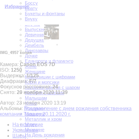
Боссу
Избранное
Брату
Букеты и фонтаны
Внуку
Внучке
Выпускной
Девичник
Дедушке
Дембель
Динозавры
IMG_4957 копия
Дочке
Единороги и фламинго
Камера:
Canon EOS 7D
Жене
ISO:
1250
Женщине
Выдержка:
1/125
Композиции с цифрами
Диафрагма:
F/7
Корги и мопсики
Фокусное расстояние:
24
Корзинки цветов с шаром
Снято:
20 ноября 2020 11:39
Коробки с шарами
Малышам
Автор:
23 ноября 2020 13:19
Маме
Машинки
Альбомы:
Поздравление с днем рождения собственника
Машинки
компании Тара.ру 20.11.2020 г.
Металлик и хром
Мужу
На рождение
Мужчине
Украшение
На День рождения
Шары