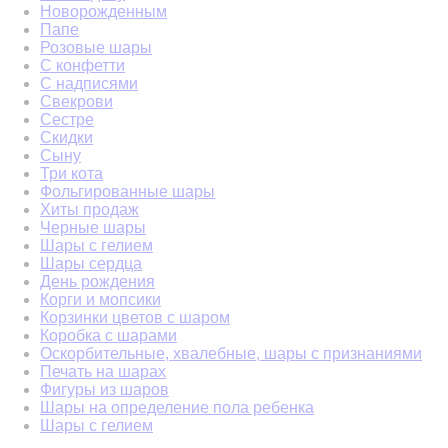
Новорожденным
Папе
Розовые шары
С конфетти
С надписями
Свекрови
Сестре
Скидки
Сыну
Три кота
Фольгированные шары
Хиты продаж
Черные шары
Шары с гелием
Шары сердца
День рождения
Корги и мопсики
Корзинки цветов с шаром
Коробка с шарами
Оскорбительные, хвалебные, шары с признаниями
Печать на шарах
Фигуры из шаров
Шары на определение пола ребенка
Шары с гелием