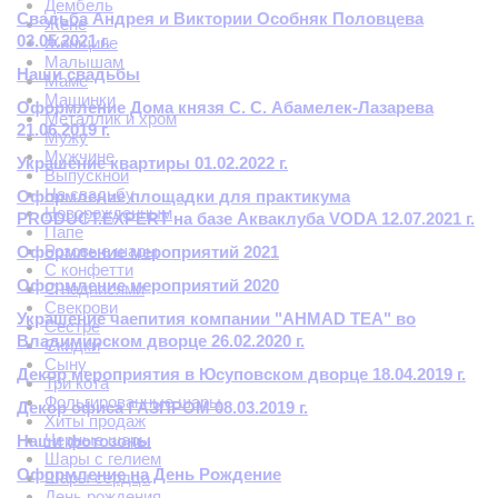
Дембель
Свадьба Андрея и Виктории Особняк Половцева
Жене
03.05.2021 г.
Женщине
Малышам
Наши свадьбы
Маме
Машинки
Оформление Дома князя С. С. Абамелек-Лазарева
Металлик и хром
21.06.2019 г.
Мужу
Мужчине
Украшение квартиры 01.02.2022 г.
Выпускной
На свадьбу
Оформление площадки для практикума
Новорожденным
PRODUCT.EXPERT на базе Акваклуба VODA 12.07.2021 г.
Папе
Розовые шары
Оформление мероприятий 2021
С конфетти
Оформление мероприятий 2020
С надписями
Свекрови
Украшение чаепития компании "AHMAD TEA" во
Сестре
Владимирском дворце 26.02.2020 г.
Скидки
Сыну
Декор мероприятия в Юсуповском дворце 18.04.2019 г.
Три кота
Фольгированные шары
Декор офиса ГАЗПРОМ 08.03.2019 г.
Хиты продаж
Черные шары
Наши фотозоны
Шары с гелием
Оформление на День Рождение
Шары сердца
День рождения