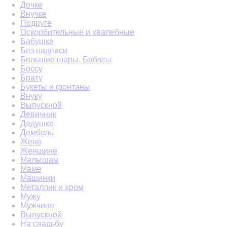
Дочке
Внучке
Подруге
Оскорбительные и хвалебные
Бабушке
Без надписи
Большие шары. Баблсы
Боссу
Брату
Букеты и фонтаны
Внуку
Выпускной
Девичник
Дедушке
Дембель
Жене
Женщине
Малышам
Маме
Машинки
Металлик и хром
Мужу
Мужчине
Выпускной
На свадьбу