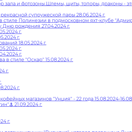
 зала и фотозоны.Шлемы, щиты, топоры, драконы - это
рекрасной супружеской пары 28.06.2024 г.
 стиле Полинезии в подмосковном яхт-клубе "Адмирал
 Дню рождения 27.04.2024 г.
5.2024 г.
.2024 г.
аний 18.05.2024 г.
5.2024 г.
4.2024 г.
 в стиле "Оскар" 15.08.2024 г.
4 г.
лефон и получите скидку
.
%
.2024 г.
фейных магазинов "Унция" - 22 года 15.08.2024-16.08.2
н"⚓ 21.09.2024 г.
4 г.
Н
с
д