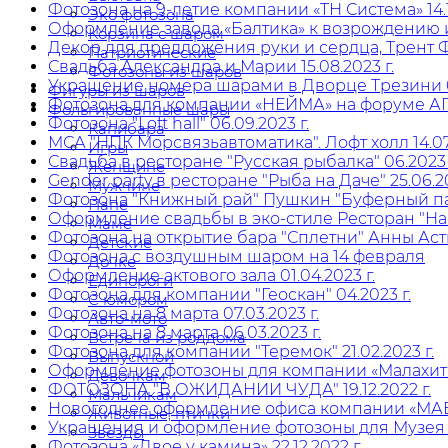
Фотозона на 9-летие компании «ТН Система» 14.1
Эко фотозона
Оформление завода «Балтика» к возрождению ист
Корзина с шаром
Декор для предложения руки и сердца, Трент Фр
Патриотические
Свадьба Александра и Марии 15.08.2023 г.
Фотозоны из шаров
Украшение номера шарами в Дворце Трезини 09
Фигуры из шаров
Фотозона для компании «НЕЙМА» на форуме АГ
Фольгированные шары
Фотозона "Loft hall" 06.09.2023 г.
Капибара
МСА "НПК Морсвязьавтоматика". Лофт холл 14.07.
Игры
Свадьба в ресторане "Русская рыбалка" 06.2023 
Женщине
Gender party в ресторане "Рыба на Даче" 25.06.20
Мужчине
Фотозона "Книжный рай" Пушкин "Буферный парк
Папе
Оформление свадьбы в эко-стиле Ресторан "Наша
Маме
Фотозона на открытие бара "Сплетни" Анны Асти
Детские
Фотозона с воздушным шаром на 14 февраля
Дочке
Оформление актового зала 01.04.2023 г.
Единороги
Фотозона для компании "Геоскан" 04.2023 г.
С юмором
Фотозона на 8 марта 07.03.2023 г.
Авто-мото
Фотозона на 8 марта 06.03.2023 г.
Встреча из роддома
Фотозона для компании "Теремок" 21.02.2023 г.
Выпускной
Оформление фотозоны для компании «Малахит» 2
Девочкам
ФОТОЗОНА "В ОЖИДАНИИ ЧУДА" 19.12.2022 г.
Мальчикам
Новогоднее оформление офиса компании «МАВИС
Животные, птички
Украшения и оформление фотозоны для Музея ж
Звезды
Фотозона «Двое у камина» 22.12.2022 г.