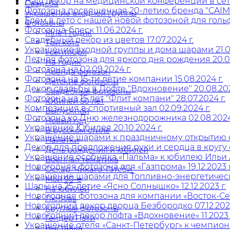
Наш декор на медицинской конференции в сети
Свадьба
Фотозона посвященная 20-летию бренда "CAIMAN
Украшение входной группы
Едем в лето с нашей новой фотозоной для гольф-
Фотозоны
Фотозона-блеск 11.06.2024 г.
Мне 1 годик
Свадебный декор из цветов 17.07.2024 г.
Три кота
Украшение входной группы и дома шарами 21.09
1 сентября
Летняя фотозона для яркого дня рождения 20.07
На годик
Фотозона на 02.09.2024 г.
Аренда фотозон
Фотозона на 15-ти летие компании 15.08.2024 г.
Детские фотозоны
Декор свадьбы в Лофте "Вдохновение" 20.08.202
Свадебные фотозоны
Фотозона на 15 лет "Флит компани" 28.07.2024 г.
Юбилей 50 лет
Композиция в спортивный зал 02.09.2024 г.
Выпускной
Фотозона ко Дню железнодорожника 02.08.2024 
Новый год
Украшение Юбилея 20.10.2024 г.
В русском стиле
Украшение шарами к праздничному открытию обн
Пайетки
Декор для предложения руки и сердца в кругу се
День рождения и юбилей
Украшение особняка «Пальма» к юбилею Ильи Ар
Военная тематика
Новогодняя фотозона для «Газпрома» 19.12.2023 г
Оскар. Чикаго. Гэтсби.
Украшение шарами для Топливно-энергетическог
Мои 90-е
Шары на 25-летие «Ясно Солнышко» 12.12.2023 г.
На юбилей
Новогодняя фотозона для компании «Восток-Сер
Любовь
Новогодний декор дворца Безбородко 07.12.2023
Круглые фотозоны
Новогодний декор лофта «Вдохновение» 11.2023 
Гендер Пати
Украшение отеля «Санкт-Петербург» к чемпионату
Выставка