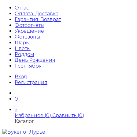
О нас
Оплата. Доставка
Гарантия. Возврат
Фотоотчеты
Украшение
Фотозоны
Шары
Цветы
Роддом
День Рождения
1 сентября
Вход
Регистрация
0
×
Избранное (
0
)
Сравнить (
0
)
Каталог