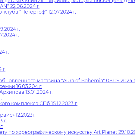
 детских клиник "Вирилис", которая посвещена Дню м
" 22.06.2024 г.
клуба "Петергоф" 12.07.2024 г.
.2024 г.
.2024 г.
4 г.
г.
овлённого магазина "Aura of Bohemia" 08.09.2024 г
мьи 16.03.204 г.
хипова 13.01.2024 г.
.
о комплекса СПб 15.12.2023 г.
вис» 12.2023г.
 г.
г.
 по хореографическому искусству Art Planet 29.10.20