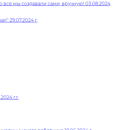
 всё мы создавали сами, вручную! 03.08.2024
" 29.07.2024 г.
Скидка на онлайн заказ
До окончания акции осталось:
00
00
00
часы
минуты
секунды
024 г.г.
ажимая на кнопку "
Получить
", я даю свое
огласие на обработку моих персональных
анных и принимаю
условия соглашения