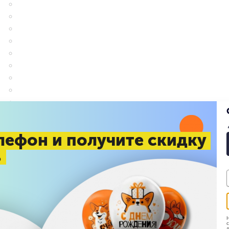
лефон и получите скидку
%
-WMLCsVs-1
Н
с
:
15 июня 2020 12:54
д