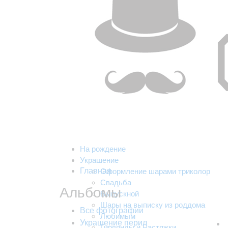
На рождение
Украшение
Главная
Оформление шарами триколор
Свадьба
Альбомы
Выпускной
Шары на выписку из роддома
Все фотографии
Любимым
Украшение перил
Гирлянды и Растяжки