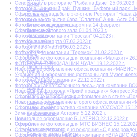
Gender party в ресторане "Рыба на Даче" 25.06.2023 г
Дочке
Фотозона "Книжный рай" Пушкин "Буферный парк". Ме
Единороги
Оформление свадьбы в эко-стиле Ресторан "Наша Дач
С юмором
Фотозона на открытие бара "Сплетни" Анны Асти 04.2
Авто-мото
Фотозона с воздушным шаром на 14 февраля
Встреча из роддома
Выпускной
Оформление актового зала 01.04.2023 г.
Девочкам
Фотозона для компании "Геоскан" 04.2023 г.
Мальчикам
Фотозона на 8 марта 07.03.2023 г.
Животные, птички
Фотозона на 8 марта 06.03.2023 г.
Звезды
Фотозона для компании "Теремок" 21.02.2023 г.
Круги
Оформление фотозоны для компании «Малахит» 26.1
Круги и луна
ФОТОЗОНА "В ОЖИДАНИИ ЧУДА" 19.12.2022 г.
Люблю тебя
Новогоднее оформление офиса компании «МАВИС» 1
Подруге
Украшения и оформление фотозоны для Музея железн
Мульт герои
Фотозона «Двое у камина» 22.12.2022 г.
С Днем Рождения
Фотозона «Тайна сказочного леса» для компании ВО
Сердца
Новогодняя фотозона «Яркий праздник» Конгресс Хол
Феи и Принцессы
Оформление мероприятия оформление в стиле «Подм
Фольгированные цифры
Новогоднее оформление второго офиса компании «М
Шарики ходячки
Оформление корпоратива компании VOZOVOZ 15.12.
Шары Баблс
Зимняя фотозона в Астории 5.12.2022 г.
Еда и напитки
Цветы
Новогоднее оформление БЦ АТРИО 22.12.2022 г.
Свадьба
Оформление фотозоны для МТС БИЗНЕС 15.12.2022 
Арки регистрации
Оформление детского дня рождения «С днем рождени
Большие шары. Баблсы
Офорление корпоратива для компании «ВЛАДИС АВР