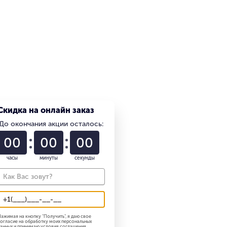
Скидка на онлайн заказ
До окончания акции осталось:
01
22
58
работника 18.06.2024 г.
часы
минуты
секунды
ажимая на кнопку "
Получить
", я даю свое
огласие на обработку моих персональных
анных и принимаю
условия соглашения