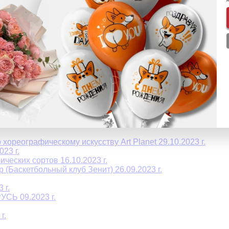
ного магазина "Aura of Bohemia" 08.09.2024 г.
6.03.204 г.
ва 13.01.2024 г.
плекса СПб 15.12.2023 г.
 12.2023г.
хореографическому искусству Art Planet 29.10.2023 г.
23 г.
еских сортов 16.10.2023 г.
 (Баскетбольный клуб Зенит) 26.09.2023 г.
 г.
СЬ 09.2023 г.
г.