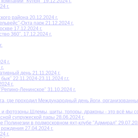
омпании "Кулон" 19.12.2024 г.
4 г.
ого района 20.12.2024 г.
ьвейс"-Охта парк 21.12.2024 г.
скве 17.12.2024 г.
во 360". 17.12.2024 г.
.
4 г.
г.
тивный день 21.11.2024 г.
к" 22.11.2024-23.11.2024 г.г.
024 г.
Репино-Ленинское" 31.10.2024 г.
га, где проходил Международный день йоги, организованны
и фотозоны.Шлемы, щиты, топоры, драконы - это всё мы соз
сной супружеской пары 28.06.2024 г.
е Полинезии в подмосковном яхт-клубе "Адмирал" 29.07.202
рождения 27.04.2024 г.
4 г.