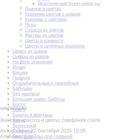
Экзотический букет невесты
Важное о цветах
Корзинки цветов с шаром
Корзины с цветами
Розы
Сердца из цветов
Фигуры из цветов
Цветы в конверте
Цветы в шляпных коробках
Цветы из шаров
Цифры из шаров
На День рождения
Дочке
Внучке
Подруге
Оскорбительные и хвалебные
Бабушке
Без надписи
Большие шары. Баблсы
Боссу
/site/dostavka
Брату
Букеты и фонтаны
Внуку
Женская красота и цветы: симфония стиля
Выпускной
Девичник
Автор:
Офис
22 сентября 2024 10:05
Дедушке
Альбомы:
Слайды для главной