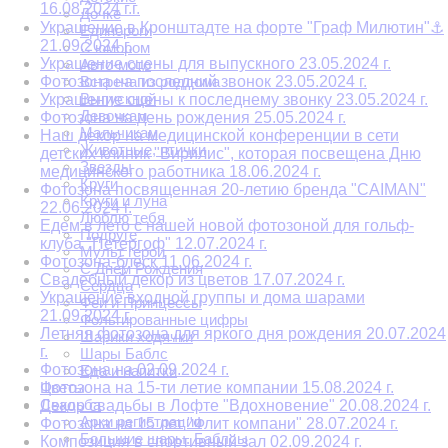
16.08.2024 г.г.
Дочке
Украшение в Кронштадте на форте "Граф Милютин"⚓
Единороги
21.09.2024 г.
С юмором
Украшение сцены для выпускного 23.05.2024 г.
Авто-мото
Фотозона на последний звонок 23.05.2024 г.
Встреча из роддома
Выпускной
Украшение сцены к последнему звонку 23.05.2024 г.
Девочкам
Фотозона на день рождения 25.05.2024 г.
Мальчикам
Наш декор на медицинской конференции в сети
Животные, птички
детских клиник "Вирилис", которая посвещена Дню
Звезды
медицинского работника 18.06.2024 г.
Круги
Фотозона посвященная 20-летию бренда "CAIMAN"
Круги и луна
22.06.2024 г.
Люблю тебя
Едем в лето с нашей новой фотозоной для гольф-
Подруге
клуба "Петергоф" 12.07.2024 г.
Мульт герои
Фотозона-блеск 11.06.2024 г.
С Днем Рождения
Свадебный декор из цветов 17.07.2024 г.
Сердца
Украшение входной группы и дома шарами
Феи и Принцессы
21.09.2024 г.
Фольгированные цифры
Летняя фотозона для яркого дня рождения 20.07.2024
Шарики ходячки
г.
Шары Баблс
Фотозона на 02.09.2024 г.
Еда и напитки
Цветы
Фотозона на 15-ти летие компании 15.08.2024 г.
Свадьба
Декор свадьбы в Лофте "Вдохновение" 20.08.2024 г.
Арки регистрации
Фотозона на 15 лет "Флит компани" 28.07.2024 г.
Большие шары. Баблсы
Композиция в спортивный зал 02.09.2024 г.