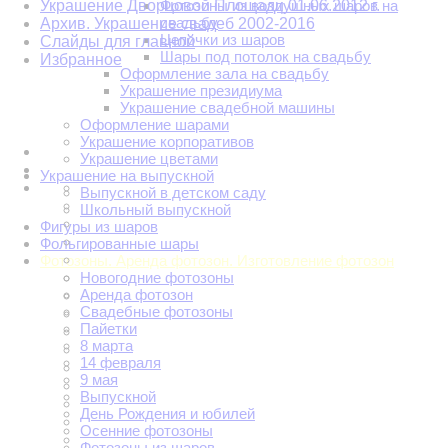
Украшение Дворцовой Площади 01.06.2012 г.
Фотозоны из воздушных шаров на
свадьбу
Архив. Украшение свадеб 2002-2016
Цепочки из шаров
Слайды для главной
Шары под потолок на свадьбу
Избранное
Оформление зала на свадьбу
Украшение президиума
Украшение свадебной машины
Оформление шарами
Украшение корпоративов
Украшение цветами
Украшение на выпускной
Выпускной в детском саду
Школьный выпускной
Фигуры из шаров
Фольгированные шары
Фотозоны. Аренда фотозон. Изготовление фотозон
Новогодние фотозоны
Аренда фотозон
Свадебные фотозоны
Пайетки
8 марта
14 февраля
9 мая
Выпускной
День Рождения и юбилей
Осенние фотозоны
Фотозоны из шаров