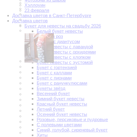
Хэллоуин
23 февраля
Доставка цветов в Санкт-Петербурге
Доставка цветов
Букет для невесты на свадьбу 2026
Белый букет невесты
Букет из роз
Букеты с диантусом
Букет невесты с лавандой
Букет невесты с орхидеями
Букет невесты с хлопком
Букет невесты с эустомой
Букет с гортензией
Букет с каллами
Букет с пионами
Букет с ранункулюсами
Букеты звёзд
Весенний букет
Зимний букет невесты
Красный букет невесты
Летний букет
Осенний букет невесты
Розовые, персиковые и пудровые
С полевыми цветами
Синий, голубой, сиреневый букет
Хиты