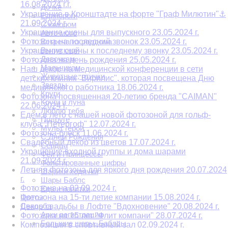
16.08.2024 г.г.
Дочке
Украшение в Кронштадте на форте "Граф Милютин"⚓
Единороги
21.09.2024 г.
С юмором
Украшение сцены для выпускного 23.05.2024 г.
Авто-мото
Фотозона на последний звонок 23.05.2024 г.
Встреча из роддома
Выпускной
Украшение сцены к последнему звонку 23.05.2024 г.
Девочкам
Фотозона на день рождения 25.05.2024 г.
Мальчикам
Наш декор на медицинской конференции в сети
Животные, птички
детских клиник "Вирилис", которая посвещена Дню
Звезды
медицинского работника 18.06.2024 г.
Круги
Фотозона посвященная 20-летию бренда "CAIMAN"
Круги и луна
22.06.2024 г.
Люблю тебя
Едем в лето с нашей новой фотозоной для гольф-
Подруге
клуба "Петергоф" 12.07.2024 г.
Мульт герои
Фотозона-блеск 11.06.2024 г.
С Днем Рождения
Свадебный декор из цветов 17.07.2024 г.
Сердца
Украшение входной группы и дома шарами
Феи и Принцессы
21.09.2024 г.
Фольгированные цифры
Летняя фотозона для яркого дня рождения 20.07.2024
Шарики ходячки
г.
Шары Баблс
Фотозона на 02.09.2024 г.
Еда и напитки
Цветы
Фотозона на 15-ти летие компании 15.08.2024 г.
Свадьба
Декор свадьбы в Лофте "Вдохновение" 20.08.2024 г.
Арки регистрации
Фотозона на 15 лет "Флит компани" 28.07.2024 г.
Большие шары. Баблсы
Композиция в спортивный зал 02.09.2024 г.