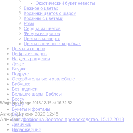
Экзотический букет невесты
Важное о цветах
Корзинки цветов с шаром
Корзины с цветами
Розы
Сердца из цветов
Фигуры из цветов
Цветы в конверте
Цветы в шляпных коробках
Цветы из шаров
Цифры из шаров
На День рождения
Дочке
Внучке
Подруге
Оскорбительные и хвалебные
Бабушке
Без надписи
Большие шары. Баблсы
Боссу
WhatsApp Image 2018-12-15 at 16.32.52
Брату
Букеты и фонтаны
Внуку
Автор:
11 июня 2020 12:45
Выпускной
Альбомы:
Фотозона Золотое превосходство. 15.12.2018
Девичник
Дедушке
На рождение