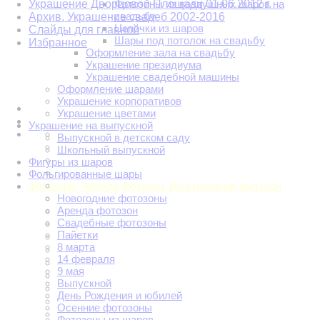
Украшение Дворцовой Площади 01.06.2012 г.
Фотозоны из воздушных шаров на
свадьбу
Архив. Украшение свадеб 2002-2016
Цепочки из шаров
Слайды для главной
Шары под потолок на свадьбу
Избранное
Оформление зала на свадьбу
Украшение президиума
Украшение свадебной машины
Оформление шарами
Украшение корпоративов
Украшение цветами
Украшение на выпускной
Выпускной в детском саду
Школьный выпускной
Фигуры из шаров
Фольгированные шары
Фотозоны. Аренда фотозон. Изготовление фотозон
Новогодние фотозоны
Аренда фотозон
Свадебные фотозоны
Пайетки
8 марта
14 февраля
9 мая
Выпускной
День Рождения и юбилей
Осенние фотозоны
Фотозоны из шаров