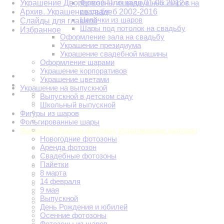
Украшение Дворцовой Площади 01.06.2012 г.
Фотозоны из воздушных шаров на
свадьбу
Архив. Украшение свадеб 2002-2016
Цепочки из шаров
Слайды для главной
Шары под потолок на свадьбу
Избранное
Оформление зала на свадьбу
Украшение президиума
Украшение свадебной машины
Оформление шарами
Украшение корпоративов
Украшение цветами
Украшение на выпускной
Выпускной в детском саду
Школьный выпускной
Фигуры из шаров
Фольгированные шары
Фотозоны. Аренда фотозон. Изготовление фотозон
Новогодние фотозоны
Аренда фотозон
Свадебные фотозоны
Пайетки
8 марта
14 февраля
9 мая
Выпускной
День Рождения и юбилей
Осенние фотозоны
Фотозоны из шаров