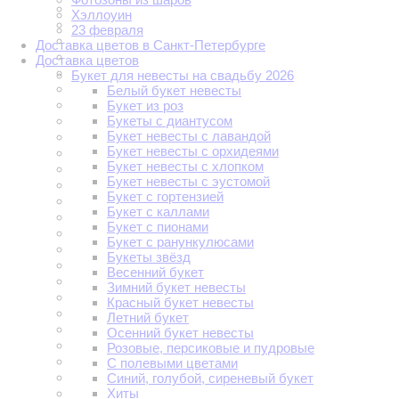
Хэллоуин
23 февраля
Доставка цветов в Санкт-Петербурге
Доставка цветов
Букет для невесты на свадьбу 2026
Белый букет невесты
Букет из роз
Букеты с диантусом
Букет невесты с лавандой
Букет невесты с орхидеями
Букет невесты с хлопком
Букет невесты с эустомой
Букет с гортензией
Букет с каллами
Букет с пионами
Букет с ранункулюсами
Букеты звёзд
Весенний букет
Зимний букет невесты
Красный букет невесты
Летний букет
Осенний букет невесты
Розовые, персиковые и пудровые
С полевыми цветами
Синий, голубой, сиреневый букет
Хиты