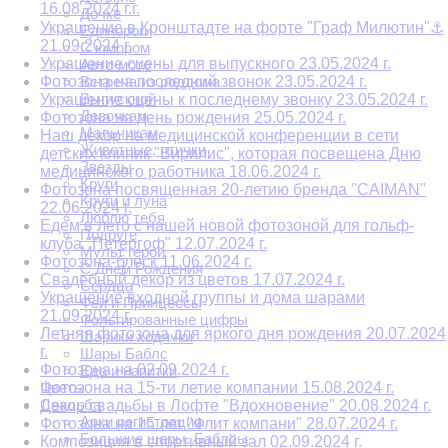
16.08.2024 г.г.
Дочке
Украшение в Кронштадте на форте "Граф Милютин"⚓
Единороги
21.09.2024 г.
С юмором
Украшение сцены для выпускного 23.05.2024 г.
Авто-мото
Фотозона на последний звонок 23.05.2024 г.
Встреча из роддома
Выпускной
Украшение сцены к последнему звонку 23.05.2024 г.
Девочкам
Фотозона на день рождения 25.05.2024 г.
Мальчикам
Наш декор на медицинской конференции в сети
Животные, птички
детских клиник "Вирилис", которая посвещена Дню
Звезды
медицинского работника 18.06.2024 г.
Круги
Фотозона посвященная 20-летию бренда "CAIMAN"
Круги и луна
22.06.2024 г.
Люблю тебя
Едем в лето с нашей новой фотозоной для гольф-
Подруге
клуба "Петергоф" 12.07.2024 г.
Мульт герои
Фотозона-блеск 11.06.2024 г.
С Днем Рождения
Свадебный декор из цветов 17.07.2024 г.
Сердца
Украшение входной группы и дома шарами
Феи и Принцессы
21.09.2024 г.
Фольгированные цифры
Летняя фотозона для яркого дня рождения 20.07.2024
Шарики ходячки
г.
Шары Баблс
Фотозона на 02.09.2024 г.
Еда и напитки
Цветы
Фотозона на 15-ти летие компании 15.08.2024 г.
Свадьба
Декор свадьбы в Лофте "Вдохновение" 20.08.2024 г.
Арки регистрации
Фотозона на 15 лет "Флит компани" 28.07.2024 г.
Большие шары. Баблсы
Композиция в спортивный зал 02.09.2024 г.