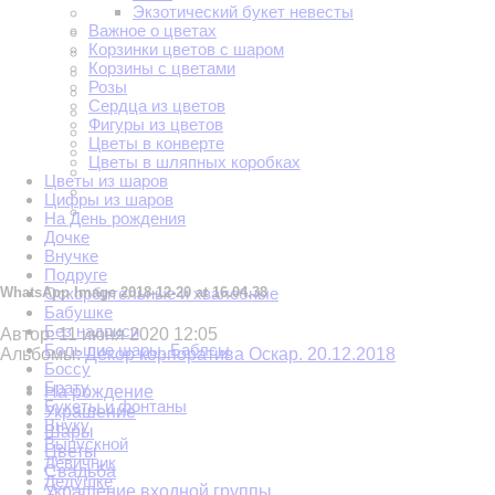
Экзотический букет невесты
Важное о цветах
Корзинки цветов с шаром
Корзины с цветами
Розы
Сердца из цветов
Фигуры из цветов
Цветы в конверте
Цветы в шляпных коробках
Цветы из шаров
Цифры из шаров
На День рождения
Дочке
Внучке
Подруге
Оскорбительные и хвалебные
WhatsApp Image 2018-12-20 at 16.04.38
Бабушке
Без надписи
Автор:
11 июня 2020 12:05
Большие шары. Баблсы
Альбомы:
Декор корпоратива Оскар. 20.12.2018
Боссу
Брату
На рождение
Букеты и фонтаны
Украшение
Внуку
Шары
Выпускной
Цветы
Девичник
Свадьба
Дедушке
Украшение входной группы