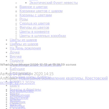
Экзотический букет невесты
Важное о цветах
Корзинки цветов с шаром
Корзины с цветами
Розы
Сердца из цветов
Фигуры из цветов
Цветы в конверте
Цветы в шляпных коробках
Цветы из шаров
Цифры из шаров
На День рождения
Дочке
Внучке
Подруге
Оскорбительные и хвалебные
WhatsApp Image 2020-12-13 at 18.18.39 копия
Бабушке
Без надписи
Автор:
14 декабря 2020 14:15
Большие шары. Баблсы
Альбомы:
Новогоднее оформление квартиры. Крестовский
Боссу
остров. 12.12.2020г
Брату
Букеты и фонтаны
На рождение
Внуку
Украшение
Выпускной
Шары
Девичник
Цветы
Дедушке
Свадьба