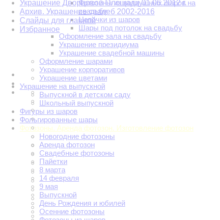
Украшение Дворцовой Площади 01.06.2012 г.
Фотозоны из воздушных шаров на
свадьбу
Архив. Украшение свадеб 2002-2016
Цепочки из шаров
Слайды для главной
Шары под потолок на свадьбу
Избранное
Оформление зала на свадьбу
Украшение президиума
Украшение свадебной машины
Оформление шарами
Украшение корпоративов
Украшение цветами
Украшение на выпускной
Выпускной в детском саду
Школьный выпускной
Фигуры из шаров
Фольгированные шары
Фотозоны. Аренда фотозон. Изготовление фотозон
Новогодние фотозоны
Аренда фотозон
Свадебные фотозоны
Пайетки
8 марта
14 февраля
9 мая
Выпускной
День Рождения и юбилей
Осенние фотозоны
Фотозоны из шаров