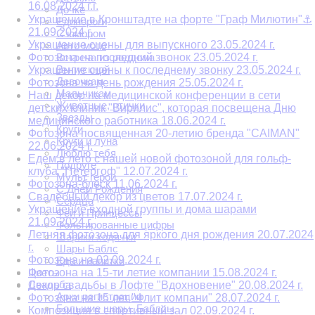
16.08.2024 г.г.
Дочке
Украшение в Кронштадте на форте "Граф Милютин"⚓
Единороги
21.09.2024 г.
С юмором
Украшение сцены для выпускного 23.05.2024 г.
Авто-мото
Фотозона на последний звонок 23.05.2024 г.
Встреча из роддома
Выпускной
Украшение сцены к последнему звонку 23.05.2024 г.
Девочкам
Фотозона на день рождения 25.05.2024 г.
Мальчикам
Наш декор на медицинской конференции в сети
Животные, птички
детских клиник "Вирилис", которая посвещена Дню
Звезды
медицинского работника 18.06.2024 г.
Круги
Фотозона посвященная 20-летию бренда "CAIMAN"
Круги и луна
22.06.2024 г.
Люблю тебя
Едем в лето с нашей новой фотозоной для гольф-
Подруге
клуба "Петергоф" 12.07.2024 г.
Мульт герои
Фотозона-блеск 11.06.2024 г.
С Днем Рождения
Свадебный декор из цветов 17.07.2024 г.
Сердца
Украшение входной группы и дома шарами
Феи и Принцессы
21.09.2024 г.
Фольгированные цифры
Летняя фотозона для яркого дня рождения 20.07.2024
Шарики ходячки
г.
Шары Баблс
Фотозона на 02.09.2024 г.
Еда и напитки
Цветы
Фотозона на 15-ти летие компании 15.08.2024 г.
Свадьба
Декор свадьбы в Лофте "Вдохновение" 20.08.2024 г.
Арки регистрации
Фотозона на 15 лет "Флит компани" 28.07.2024 г.
Большие шары. Баблсы
Композиция в спортивный зал 02.09.2024 г.