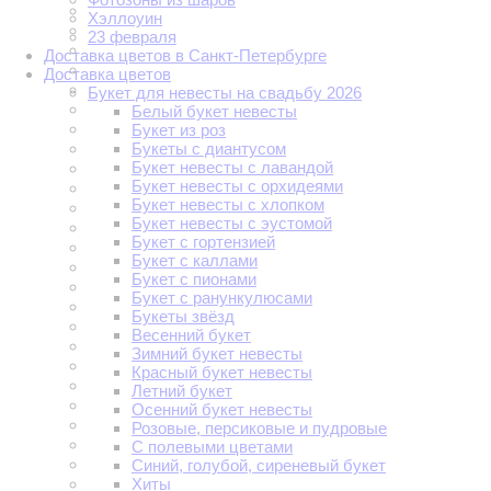
Хэллоуин
23 февраля
Доставка цветов в Санкт-Петербурге
Доставка цветов
Букет для невесты на свадьбу 2026
Белый букет невесты
Букет из роз
Букеты с диантусом
Букет невесты с лавандой
Букет невесты с орхидеями
Букет невесты с хлопком
Букет невесты с эустомой
Букет с гортензией
Букет с каллами
Букет с пионами
Букет с ранункулюсами
Букеты звёзд
Весенний букет
Зимний букет невесты
Красный букет невесты
Летний букет
Осенний букет невесты
Розовые, персиковые и пудровые
С полевыми цветами
Синий, голубой, сиреневый букет
Хиты