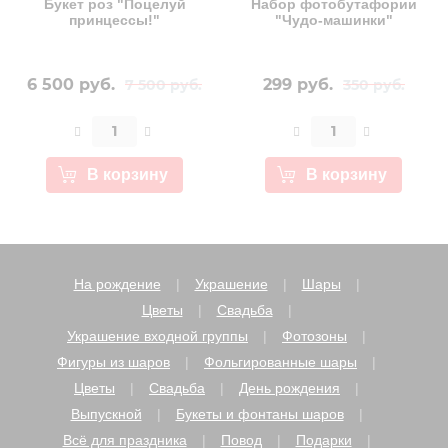
Букет роз "Поцелуй
Набор фотобутафории
принцессы!"
"Чудо-машинки"
6 500 руб.
299 руб.
7 500 руб.
350 руб.
В корзину
В корзину
На рождение
Украшение
Шары
Цветы
Свадьба
Украшение входной группы
Фотозоны
Фигуры из шаров
Фольгированные шары
Цветы
Свадьба
День рождения
Выпускной
Букеты и фонтаны шаров
Всё для праздника
Повод
Подарки