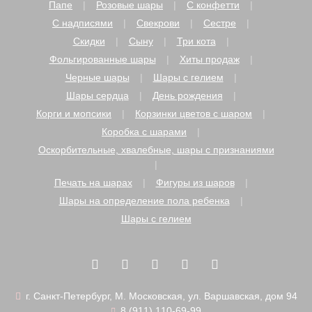
Папе
Розовые шары
С конфетти
С надписями
Свекрови
Сестре
Скидки
Сыну
Три кота
Фольгированные шары
Хиты продаж
Черные шары
Шары с гелием
Шары сердца
День рождения
Корги и мопсики
Корзинки цветов с шаром
Коробка с шарами
Оскорбительные, хвалебные, шары с признаниями
Печать на шарах
Фигуры из шаров
Шары на определение пола ребенка
Шары с гелием
г. Санкт-Петербург, М. Московская, ул. Варшавская, дом 94
8 (911) 110-69-99