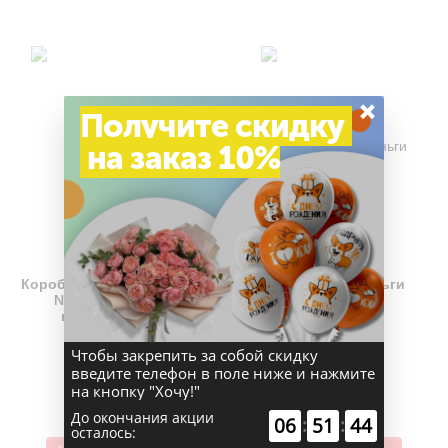
×
Получите скидку
на заказ 10%
(0)
(0)
Коробка сюрприз золотая
Сувенирные деньги
№ 65 "Сказочное
поздравление"
Чтобы закрепить за собой скидку
5 500 руб.
250 руб.
введите телефон в поле ниже и нажмите
на кнопку "Хочу!"
До окончания акции
00
:
00
:
58
осталось: