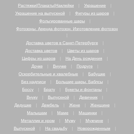
Растяжки|Плакаты|Наклейки
Украшение
Украшение на выпускной
Фигуры из шаров
Фольгированные шары
Фотозоны. Аренда фотозон. Изготовление фотозон
Доставка цветов в Санкт-Петербурге
Доставка цветов
Цветы из шаров
Цифры из шаров
На День рождения
Дочке
Внучке
Подруге
Оскорбительные и хвалебные
Бабушке
Без надписи
Большие шары. Баблсы
Боссу
Брату
Букеты и фонтаны
Внуку
Выпускной
Девичник
Дедушке
Дембель
Жене
Женщине
Малышам
Маме
Машинки
Металлик и хром
Мужу
Мужчине
Выпускной
На свадьбу
Новорожденным