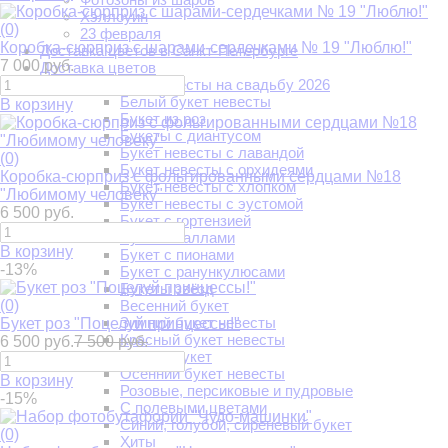
Хэллоуин
(0)
23 февраля
Коробка-сюрприз с шарами-сердечками № 19 "Люблю!"
Доставка цветов в Санкт-Петербурге
7 000 руб.
Доставка цветов
Букет для невесты на свадьбу 2026
Белый букет невесты
В корзину
Букет из роз
Букеты с диантусом
Букет невесты с лавандой
(0)
Букет невесты с орхидеями
Коробка-сюрприз с фольгированными сердцами №18
Букет невесты с хлопком
"Любимому человеку"
Букет невесты с эустомой
6 500 руб.
Букет с гортензией
Букет с каллами
В корзину
Букет с пионами
-13%
Букет с ранункулюсами
Букеты звёзд
(0)
Весенний букет
Зимний букет невесты
Букет роз "Поцелуй принцессы!"
Красный букет невесты
6 500 руб.
7 500 руб.
Летний букет
Осенний букет невесты
В корзину
Розовые, персиковые и пудровые
-15%
С полевыми цветами
Синий, голубой, сиреневый букет
(0)
Хиты