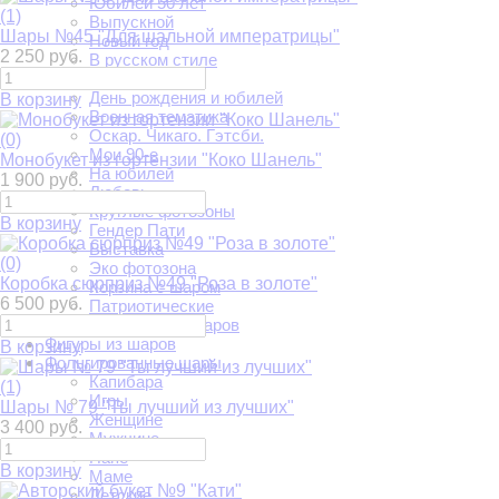
Юбилей 50 лет
(1)
Выпускной
Шары №45 "Для шальной императрицы"
Новый год
2 250 руб.
В русском стиле
Пайетки
День рождения и юбилей
В корзину
Военная тематика
Оскар. Чикаго. Гэтсби.
(0)
Мои 90-е
Монобукет из гортензии "Коко Шанель"
На юбилей
1 900 руб.
Любовь
Круглые фотозоны
В корзину
Гендер Пати
Выставка
(0)
Эко фотозона
Коробка сюрприз №49 "Роза в золоте"
Корзина с шаром
6 500 руб.
Патриотические
Фотозоны из шаров
Фигуры из шаров
В корзину
Фольгированные шары
Капибара
(1)
Игры
Шары № 79 "Ты лучший из лучших"
Женщине
3 400 руб.
Мужчине
Папе
В корзину
Маме
Детские