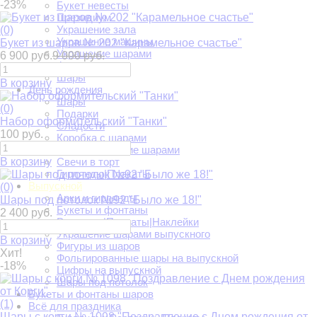
-23%
Букет невесты
Президиум
Украшение зала
(0)
Украшение машины
Букет из шаров № 202 "Карамельное счастье"
Украшение шарами
6 900 руб.
9 000 руб.
Фотозоны
Шары
В корзину
День рождения
Шары
(0)
Подарки
Набор оформительский "Танки"
Сладости
100 руб.
Коробка с шарами
Украшение шарами
В корзину
Свечи в торт
Гирлянды|Плакаты
Выпускной
(0)
Арки и гирлянды
Шары под потолок №92 "Было же 18!"
Букеты и фонтаны
2 400 руб.
Растяжки|Плакаты|Наклейки
Украшение шарами выпускного
В корзину
Фигуры из шаров
Хит!
Фольгированные шары на выпускной
-18%
Цифры на выпускной
Шары под потолок
Букеты и фонтаны шаров
(1)
Всё для праздника
Шары с корги № 1098 "Поздравление с Днем рождения от