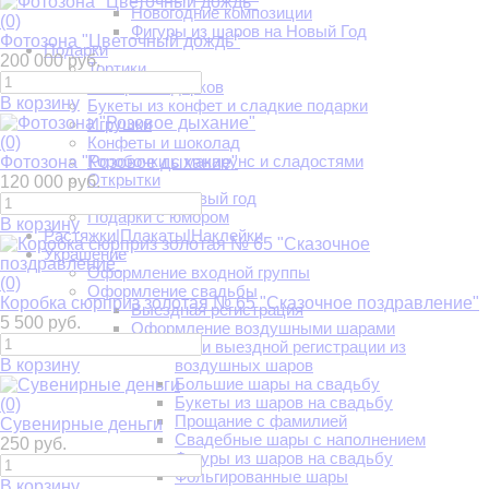
Новогодние композиции
(0)
Фигуры из шаров на Новый Год
Фотозона "Цветочный дождь"
Подарки
200 000 руб.
Тортики
Ассорти подарков
В корзину
Букеты из конфет и сладкие подарки
Игрушки
(0)
Конфеты и шоколад
Коробочки с макарунс и сладостями
Фотозона "Розовое дыхание"
Открытки
120 000 руб.
Подарки на Новый год
Подарки с юмором
В корзину
Растяжки|Плакаты|Наклейки
Украшение
Оформление входной группы
(0)
Оформление свадьбы
Коробка сюрприз золотая № 65 "Сказочное поздравление"
Выездная регистрация
5 500 руб.
Оформление воздушными шарами
Арки выездной регистрации из
В корзину
воздушных шаров
Большие шары на свадьбу
Букеты из шаров на свадьбу
(0)
Прощание с фамилией
Сувенирные деньги
Свадебные шары с наполнением
250 руб.
Фигуры из шаров на свадьбу
Фольгированные шары
В корзину