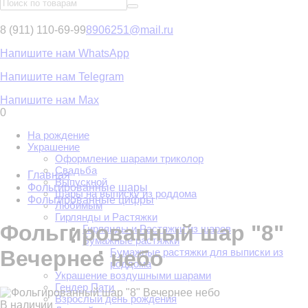
8 (911) 110-69-99
8906251@mail.ru
Напишите нам WhatsApp
Напишите нам Telegram
Напишите нам Max
0
На рождение
Украшение
Оформление шарами триколор
Свадьба
Главная
Выпускной
Фольгированные шары
Шары на выписку из роддома
Фольгированные цифры
Любимым
Гирлянды и Растяжки
Фольгированный шар "8"
Гирлянды и Растяжки из шаров
Бумажные растяжки
Бумажные растяжки для выписки из
Вечернее небо
роддома
Украшение воздушными шарами
Гендер Пати
Взрослый день рождения
В наличии