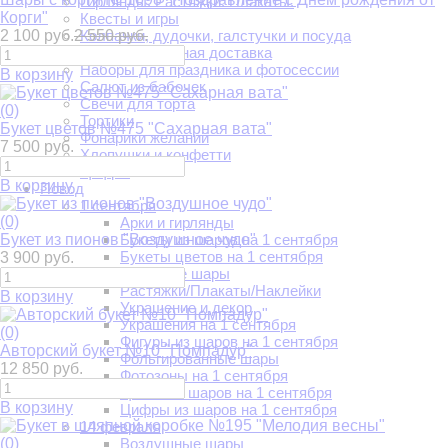
Гирлянды. Растяжки. Плакаты.
Корги"
Квесты и игры
2 100 руб.
2 550 руб.
Колпачки, дудочки, галстучки и посуда
Костюмированная доставка
Наборы для праздника и фотосессии
В корзину
Салют из бабочек
Свечи для торта
(0)
Тортики
Букет цветов №475 "Сахарная вата"
Фонарики желаний
7 500 руб.
Хлопушки и конфетти
Цифры
В корзину
Повод
1 сентября
(0)
Арки и гирлянды
Букет из пионов "Воздушное чудо"
Букеты из шаров на 1 сентября
Букеты цветов на 1 сентября
3 900 руб.
Гелиевые шары
Растяжки/Плакаты/Наклейки
В корзину
Украшение и декор
Украшения на 1 сентября
(0)
Фигуры из шаров на 1 сентября
Авторский букет №10 "Помпадур"
Фольгированные шары
12 850 руб.
Фотозоны на 1 сентября
Цветы из шаров на 1 сентября
В корзину
Цифры из шаров на 1 сентября
14 февраля
(0)
Воздушные шары