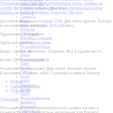
Украшение цветами
Фольгированные шары
Цифры из
Хиты продаж
шаров
Фольгированные шары
Фольгированные шары
Связки, наборы, фонтаны
Корги. Капибары. Кошечки. Три кота
Цифры из фольги
Свадьба
Маме
Доставка воздушных шаров СПб. Доставка цветов. Аренда
Шары сердечки. Для любимых
и изготовление фотозон
Юбилей
С Юмором
Украшение праздников
Коробка с шарами
Хвалебные шары
Удобство для Вас
Оскорбительные
Внучке
Шары. Цветы. Фотозоны. Подарки. Все в одном месте.
Внуку
Новорожденным
Более 1000 украшений
Папе
Брату
Наши работы украшают Дом книги, магазин купцов
Сестре
Елисеевых, Пассаж, офис Газпрома и офисы банков
Мужу
Жене
Обзор
Подруге
Характеристики
Дочке
Отзывы (
0
)
Сыну
Фольгированные
Описание
Дембель
Девичник
Насыщенно синяя фольгированная цифра восемь в
Принцессы
размере 86 см – прекрасное украшение для Вашего