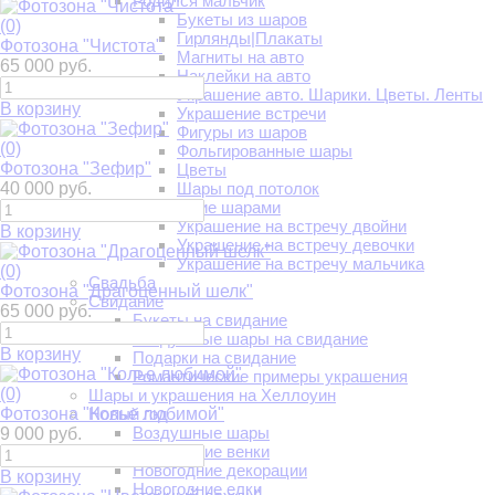
Родился мальчик
Букеты из шаров
(0)
Гирлянды|Плакаты
Фотозона "Чистота"
Магниты на авто
65 000 руб.
Наклейки на авто
Украшение авто. Шарики. Цветы. Ленты
В корзину
Украшение встречи
Фигуры из шаров
(0)
Фольгированные шары
Фотозона "Зефир"
Цветы
40 000 руб.
Шары под потолок
Украшение шарами
Украшение на встречу двойни
В корзину
Украшение на встречу девочки
Украшение на встречу мальчика
(0)
Свадьба
Фотозона "Драгоценный шелк"
Свидание
65 000 руб.
Букеты на свидание
Воздушные шары на свидание
В корзину
Подарки на свидание
Романтические примеры украшения
(0)
Шары и украшения на Хеллоуин
Фотозона "Колье любимой"
Новый год
Воздушные шары
9 000 руб.
Новогодние венки
Новогодние декорации
В корзину
Новогодние елки