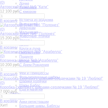
(0)
Дочке
Авторский букет №9 "Кати"
Единороги
12 100 руб.
С юмором
Авто-мото
Встреча из роддома
В корзину
Выпускной
Девочкам
(0)
Мальчикам
Авторский букет №6 "Полонез"
Животные, птички
15 200 руб.
Звезды
Круги
В корзину
Круги и луна
Люблю тебя
(0)
Подруге
Корзинка цветов №9 "Арабелла"
Мульт герои
10 200 руб.
С Днем Рождения
Сердца
Феи и Принцессы
В корзину
Фольгированные цифры
Шарики ходячки
(0)
Шары Баблс
Коробка-сюрприз с шарами-сердечками № 19 "Люблю!"
Еда и напитки
7 000 руб.
Цветы
Свадьба
В корзину
Арки регистрации
Хит!
Большие шары. Баблсы