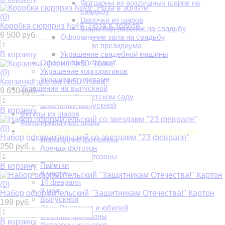
Фотозоны из воздушных шаров на
свадьбу
(0)
Цепочки из шаров
Коробка сюрприз №49 "Роза в золоте"
Шары под потолок на свадьбу
6 500 руб.
Оформление зала на свадьбу
Украшение президиума
Украшение свадебной машины
В корзину
Оформление шарами
Украшение корпоративов
(0)
Украшение цветами
Корзинка цветов №50 "Ника"
Украшение на выпускной
9 650 руб.
Выпускной в детском саду
Школьный выпускной
В корзину
Фигуры из шаров
Фольгированные шары
(0)
Фотозоны. Аренда фотозон. Изготовление фотозон
Набор оформительский со звездами "23 февраля"
Новогодние фотозоны
250 руб.
Аренда фотозон
Свадебные фотозоны
Пайетки
В корзину
8 марта
14 февраля
(0)
9 мая
Набор оформительский "Защитникам Отечества!" Картон
Выпускной
199 руб.
День Рождения и юбилей
Осенние фотозоны
В корзину
Фотозоны из шаров