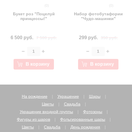
(0)
(0)
Букет роз "Поцелуй
Набор фотобутафории
принцессы!"
"Чудо-машинки"
6 500 руб.
299 руб.
7 500 руб.
350 руб.
В корзину
В корзину
На рождение
Украшение
Шары
Цветы
Свадьба
Украшение входной группы
Фотозоны
Фигуры из шаров
Фольгированные шары
Цветы
Свадьба
День рождения