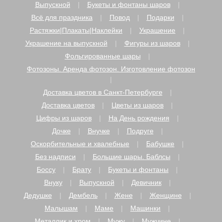
Выпускной
Букеты и фонтаны шаров
Всё для праздника
Повод
Подарки
Растяжки|Плакаты|Наклейки
Украшение
Украшение на выпускной
Фигуры из шаров
Фольгированные шары
Фотозоны. Аренда фотозон. Изготовление фотозон
Доставка цветов в Санкт-Петербурге
Доставка цветов
Цветы из шаров
Цифры из шаров
На День рождения
Дочке
Внучке
Подруге
Оскорбительные и хвалебные
Бабушке
Без надписи
Большие шары. Баблсы
Боссу
Брату
Букеты и фонтаны
Внуку
Выпускной
Девичник
Дедушке
Дембель
Жене
Женщине
Малышам
Маме
Машинки
Металлик и хром
Мужу
Мужчине