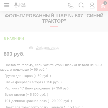
0
ГЛАВНАЯ
ФОЛЬГИРОВАННЫЕ ШАРЫ
ФОЛЬГИРОВАННЫЙ ШАР № 507 "СИНИЙ
ТРАКТОР"
В НАЛИЧИИ
(0)
Добавить отзыв
890 руб.
Поставьте галочку, если хотите чтобы шарики летали не 8-10
часов, а подольше (+
55 руб.
)
Грузик для шаров (+
30 руб.
)
Свеча феерверк в торт (+
150 руб.
)
Растяжка "С Днем рождения" (+
350 руб.
)
Букет цветов (+
5 500 руб.
)
101 длинная красная роза (+
29 000 руб.
)
Пакет для транспортировки шариков (+
150 руб.
)