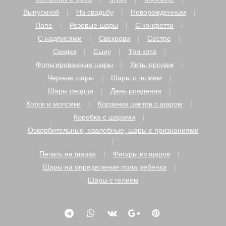
Выпускной
На свадьбу
Новорожденным
Папе
Розовые шары
С конфетти
С надписями
Свекрови
Сестре
Скидки
Сыну
Три кота
Фольгированные шары
Хиты продаж
Черные шары
Шары с гелием
Шары сердца
День рождения
Корги и мопсики
Корзинки цветов с шаром
Коробка с шарами
Оскорбительные, хвалебные, шары с признаниями
Печать на шарах
Фигуры из шаров
Шары на определение пола ребенка
Шары с гелием