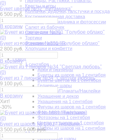
Гирлянды. Растяжки. Плакаты.
(0)
Квесты и игры
Букет цветов №52 "Витаминка"
Колпачки, дудочки, галстучки и посуда
6 500 руб.
Костюмированная доставка
Наборы для праздника и фотосессии
В корзину
Салют из бабочек
Свечи для торта
(0)
Тортики
Фонарики желаний
Букет из гортензии №301 "Голубое облако"
Хлопушки и конфетти
2 800 руб.
Цифры
Повод
В корзину
1 сентября
Арки и гирлянды
(0)
Букеты из шаров на 1 сентября
Букет из 7 пионов №34 "Светлая любовь"
Букеты цветов на 1 сентября
9 100 руб.
Гелиевые шары
Растяжки/Плакаты/Наклейки
В корзину
Украшение и декор
Хит!
Украшения на 1 сентября
Фигуры из шаров на 1 сентября
-30%
Фольгированные шары
Фотозоны на 1 сентября
(0)
Цветы из шаров на 1 сентября
Букет из шаров № 1601 "Тиффани"
Цифры из шаров на 1 сентября
3 500 руб.
5 000 руб.
14 февраля
Воздушные шары