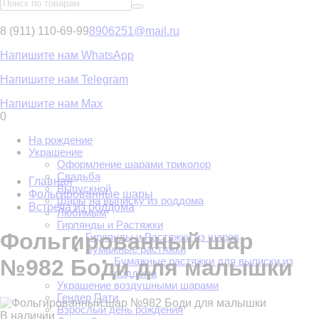
8 (911) 110-69-99
8906251@mail.ru
Напишите нам WhatsApp
Напишите нам Telegram
Напишите нам Max
0
На рождение
Украшение
Оформление шарами триколор
Свадьба
Главная
Выпускной
Фольгированные шары
Шары на выписку из роддома
Встреча из роддома
Любимым
Гирлянды и Растяжки
Фольгированный шар
Гирлянды и Растяжки из шаров
Бумажные растяжки
Бумажные растяжки для выписки из
№982 Боди для малышки
роддома
Украшение воздушными шарами
Гендер Пати
Взрослый день рождения
В наличии