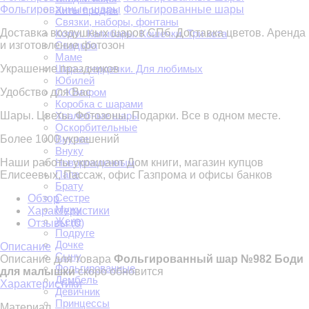
Фольгированные шары
Фольгированные шары
Хиты продаж
Связки, наборы, фонтаны
Доставка воздушных шаров СПб. Доставка цветов. Аренда
Корги. Капибары. Кошечки. Три кота
и изготовление фотозон
Свадьба
Маме
Украшение праздников
Шары сердечки. Для любимых
Юбилей
Удобство для Вас
С Юмором
Коробка с шарами
Шары. Цветы. Фотозоны. Подарки. Все в одном месте.
Хвалебные шары
Оскорбительные
Более 1000 украшений
Внучке
Внуку
Наши работы украшают Дом книги, магазин купцов
Новорожденным
Папе
Елисеевых, Пассаж, офис Газпрома и офисы банков
Брату
Сестре
Обзор
Мужу
Характеристики
Жене
Отзывы (
0
)
Подруге
Дочке
Описание
Сыну
Описание для товара
Фольгированный шар №982 Боди
Фольгированные
для малышки
скоро обновится
Дембель
Характеристики
Девичник
Принцессы
Материал