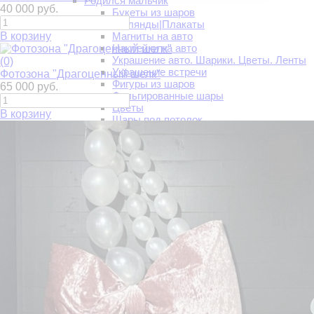
Родился мальчик
40 000 руб.
Букеты из шаров
Гирлянды|Плакаты
В корзину
Магниты на авто
Наклейки на авто
Украшение авто. Шарики. Цветы. Ленты
(0)
Украшение встречи
Фотозона "Драгоценный шелк"
Фигуры из шаров
65 000 руб.
Фольгированные шары
Цветы
В корзину
Шары под потолок
Украшение шарами
Украшение на встречу двойни
Украшение на встречу девочки
Украшение на встречу мальчика
Свадьба
Свидание
Букеты на свидание
Воздушные шары на свидание
Подарки на свидание
Романтические примеры украшения
Шары и украшения на Хеллоуин
Новый год
Воздушные шары
Новогодние венки
Новогодние декорации
Новогодние елки