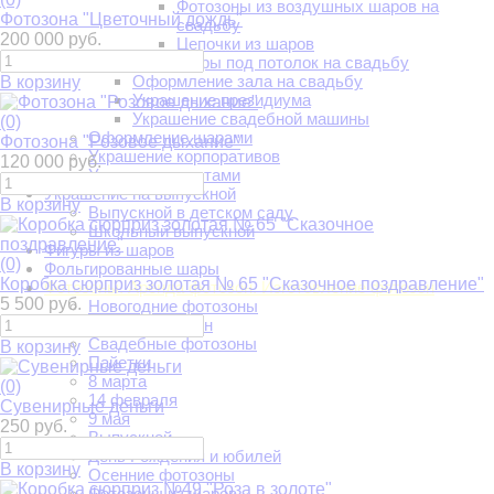
Фотозоны из воздушных шаров на
Фотозона "Цветочный дождь"
свадьбу
200 000 руб.
Цепочки из шаров
Шары под потолок на свадьбу
Оформление зала на свадьбу
В корзину
Украшение президиума
Украшение свадебной машины
(0)
Оформление шарами
Фотозона "Розовое дыхание"
Украшение корпоративов
120 000 руб.
Украшение цветами
Украшение на выпускной
В корзину
Выпускной в детском саду
Школьный выпускной
Фигуры из шаров
(0)
Фольгированные шары
Коробка сюрприз золотая № 65 "Сказочное поздравление"
Фотозоны. Аренда фотозон. Изготовление фотозон
5 500 руб.
Новогодние фотозоны
Аренда фотозон
Свадебные фотозоны
В корзину
Пайетки
8 марта
(0)
14 февраля
Сувенирные деньги
9 мая
250 руб.
Выпускной
День Рождения и юбилей
В корзину
Осенние фотозоны
Фотозоны из шаров