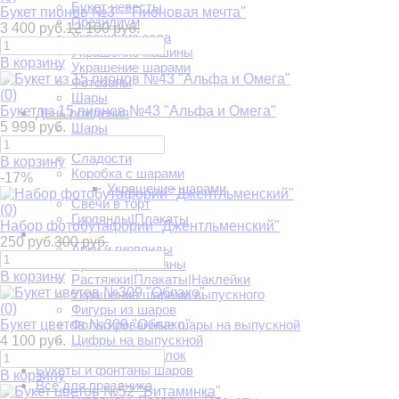
Букет невесты
Букет пионов №3 - "Пионовая мечта"
Президиум
3 400 руб.
12 100 руб.
Украшение зала
Украшение машины
В корзину
Украшение шарами
Фотозоны
(0)
Шары
Букет из 15 пионов №43 "Альфа и Омега"
День рождения
5 999 руб.
Шары
Подарки
Сладости
В корзину
Коробка с шарами
-17%
Украшение шарами
Свечи в торт
(0)
Гирлянды|Плакаты
Набор фотобутафории "Джентльменский"
Выпускной
250 руб.
300 руб.
Арки и гирлянды
Букеты и фонтаны
В корзину
Растяжки|Плакаты|Наклейки
Украшение шарами выпускного
(0)
Фигуры из шаров
Букет цветов №309 "Облако"
Фольгированные шары на выпускной
Цифры на выпускной
4 100 руб.
Шары под потолок
Букеты и фонтаны шаров
В корзину
Всё для праздника