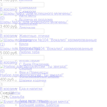
Дочке
Единороги
В корзину
С юмором
Авто-мото
(0)
Встреча из роддома
Шары №65 "Для успешного мужчины"
Выпускной
3 400 руб.
Девочкам
Мальчикам
В корзину
Животные, птички
Звезды
Круги
(1)
Круги и луна
Шары под потолок №104 "Вокализ" хромированные
Люблю тебя
5 000 руб.
Подруге
Мульт герои
В корзину
С Днем Рождения
Сердца
(0)
Феи и Принцессы
Набор для фотосессии "Ты звезда!"
Фольгированные цифры
400 руб.
Шарики ходячки
Шары Баблс
Еда и напитки
В корзину
Цветы
Скидка!
Свадьба
-72%
Арки регистрации
Большие шары. Баблсы
(0)