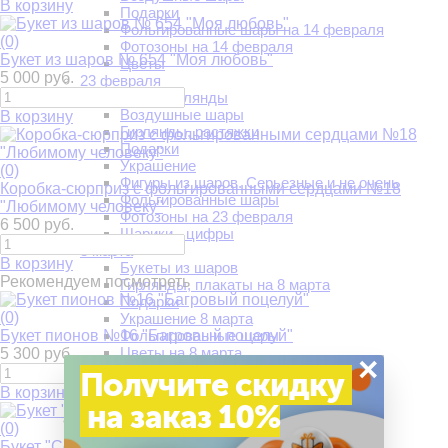
В корзину
Подарки
Фольгированные шары на 14 февраля
(0)
Фотозоны на 14 февраля
Букет из шаров № 654 "Моя любовь"
Цветы
5 000 руб.
23 февраля
Арки. Гирлянды
Воздушные шары
В корзину
Гирлянды, растяжки
Подарки
Украшение
(0)
Фигуры из шаров. Серьезные и не очень
Коробка-сюрприз с фольгированными сердцами №18
Фольгированные шары
"Любимому человеку"
Фотозоны на 23 февраля
6 500 руб.
Шарики - цифры
8 марта
В корзину
Букеты из шаров
Рекомендуем посмотреть
Гирлянды, плакаты на 8 марта
Подарки
(0)
Украшение 8 марта
Букет пионов №16 "Багровый поцелуй"
Фольгированные шары
Цветы на 8 марта
5 300 руб.
×
Цифры из шаров 8 марта
Получите скидку
Шары на 8 марта
В корзину
Шоколадки, тортики, конфеты
на заказ 10%
9 мая
(0)
Арки из шаров на 9 мая
Букет "Солнечное настроение"