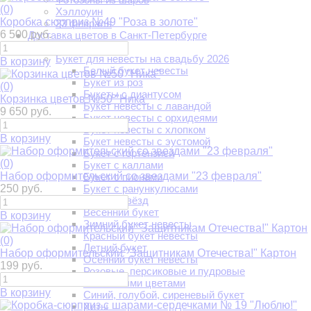
(0)
Хэллоуин
Коробка сюрприз №49 "Роза в золоте"
23 февраля
6 500 руб.
Доставка цветов в Санкт-Петербурге
Доставка цветов
Букет для невесты на свадьбу 2026
В корзину
Белый букет невесты
Букет из роз
(0)
Букеты с диантусом
Корзинка цветов №50 "Ника"
Букет невесты с лавандой
9 650 руб.
Букет невесты с орхидеями
Букет невесты с хлопком
В корзину
Букет невесты с эустомой
Букет с гортензией
(0)
Букет с каллами
Набор оформительский со звездами "23 февраля"
Букет с пионами
250 руб.
Букет с ранункулюсами
Букеты звёзд
Весенний букет
В корзину
Зимний букет невесты
Красный букет невесты
(0)
Летний букет
Набор оформительский "Защитникам Отечества!" Картон
Осенний букет невесты
199 руб.
Розовые, персиковые и пудровые
С полевыми цветами
В корзину
Синий, голубой, сиреневый букет
Хиты