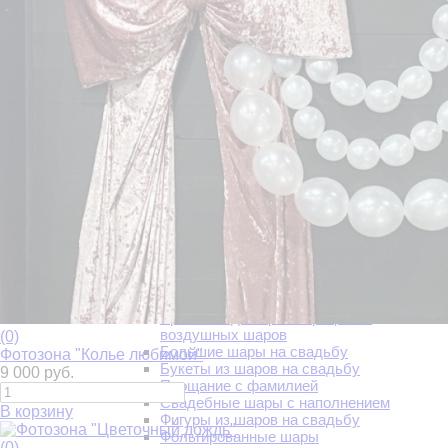
Новогодние композиции
Фигуры из шаров на Новый Год
Подарки
Тортики
Ассорти подарков
Букеты из конфет и сладкие подарки
Игрушки
Конфеты и шоколад
Коробочки с макарунс и сладостями
Открытки
Подарки на Новый год
Подарки с юмором
Растяжки|Плакаты|Наклейки
Украшение
Оформление входной группы
Оформление свадьбы
Выездная регистрация
Оформление воздушными шарами
Арки выездной регистрации из
воздушных шаров
(0)
Большие шары на свадьбу
Фотозона "Колье любимой"
Букеты из шаров на свадьбу
9 000 руб.
Прощание с фамилией
Свадебные шары с наполнением
В корзину
Фигуры из шаров на свадьбу
Фольгированные шары
(0)