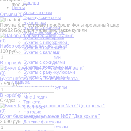
Сердца
Фольга
Цветы
Красные розы
Отзывы (
0
)
Французские розы
Букеты роз
Покупатели, которые приобрели Фольгированный шар
Букеты с пионами
№982 Боди для малышки, также купили
Дофаминовый букет
Букеты с герберами
(0)
Букеты с гипсофилой
Набор оформительский "Танки"
Букеты с гортензией
100 руб.
Букеты с каллами
Букеты с лилиями
Букеты с орхидеями
В корзину
Букеты с подсолнухами
Букеты с ранункулюсами
(0)
Букеты с тюльпанами
Букет цветов №475 "Сахарная вата"
Свадьба
7 500 руб.
Украшение входной группы
Фотозоны
В корзину
Мне 1 годик
Скидка!
Три кота
1 сентября
(0)
На годик
Букет белоснежных пионов №57 "Два крыла "
Аренда фотозон
2 690 руб.
Детские фотозоны
Свадебные фотозоны