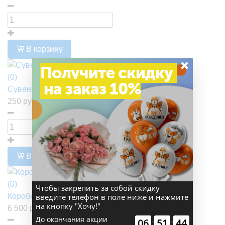
В корзину
×
Получите скидку
(0)
на заказ 10%
Сувенирные деньги
250 руб.
В корзину
(0)
Чтобы закрепить за собой скидку
Коробка сюрприз №49 "Роза в золоте"
введите телефон в поле ниже и нажмите
на кнопку "Хочу!"
6 500 руб.
До окончания акции
00
:
00
:
58