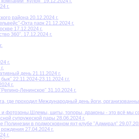
омпании "Кулон" 19.12.2024 г.
4 г.
ого района 20.12.2024 г.
ьвейс"-Охта парк 21.12.2024 г.
скве 17.12.2024 г.
во 360". 17.12.2024 г.
.
4 г.
г.
тивный день 21.11.2024 г.
к" 22.11.2024-23.11.2024 г.г.
024 г.
Репино-Ленинское" 31.10.2024 г.
га, где проходил Международный день йоги, организованны
и фотозоны.Шлемы, щиты, топоры, драконы - это всё мы соз
сной супружеской пары 28.06.2024 г.
е Полинезии в подмосковном яхт-клубе "Адмирал" 29.07.202
рождения 27.04.2024 г.
4 г.