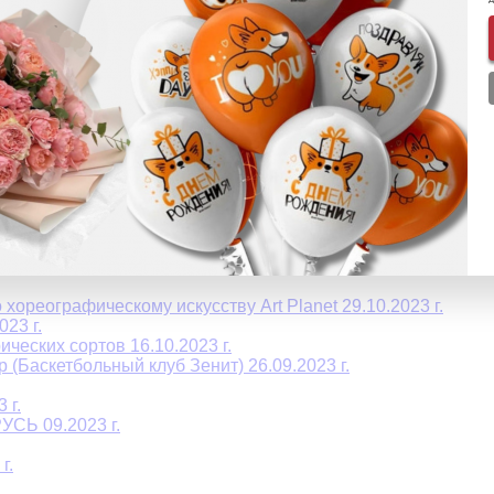
ного магазина "Aura of Bohemia" 08.09.2024 г.
6.03.204 г.
ва 13.01.2024 г.
плекса СПб 15.12.2023 г.
 12.2023г.
хореографическому искусству Art Planet 29.10.2023 г.
23 г.
еских сортов 16.10.2023 г.
 (Баскетбольный клуб Зенит) 26.09.2023 г.
 г.
СЬ 09.2023 г.
г.