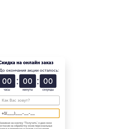
Скидка на онлайн заказ
До окончания акции осталось:
01
22
58
работника 18.06.2024 г.
часы
минуты
секунды
ажимая на кнопку "
Получить
", я даю свое
огласие на обработку моих персональных
анных и принимаю
условия соглашения