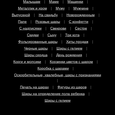
Выпускной
На свадьбу
Новорожденным
Папе
Розовые шары
С конфетти
С надписями
Свекрови
Сестре
Скидки
Сыну
Три кота
Фольгированные шары
Хиты продаж
Черные шары
Шары с гелием
Шары сердца
День рождения
Корги и мопсики
Корзинки цветов с шаром
Коробка с шарами
Оскорбительные, хвалебные, шары с признаниями
Печать на шарах
Фигуры из шаров
Шары на определение пола ребенка
Шары с гелием