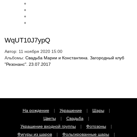
WqUT10J7ypQ
Чтобы закрепить за собой скидку
Автор:
11 ноября 2020 15:00
введите телефон в поле ниже и нажмите
Альбомы:
Свадьба Марии и Константина. Загородный клуб
на кнопку "Хочу!"
"Резонанс". 23.07.2017
До окончания акции
06
:
51
:
44
осталось:
Получить
На рождение
Украшение
Шары
Согласен на обработку персональных данных
Цветы
Свадьба
Сделано в
Украшение входной группы
Фотозоны
Фигуры из шаров
Фольгированные шары
Цветы
Свадьба
День рождения