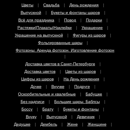
Выпускной
Букеты и фонтаны шаров
Всё для праздника
Повод
Подарки
Растяжки|Плакаты|Наклейки
Украшение
Украшение на выпускной
Фигуры из шаров
Фольгированные шары
Фотозоны. Аренда фотозон. Изготовление фотозон
Доставка цветов в Санкт-Петербурге
Доставка цветов
Цветы из шаров
Цифры из шаров
На День рождения
Дочке
Внучке
Подруге
Оскорбительные и хвалебные
Бабушке
Без надписи
Большие шары. Баблсы
Боссу
Брату
Букеты и фонтаны
Внуку
Выпускной
Девичник
Дедушке
Дембель
Жене
Женщине
Малышам
Маме
Машинки
Металлик и хром
Мужу
Мужчине