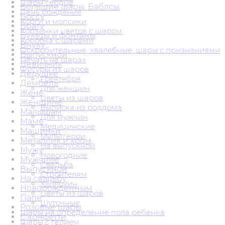
Шары сердца
Большие шары. Баблсы
День рождения
Боссу
Корги и мопсики
Брату
Корзинки цветов с шаром
Букеты и фонтаны
Коробка с шарами
Внуку
Оскорбительные, хвалебные, шары с признаниями
Выпускной
Печать на шарах
Девичник
Фигуры из шаров
Дедушке
1 сентября
Дембель
Для женщин
Жене
Цветы из шаров
Женщине
Выписка из роддома
Малышам
Для мужчин
Маме
Медицинские
Машинки
Мультгерои
Металлик и хром
На выпускной
Мужу
Новогодние
Мужчине
Свадьба
Выпускной
Строителям
На свадьбу
Хеллоуин
Новорожденным
Цветы из шаров
Папе
Шуточные
Розовые шары
Шары на определение пола ребенка
С конфетти
Шары с гелием