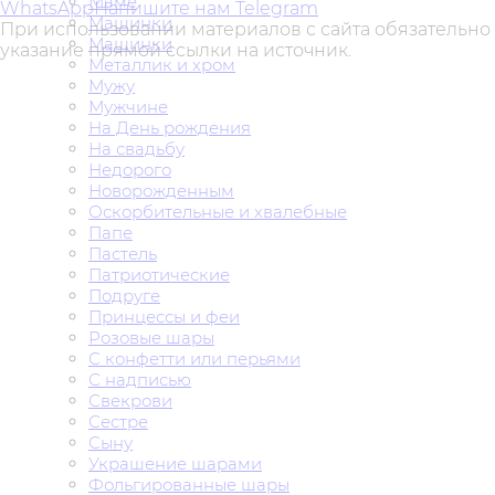
Маме
WhatsApp
Напишите нам Telegram
Машинки
При использовании материалов с сайта обязательно
Машинки
указание прямой ссылки на источник.
Металлик и хром
Мужу
Мужчине
На День рождения
На свадьбу
Недорого
Новорожденным
Оскорбительные и хвалебные
Папе
Пастель
Патриотические
Подруге
Принцессы и феи
Розовые шары
С конфетти или перьями
С надписью
Свекрови
Сестре
Сыну
Украшение шарами
Фольгированные шары