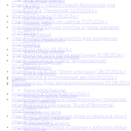
Животные, птички
Едем в лето с нашей новой фотозоной для
Звезды
гольф-клуба "Петергоф" 12.07.2024 г.
Круги
Фотозона-блеск 11.06.2024 г.
Круги и луна
Свадебный декор из цветов 17.07.2024 г.
Люблю тебя
Украшение входной группы и дома шарами
Подруге
21.09.2024 г.
Мульт герои
Летняя фотозона для яркого дня рождения
С Днем Рождения
20.07.2024 г.
Сердца
Фотозона на 02.09.2024 г.
Феи и Принцессы
Фотозона на 15-ти летие компании 15.08.2024 г.
Фольгированные цифры
Декор свадьбы в Лофте "Вдохновение"
Шарики ходячки
20.08.2024 г.
Шары Баблс
Фотозона на 15 лет "Флит компани" 28.07.2024 г.
Еда и напитки
Композиция в спортивный зал 02.09.2024 г.
Цветы
Фотозона ко Дню железнодорожника 02.08.2024
Свадьба
г.
Арки регистрации
Украшение Юбилея 20.10.2024 г.
Большие шары. Баблсы
Украшение шарами к праздничному открытию
Букет невесты
обновлённого магазина "Aura of Bohemia"
Президиум
08.09.2024 г.
Украшение зала
Декор для предложения руки и сердца в кругу
Украшение машины
семьи 16.03.204 г.
Украшение шарами
Украшение особняка «Пальма» к юбилею Ильи
Фотозоны