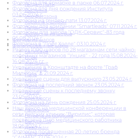
Фотозона для ярмарке в парке 06.07.2024 г.
Гендер Пати
Фотозона для дня рождения Института
Выставка
03.06.2024 г.
Эко фотозона
Фотозона на гендер-пати 13.07.2024 г.
Корзина с шаром
Фотозоны для компании "Smartleads" 07.11.2024 г.
Патриотические
Фотозоны для завода "ОДК-Сервис"-83 года
Фотозоны из шаров
05.08.2024 г.
Фигуры из шаров
Фотозона в "Лофт Холле" 03.10.2024 г.
Фольгированные шары
Развоз 1000 шаров по 28 магазинам сети чайно-
Капибара
кофейных магазинов "Унция" - 22 года 15.08.2024-
Игры
16.08.2024 г.г.
Женщине
Украшение в Кронштадте на форте "Граф
Мужчине
Милютин"⚓ 21.09.2024 г.
Папе
Украшение сцены для выпускного 23.05.2024 г.
Маме
Фотозона на последний звонок 23.05.2024 г.
Детские
Украшение сцены к последнему звонку
Дочке
23.05.2024 г.
Единороги
Фотозона на день рождения 25.05.2024 г.
С юмором
Наш декор на медицинской конференции в
Авто-мото
сети детских клиник "Вирилис", которая
Встреча из роддома
посвещена Дню медицинского работника
Выпускной
18.06.2024 г.
Девочкам
Фотозона посвященная 20-летию бренда
Мальчикам
"CAIMAN" 22.06.2024 г.