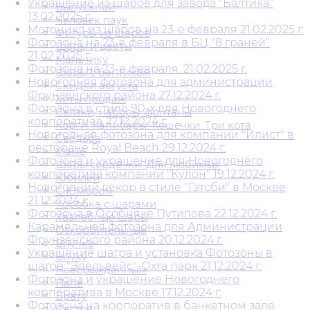
Украшение из шаров для завода "Балтика"
Выпускной
13.02.2025 г.
Человек паук
Мотоцикл из шаров на 23-е февраля 21.02.2025 г.
Фигуры из шаров
Фотозона на 23-е февраля в БЦ "8 граней"
Шары и цветы
21,02.2025 г.
Мальчику
Фотозона на 23-е февраля. 21.02.2025 г.
Шары с бантиком
Новогодняя фотозона для администрации
Скидки августа
Фрунзенского района 27.12.2024 г.
Хиты продаж
Фотозона в стиле 90-х для Новогоднего
Связки, наборы, фонтаны
корпоратива 27.12.2024 г.
Корги. Капибары. Кошечки. Три кота
Новогодняя фотозона для компании "Илист" в
Свадьба
ресторане Royal Beach 29.12.2024 г.
Маме
Фотозона и украшение для Новогоднего
Шары сердечки. Для любимых
корпоратива компании "Кулон" 19.12.2024 г.
Юбилей
Новогодний декор в стиле "Гэтсби" в Москве
С Юмором
21.12.2024 г.
Коробка с шарами
Фотозона в Особняке Путилова 22.12.2024 г.
Хвалебные шары
Карамельная фотозона для Администрации
Оскорбительные
Фрунзенского района 20.12.2024 г.
Внучке
Украшение шатра и установка Фотозоны в
Внуку
шатре "Эдельвейс"-Охта парк 21.12.2024 г.
Новорожденным
Фотозона и украшение Новогоднего
Папе
корпоратива в Москве 17.12.2024 г.
Брату
Фотозона на корпоратив в банкетном зале
Сестре