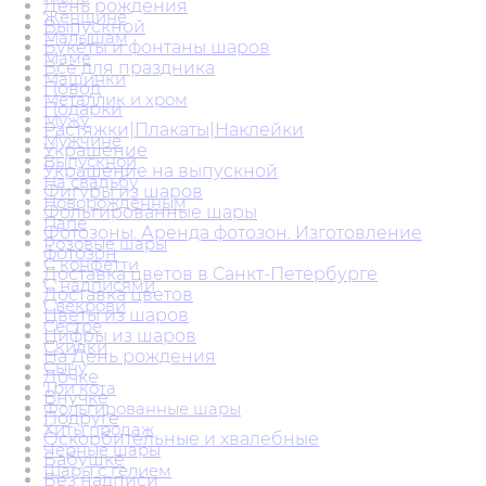
День рождения
Женщине
Выпускной
Малышам
Букеты и фонтаны шаров
Маме
Всё для праздника
Машинки
Повод
Металлик и хром
Подарки
Мужу
Растяжки|Плакаты|Наклейки
Мужчине
Украшение
Выпускной
Украшение на выпускной
На свадьбу
Фигуры из шаров
Новорожденным
Фольгированные шары
Папе
Фотозоны. Аренда фотозон. Изготовление
Розовые шары
фотозон
С конфетти
Доставка цветов в Санкт-Петербурге
С надписями
Доставка цветов
Свекрови
Цветы из шаров
Сестре
Цифры из шаров
Скидки
На День рождения
Сыну
Дочке
Три кота
Внучке
Фольгированные шары
Подруге
Хиты продаж
Оскорбительные и хвалебные
Черные шары
Бабушке
Шары с гелием
Без надписи