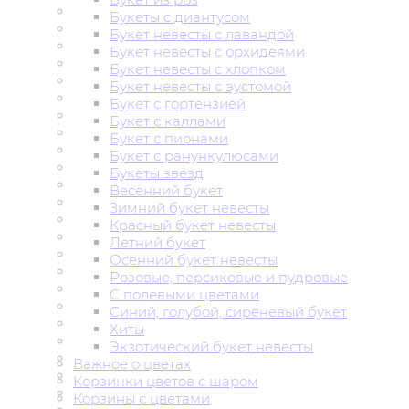
Букеты с диантусом
Букет невесты с лавандой
Букет невесты с орхидеями
Букет невесты с хлопком
Букет невесты с эустомой
Букет с гортензией
Букет с каллами
Букет с пионами
Букет с ранункулюсами
Букеты звёзд
Весенний букет
Зимний букет невесты
Красный букет невесты
Летний букет
Осенний букет невесты
Розовые, персиковые и пудровые
С полевыми цветами
Синий, голубой, сиреневый букет
Хиты
Экзотический букет невесты
Важное о цветах
Корзинки цветов с шаром
Корзины с цветами