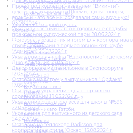
Декор мероприятия в стиле "Италия" 18.10.2024 г.
Букеты с подсолнухами
Проект под кодовым названием "Викинги"-
Букеты с ранункулюсами
декор зала и фотозоны.Шлемы, щиты, топоры,
Букеты с тюльпанами
драконы - это всё мы создавали сами, вручную!
Свадьба
03.08.2024 г.
Украшение входной группы
Украсили частный катер к годовщине свадьбы
Фотозоны
прекрасной супружеской пары 28.06.2024 г.
Мне 1 годик
Фотозона, украшения и тотем для корпоратива в
Три кота
стиле Полинезии в подмосковном яхт-клубе
1 сентября
"Адмирал" 29.07.2024 г.
Аренда фотозон
Украшение для лофта "Вдохновение" к детскому
Детские фотозоны
Дню рождения 27.04.2024 г.
Свадебные фотозоны
Декор одного из павильонов в Экспофоруме
Юбилей 50 лет
12.05.2024 г.
Выпускной
Фотозона на встречу выпускников "Юрфака"
Новый год
17.05.2024 г.
В русском стиле
Фотозона и украшение для спортивных
Пайетки
соревнований 18.05.2024 г.
День рождения и юбилей
Украшение сцены и класса для школы №596
Военная тематика
22.05.2024 г.
Оскар. Чикаго. Гэтсби.
Украшение для выпускного из детского сада
Мои 90-е
24.04.2024 г.
На юбилей
Фотозона на теплоходе Radisson для
Любовь
корпоратива в стиле "Оскар" 15.08.2024 г.
Круглые фотозоны