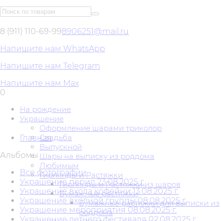
8 (911) 110-69-99
8906251@mail.ru
Напишите нам WhatsApp
Напишите нам Telegram
Напишите нам Max
0
На рождение
Украшение
Оформление шарами триколор
Свадьба
Главная
Выпускной
Альбомы
Шары на выписку из роддома
Любимым
Все фотографии
Гирлянды и Растяжки
Украшение перил 23.08.2025 г.
Гирлянды и Растяжки из шаров
Украшение входа кофейни 13.08.2025 г.
Бумажные растяжки
Украшение входной группы 08.08.2025 г.
Бумажные растяжки для выписки из
Украшение мероприятия 08.08.2025 г.
роддома
Украшение летнего фестиваля 02.08.2025 г.