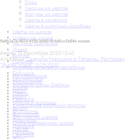
Розы
Сердца из цветов
Фигуры из цветов
Цветы в конверте
Цветы в шляпных коробках
Цветы из шаров
Цифры из шаров
9a8b3a7e-407e-415b-add0-dc4d6cc1b84e копия
На День рождения
Дочке
Автор:
15 сентября 2020 13:43
Внучке
Альбомы:
Свадьба Максима и Татьяны. Ресторан
Подруге
"Rustic place". 5.09.2020
Оскорбительные и хвалебные
Бабушке
На рождение
Без надписи
Украшение
Большие шары. Баблсы
Шары
Боссу
Цветы
Брату
Свадьба
Букеты и фонтаны
Украшение входной группы
Внуку
Фотозоны
Выпускной
Фигуры из шаров
Девичник
Фольгированные шары
Дедушке
Цветы
Дембель
Свадьба
Жене