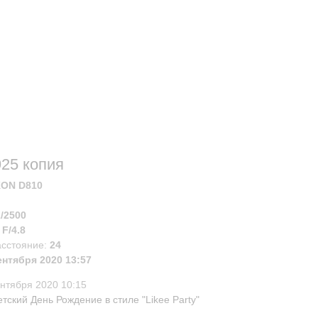
25 копия
KON D810
1/2500
:
F/4.8
асстояние:
24
ентября 2020 13:57
ентября 2020 10:15
етский День Рождение в стиле "Likee Party"