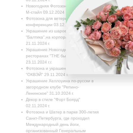
Новогодняя Фотозона для компании
М-стайл 09.12.2024 г.
Фотозона для ветеринарной
конференции 03.12.2024 г.
Украшение из шаров для завода
"Балтика",на корпоративный день
21.11.2024 г.
Украшение Новогодних Елок в двух
ресторанах "THE бык" 22.11.2024-
23.11.2024 г.г.
Фотозона и украшение для компании
"ОКВЭЙ" 29.11.2024 г.
Украшение Хеллоуина по-русски в
загородном клубе "Репино-
Ленинское" 31.10.2024 г.
Декор в стиле "Форт Боярд"
02.11.2024 г.
Фотозона и Шатер в парке 300-летия
Санкт-Петербурга, где проходил
Международный день йоги,
организованный Генеральным