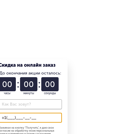
Скидка на онлайн заказ
До окончания акции осталось:
01
22
58
часы
минуты
секунды
ажимая на кнопку "
Получить
", я даю свое
огласие на обработку моих персональных
анных и принимаю
условия соглашения