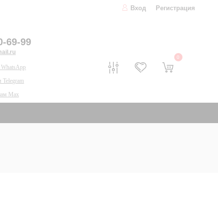
Вход
Регистрация
0-69-99
il.ru
0
 WhatsApp
 Telegram
нам Max