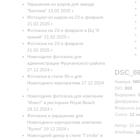
Украшение из шаров для завода
"Балтика" 13.02.2025 г.
Мотоцикл из шаров на 23-е февраля
21.02.2025 г.
Фотозона на 23-е февраля в БЦ "8
граней" 21,02.2025 г.
Фотозона на 23-е февраля.
21.02.2025 г.
Новогодняя фотозона для
администрации Фрунзенского района
27.12.2024 г.
DSC_69
Фотозона в стиле 90-х для
Камера:
NI
Новогоднего корпоратива 27.12.2024
ISO:
800
г.
Выдержка:
Новогодняя фотозона для компании
Диафрагма
"Илист" в ресторане Royal Beach
Фокусное р
29.12.2024 г.
Снято:
12 с
Фотозона и украшение для
Новогоднего корпоратива компании
Автор:
15 с
"Кулон" 19.12.2024 г.
Альбомы:
Д
Новогодний декор в стиле "Гэтсби" в