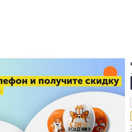
лефон и получите скидку
%
Н
с
д