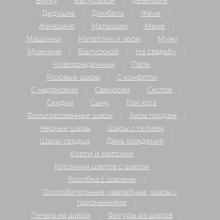
Внуку
Выпускной
Девичник
Дедушке
Дембель
Жене
Женщине
Малышам
Маме
Машинки
Металлик и хром
Мужу
Мужчине
Выпускной
На свадьбу
Новорожденным
Папе
Розовые шары
С конфетти
С надписями
Свекрови
Сестре
Скидки
Сыну
Три кота
Фольгированные шары
Хиты продаж
Черные шары
Шары с гелием
Шары сердца
День рождения
Корги и мопсики
Корзинки цветов с шаром
Коробка с шарами
Оскорбительные, хвалебные, шары с
признаниями
Печать на шарах
Фигуры из шаров