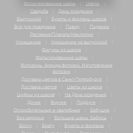
Фольгированные шары
Цветы
Свадьба
День рождения
Выпускной
Букеты и фонтаны шаров
Всё для праздника
Повод
Подарки
Растяжки|Плакаты|Наклейки
Украшение
Украшение на выпускной
Фигуры из шаров
Фольгированные шары
Фотозоны. Аренда фотозон. Изготовление
фотозон
Доставка цветов в Санкт-Петербурге
Доставка цветов
Цветы из шаров
Цифры из шаров
На День рождения
Дочке
Внучке
Подруге
Оскорбительные и хвалебные
Бабушке
Без надписи
Большие шары. Баблсы
Боссу
Брату
Букеты и фонтаны