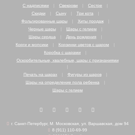
С надписями
Свекрови
Сестре
Скидки
Сыну
Три кота
Фольгированные шары
Хиты продаж
Черные шары
Шары с гелием
Шары сердца
День рождения
Корги и мопсики
Корзинки цветов с шаром
Коробка с шарами
Оскорбительные, хвалебные, шары с признаниями
Печать на шарах
Фигуры из шаров
Шары на определение пола ребенка
Шары с гелием
г. Санкт-Петербург, М. Московская, ул. Варшавская, дом 94
8 (911) 110-69-99