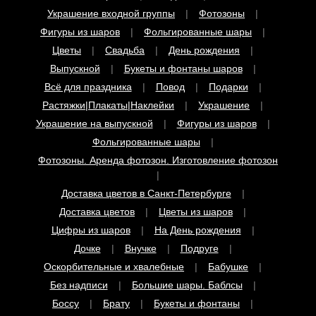
Фигуры из шаров
Фольгированные шары
Цветы
Свадьба
День рождения
Выпускной
Букеты и фонтаны шаров
Всё для праздника
Повод
Подарки
Растяжки|Плакаты|Наклейки
Украшение
Украшение на выпускной
Фигуры из шаров
Фольгированные шары
Фотозоны. Аренда фотозон. Изготовление фотозон
Доставка цветов в Санкт-Петербурге
Доставка цветов
Цветы из шаров
Цифры из шаров
На День рождения
Дочке
Внучке
Подруге
Оскорбительные и хвалебные
Бабушке
Без надписи
Большие шары. Баблсы
Боссу
Брату
Букеты и фонтаны
Внуку
Выпускной
Девичник
Дедушке
Дембель
Жене
Женщине