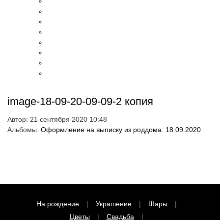
Чтобы закрепить за собой скидку введите
image-18-09-20-09-09-2 копия
телефон в поле ниже и нажмите на кнопку
"Хочу!"
Автор:
21 сентября 2020 10:48
До окончания акции
06
:
51
:
44
Альбомы:
Оформление на выписку из роддома. 18.09.2020
осталось:
Получить
Согласен на обработку персональных данных
На рождение
Украшение
Шары
Сделано в
Цветы
Свадьба
Украшение входной группы
Фотозоны