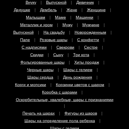
Малышам
Маме
Машинки
Металлик и хром
Мужу
Мужчине
Выпускной
На свадьбу
Новорожденным
Папе
Розовые шары
С конфетти
С надписями
Свекрови
Сестре
Скидки
Сыну
Три кота
Фольгированные шары
Хиты продаж
Черные шары
Шары с гелием
Шары сердца
День рождения
Корги и мопсики
Корзинки цветов с шаром
Коробка с шарами
Оскорбительные, хвалебные, шары с признаниями
Печать на шарах
Фигуры из шаров
Шары на определение пола ребенка
Шары с гелием