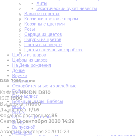
Хиты
Экзотический букет невесты
Важное о цветах
Корзинки цветов с шаром
Корзины с цветами
Розы
Сердца из цветов
Фигуры из цветов
Цветы в конверте
Цветы в шляпных коробках
Цветы из шаров
Цифры из шаров
На День рождения
Дочке
Внучке
Подруге
DSC_7095 копия
Оскорбительные и хвалебные
Бабушке
NIKON D810
Камера:
Без надписи
1000
ISO:
Большие шары. Баблсы
1/1600
Выдержка:
Боссу
F/1.6
Диафрагма:
Брату
85
Фокусное расстояние:
Букеты и фонтаны
12 сентября 2020 14:29
Снято:
Внуку
Выпускной
Автор:
21 сентября 2020 10:23
Девичник