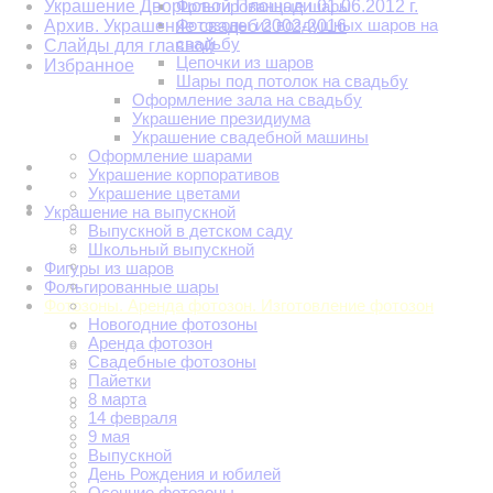
Украшение Дворцовой Площади 01.06.2012 г.
Фольгированные шары
Фотозоны из воздушных шаров на
Архив. Украшение свадеб 2002-2016
свадьбу
Слайды для главной
Цепочки из шаров
Избранное
Шары под потолок на свадьбу
Оформление зала на свадьбу
Украшение президиума
Украшение свадебной машины
Оформление шарами
Украшение корпоративов
Украшение цветами
Украшение на выпускной
Выпускной в детском саду
Школьный выпускной
Фигуры из шаров
Фольгированные шары
Фотозоны. Аренда фотозон. Изготовление фотозон
Новогодние фотозоны
Аренда фотозон
Свадебные фотозоны
Пайетки
8 марта
14 февраля
9 мая
Выпускной
День Рождения и юбилей
Осенние фотозоны