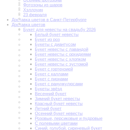
Фотозоны из шаров
Хэллоуин
23 февраля
Доставка цветов в Санкт-Петербурге
Доставка цветов
Букет для невесты на свадьбу 2026
Белый букет невесты
Букет из роз
Букеты с диантусом
Букет невесты с лавандой
Букет невесты с орхидеями
Букет невесты с хлопком
Букет невесты с эустомой
Букет с гортензией
Букет с каллами
Букет с пионами
Букет с ранункулюсами
Букеты звёзд
Весенний букет
Зимний букет невесты
Красный букет невесты
Летний букет
Осенний букет невесты
Розовые, персиковые и пудровые
С полевыми цветами
Синий, голубой, сиреневый букет