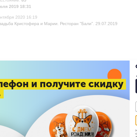
асстояние:
85
юля 2019 18:31
ентября 2020 16:19
вадьба Кристофера и Марии. Ресторан "Бали". 29.07.2019
лефон и получите скидку
%
Н
с
д