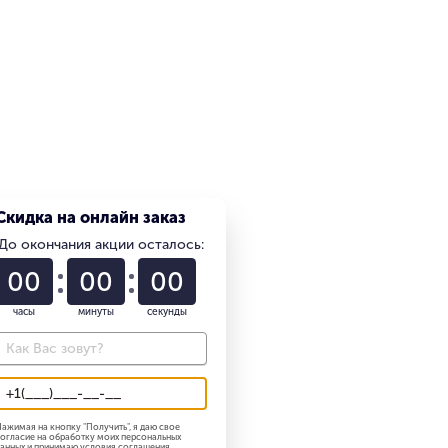
Скидка на онлайн заказ
До окончания акции осталось:
01
22
58
часы
минуты
секунды
ажимая на кнопку "
Получить
", я даю свое
огласие на обработку моих персональных
анных и принимаю
условия соглашения