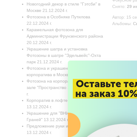
Фокусное р
Новогодний декор в стиле "Гэтсби" в
Снято:
29 и
Москве 21.12.2024 г.
Фотозона в Особняке Путилова
Автор:
15 с
22.12.2024 г.
Альбомы:
С
Карамельная фотозона для
Администрации Фрунзенского района
20.12.2024 г.
Украшение шатра и установка
Фотозоны в шатре "Эдельвейс"-Охта
парк 21.12.2024 г.
Фотозона и украшение Новогоднего
корпоратива в Москве 17.12.2024 г.
Оставьте те
Фотозона на корпоратив в банкетном
зале "Пространство 360". 17.12.2024
на заказ 10
г.
Корпоратив в лофте "Вдохновение"
13.12.2024 г.
Украшение для "ВНИИГАЗ" Бц "8
Граней" 13.12.2024 г.
Предложение руки и сердца
13.12.2024 г.