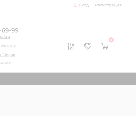
Вход
Регистрация
0-69-99
il.ru
0
 WhatsApp
 Telegram
нам Max