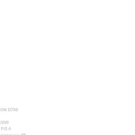
KON D750
1/200
:
F/2.4