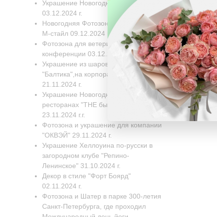
Украшение Новогодней елки
03.12.2024 г.
Новогодняя Фотозона для компании
М-стайл 09.12.2024 г.
Фотозона для ветеринарной
конференции 03.12.2024 г.
Украшение из шаров для завода
"Балтика",на корпоративный день
21.11.2024 г.
Украшение Новогодних Елок в двух
ресторанах "THE бык" 22.11.2024-
23.11.2024 г.г.
Фотозона и украшение для компании
"ОКВЭЙ" 29.11.2024 г.
Украшение Хеллоуина по-русски в
загородном клубе "Репино-
Ленинское" 31.10.2024 г.
Декор в стиле "Форт Боярд"
02.11.2024 г.
Фотозона и Шатер в парке 300-летия
Санкт-Петербурга, где проходил
Международный день йоги,