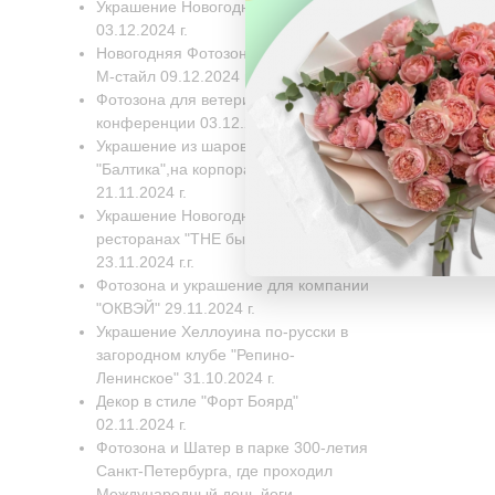
Украшение Новогодней елки
03.12.2024 г.
Новогодняя Фотозона для компании
М-стайл 09.12.2024 г.
Фотозона для ветеринарной
конференции 03.12.2024 г.
Украшение из шаров для завода
"Балтика",на корпоративный день
21.11.2024 г.
Украшение Новогодних Елок в двух
ресторанах "THE бык" 22.11.2024-
23.11.2024 г.г.
Фотозона и украшение для компании
"ОКВЭЙ" 29.11.2024 г.
Украшение Хеллоуина по-русски в
загородном клубе "Репино-
Ленинское" 31.10.2024 г.
Декор в стиле "Форт Боярд"
02.11.2024 г.
Фотозона и Шатер в парке 300-летия
Санкт-Петербурга, где проходил
Международный день йоги,