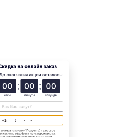
Скидка на онлайн заказ
До окончания акции осталось:
01
22
58
часы
минуты
секунды
ажимая на кнопку "
Получить
", я даю свое
огласие на обработку моих персональных
анных и принимаю
условия соглашения