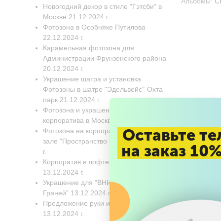
Альбомы:
С
Новогодний декор в стиле "Гэтсби" в
Москве 21.12.2024 г.
Фотозона в Особняке Путилова
22.12.2024 г.
Карамельная фотозона для
Администрации Фрунзенского района
20.12.2024 г.
Украшение шатра и установка
Фотозоны в шатре "Эдельвейс"-Охта
парк 21.12.2024 г.
Фотозона и украшение Новогоднего
корпоратива в Москве 17.12.2024 г.
Оставьте те
Фотозона на корпоратив в банкетном
зале "Пространство 360". 17.12.2024
на заказ 10
г.
Корпоратив в лофте "Вдохновение"
13.12.2024 г.
Украшение для "ВНИИГАЗ" Бц "8
Граней" 13.12.2024 г.
Предложение руки и сердца
13.12.2024 г.