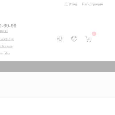
Вход
Регистрация
0-69-99
il.ru
0
 WhatsApp
 Telegram
нам Max