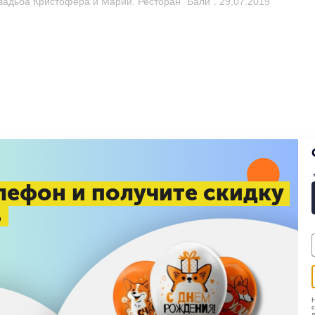
вадьба Кристофера и Марии. Ресторан "Бали". 29.07.2019
лефон и получите скидку
%
Н
с
д