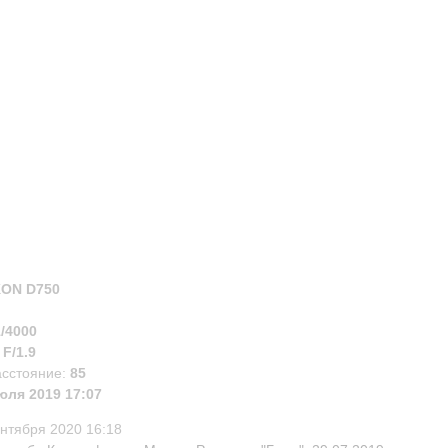
KON D750
1/4000
:
F/1.9
асстояние:
85
юля 2019 17:07
ентября 2020 16:18