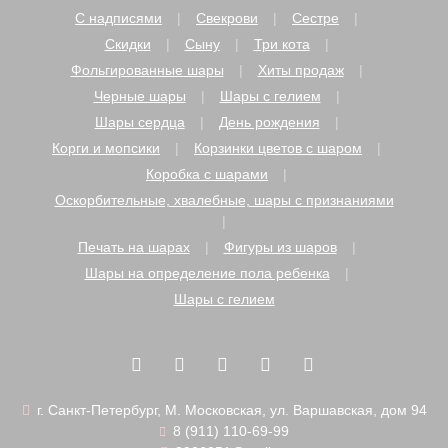
С надписями
Свекрови
Сестре
Скидки
Сыну
Три кота
Фольгированные шары
Хиты продаж
Черные шары
Шары с гелием
Шары сердца
День рождения
Корги и мопсики
Корзинки цветов с шаром
Коробка с шарами
Оскорбительные, хвалебные, шары с признаниями
Печать на шарах
Фигуры из шаров
Шары на определение пола ребенка
Шары с гелием
г. Санкт-Петербург, М. Московская, ул. Варшавская, дом 94
8 (911) 110-69-99